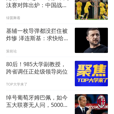
汰赛对阵出炉：中国战河
床，上海PK阿森纳
绿茵舞着
基辅一枚导弹都没拦住被
炸惨 泽连斯基：求快给我
导弹
策前论
80后！985大学副教授，
跨省调任正处级领导岗位
TOP大学来了
绰号葡萄牙姆巴佩，如今
五大联赛无人问，5000万
欧都卖不起