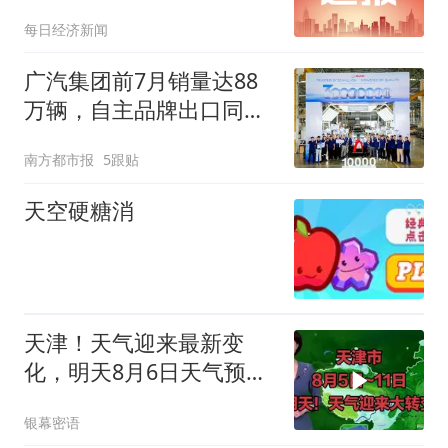
元投资美国AI保险初创公
每日经济新闻
司Corgi，其在旧金山开
24/7咖啡馆被人熟知，估
广汽集团前7月销量达88
值飙升引关注
万辆，自主品牌出口同比
增130%
南方都市报
5跟贴
天空硬糖消
天津！天气迎来最新变
化，明天8月6日天气预
报！
银幕密语