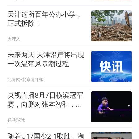
天津这所百年公办小学，
正式拆除！
天津人
未来两天 天津沿岸将出现
一次温带风暴潮过程
北青网-北京青年报
央视直播8月7日横滨冠军
赛，向鹏对张本智和，陈
垣宇战张禹珍
乒乓球球
随着U17国少2-1取胜，淘