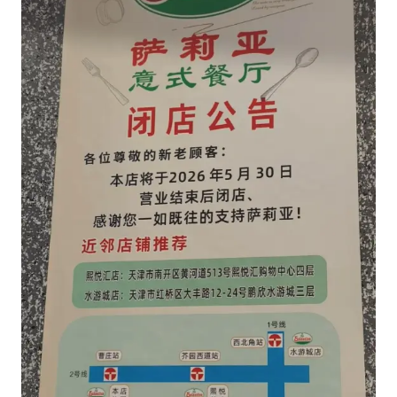
80后女柜员逆袭成4200亿银行副行长
24小时不关空调 电费会更低吗
东方甄选被判赔偿江小白30万元
村民谈“梅姨”：叫的其实是“媒姨”
奋进开新局 实干挑大梁