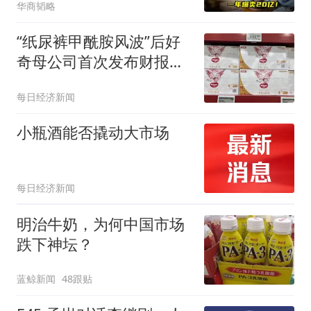
华商韬略
“纸尿裤甲酰胺风波”后好
奇母公司首次发布财报，
中国市场疲软拖累全球业
每日经济新闻
绩，CEO称这可能是迄今
最大的一次社媒舆论危机
小瓶酒能否撬动大市场
每日经济新闻
明治牛奶，为何中国市场
跌下神坛？
蓝鲸新闻
48跟贴