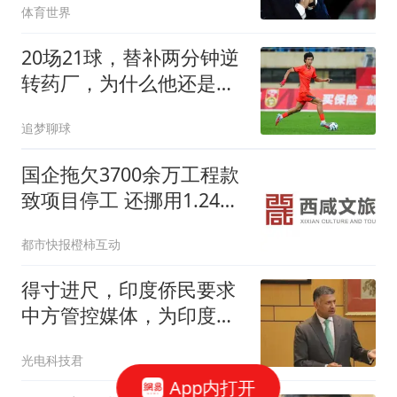
体育世界
20场21球，替补两分钟逆
转药厂，为什么他还是替
补？
追梦聊球
国企拖欠3700余万工程款
致项目停工 还挪用1.24亿
资金
都市快报橙柿互动
得寸进尺，印度侨民要求
中方管控媒体，为印度人
提供更多工作签证
光电科技君
App内打开