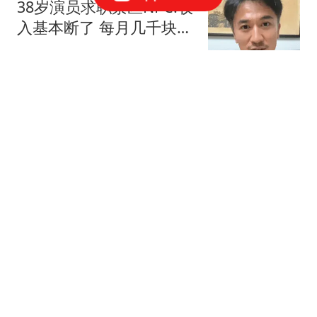
38岁演员求职景区NPC:收
入基本断了 每月几千块都
没有
扬子晚报
媒体：美国制裁中国瓜
子、饺子 到底在怕什么
中国能源网
租客在上锁柜子里发现遗
像吓哭 房东曾称就爱租给
男生
极目新闻
“护墙板”正逐渐退出中国
家庭？听内行人说出实