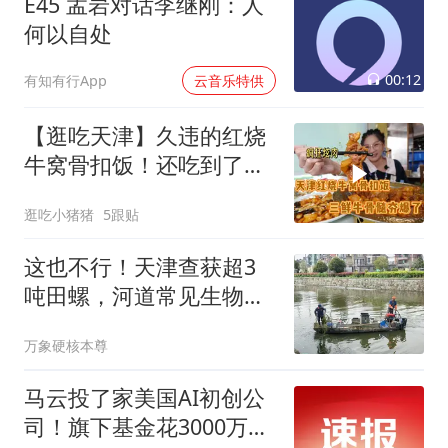
E45 孟岩对话李继刚：人
何以自处
00:12
有知有行App
云音乐特供
【逛吃天津】久违的红烧
牛窝骨扣饭！还吃到了三
鲜牛骨髓！意满离
逛吃小猪猪
5跟贴
这也不行！天津查获超3
吨田螺，河道常见生物为
何也判刑？
万象硬核本尊
马云投了家美国AI初创公
司！旗下基金花3000万美