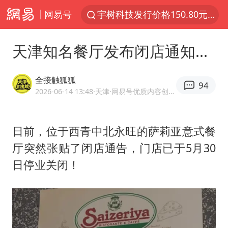
网易号
宇树科技发行价格150.80元/股
泰国一女公务员妆容引争议 本人回应
天津知名餐厅发布闭店通知...
外交部发言人就广岛核爆81周年等答记者问
贵州轮胎子公司获美国退税8136万
全接触狐狐
94
吉林一“温度计大楼”读数爆表
2026-06-14 13:48
·天津
·网易号优质内容创作者
台风白海豚影响中国已成定局
日前，位于西青中北永旺的
萨莉亚
意式餐
扎哈罗娃批广岛市长不提美国原子弹
厅突然张贴了闭店通告，门店已于5月30
27岁女子成组织卖淫集团主犯被通缉
日停业关闭！
我国编制完成新版全月地质图
U17国足1分钟轰2球
女子利用漏洞0元薅走3000多件家电