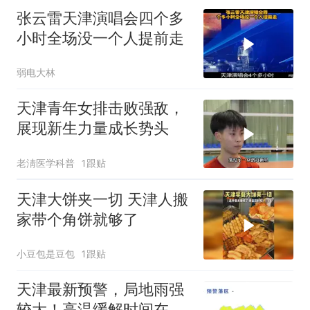
张云雷天津演唱会四个多
小时全场没一个人提前走
弱电大林
天津青年女排击败强敌，
展现新生力量成长势头
老淸医学科普
1跟贴
天津大饼夹一切 天津人搬
家带个角饼就够了
小豆包是豆包
1跟贴
天津最新预警，局地雨强
较大！高温缓解时间在