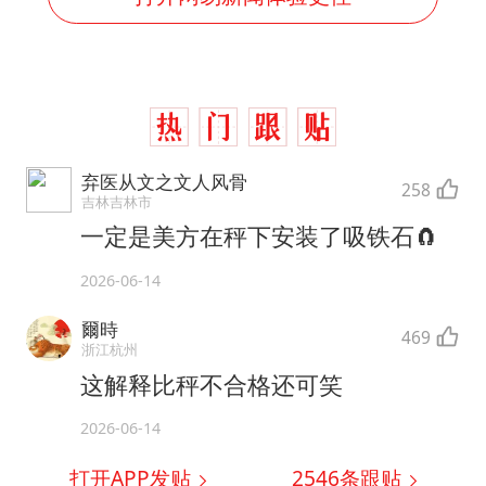
弃医从文之文人风骨
258
吉林吉林市
一定是美方在秤下安装了吸铁石🧲
2026-06-14
爾時
469
浙江杭州
这解释比秤不合格还可笑
2026-06-14
打开APP发贴
2546
条跟贴