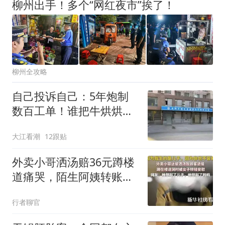
柳州出手！多个“网红夜市”挨了！
柳州全攻略
自己投诉自己：5年炮制
数百工单！谁把牛烘烘的
城管局逼成这样？
大江看潮
12跟贴
外卖小哥洒汤赔36元蹲楼
道痛哭，陌生阿姨转账一
席话看哭网友
行者聊官