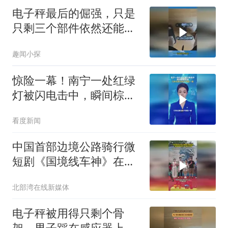
电子秤最后的倔强，只是
只剩三个部件依然还能继
续工作，网友：线接长一
趣闻小探
点，我可以远程监控我媳
妇减肥
惊险一幕！南宁一处红绿
灯被闪电击中，瞬间棕烟
喷涌
看度新闻
中国首部边境公路骑行微
短剧《国境线车神》在南
宁开机
北部湾在线新媒体
电子秤被用得只剩个骨
架，男子踩在感应器上依