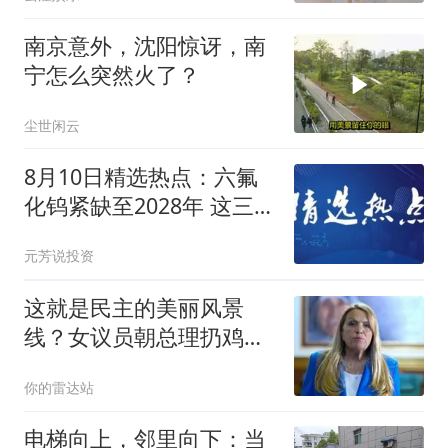
南京意外，沈阳惊讶，南
宁怎么突然火了？
尘世闲云
8月10日精选热点：六氟
化钨紧缺至2028年 这三大
龙头受益最大
元芳说投资
这就是民主的美丽风景
线？女议员朝总理扔鸡
蛋！怒吼“耻辱”！
你的雷达站
电梯向上，邻里向下：当