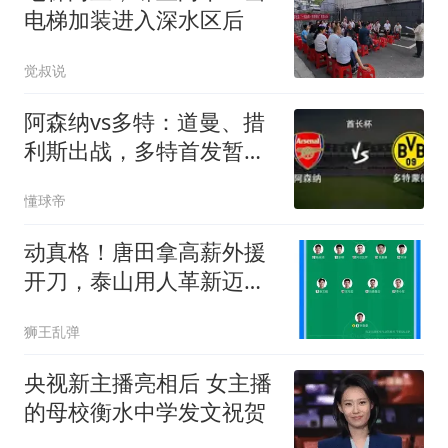
电梯加装进入深水区后
觉叔说
阿森纳vs多特：道曼、措
利斯出战，多特首发暂未
公布
懂球帝
动真格！唐田拿高薪外援
开刀，泰山用人革新迈出
关键一步
狮王乱弹
央视新主播亮相后 女主播
的母校衡水中学发文祝贺