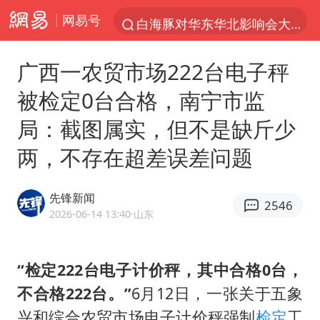
网易号
白海豚对华东华北影响会大于巴威
于东来回应胖东来近25年老店年底关闭
广西一农贸市场222台电子秤
以拒绝“和平委员会”的加沙和平计划
被检定0台合格，南宁市监
浙江省甬江发生2026年第1号洪水
局：截图属实，但不是缺斤少
全球最大级别运输船通过长江大桥
两，不存在超差误差问题
白海豚北上或致京津冀暴雨
上海全力守护市民“菜篮子”
先锋新闻
2546
上门女婿出轨女邻居多年被判重婚罪
2026-06-14 13:40
·山东
香港刷新1884年以来最高气温纪录
美将每月供乌爱国者拦截导弹
“检定222台电子计价秤，其中合格0台，
不合格222台。”
6月12日，一张关于五象
国足U17与阿森纳决赛取消 并列冠军
兴和综合农贸市场电子计价秤强制
检定
工