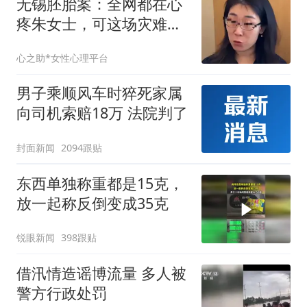
无锡胚胎案：全网都在心
疼朱女士，可这场灾难里
最惨的那个人，根本不是
心之助*女性心理平台
她
男子乘顺风车时猝死家属
向司机索赔18万 法院判了
封面新闻
2094跟贴
东西单独称重都是15克，
放一起称反倒变成35克
锐眼新闻
398跟贴
借汛情造谣博流量 多人被
警方行政处罚