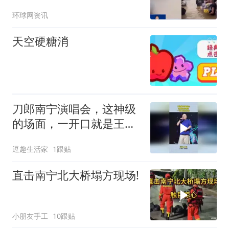
环球网资讯
天空硬糖消
刀郎南宁演唱会，这神级
的场面，一开口就是王
炸！
逗趣生活家
1跟贴
直击南宁北大桥塌方现场!
小朋友手工
10跟贴