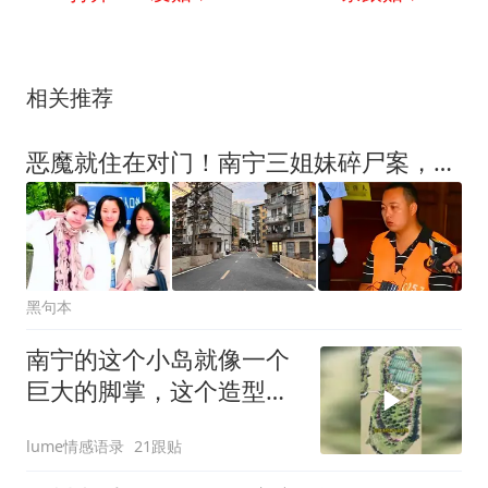
相关推荐
恶魔就住在对门！南宁三姐妹碎尸案，那2个抛尸袋，证明天网恢恢
黑句本
南宁的这个小岛就像一个
巨大的脚掌，这个造型十
分
lume情感语录
21跟贴