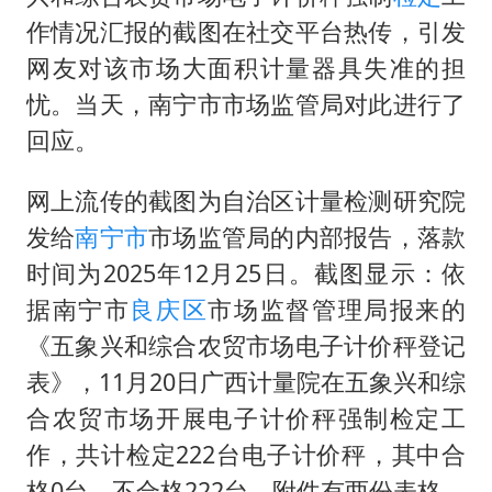
暑期研学游升温 在旅途中增长知识
作情况汇报的截图在社交平台热传，引发
猫咪过火把节被抹成黑猫
网友对该市场大面积计量器具失准的担
宝妈给四胞胎取名平安喜乐
忧。当天，南宁市市场监管局对此进行了
构建更高水平的全民健身公共服务体系
回应。
暴雨预报为何有时感觉不准
网上流传的截图为自治区计量检测研究院
总书记点赞的非遗苗绣焕发新生机
发给
南宁市
市场监管局的内部报告，落款
时间为2025年12月25日。截图显示：依
据南宁市
良庆区
市场监督管理局报来的
《五象兴和综合农贸市场电子计价秤登记
表》，11月20日广西计量院在五象兴和综
合农贸市场开展电子计价秤强制检定工
作，共计检定222台电子计价秤，其中合
格0台，不合格222台。附件有两份表格，