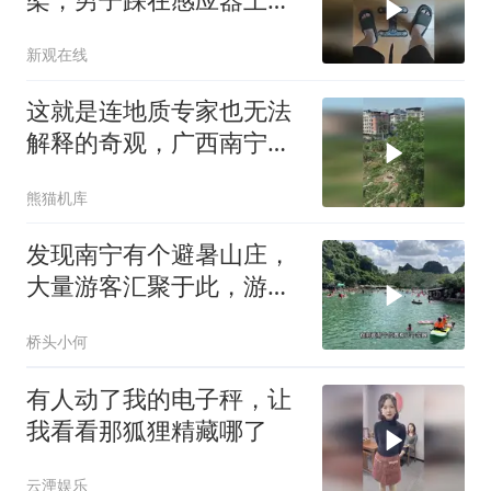
然能称重
新观在线
这就是连地质专家也无法
解释的奇观，广西南宁的
三叠石
熊猫机库
发现南宁有个避暑山庄，
大量游客汇聚于此，游山
玩水野炊太爽了
桥头小何
有人动了我的电子秤，让
我看看那狐狸精藏哪了
云湮娱乐