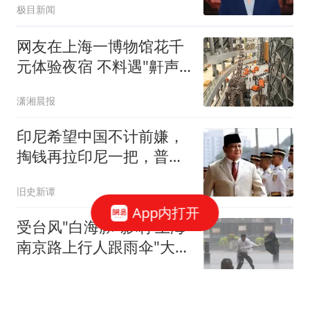
极目新闻
网友在上海一博物馆花千
元体验夜宿 不料遇"鼾声
攻击"
潇湘晨报
印尼希望中国不计前嫌，
掏钱再拉印尼一把，普拉
博沃在等好消息
旧史新谭
App内打开
受台风"白海豚"影响 上海
南京路上行人跟雨伞"大搏
斗"
上观新闻