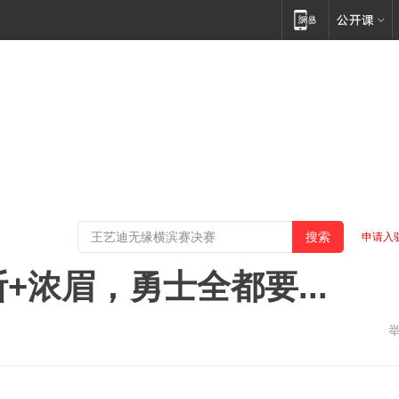
申请入
+浓眉，勇士全都要...