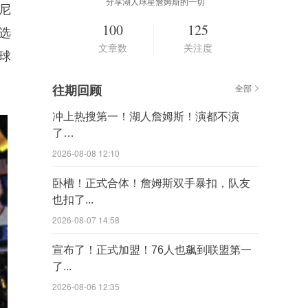
分享湖人球星詹姆斯的一切
尼
100
125
选
文章数
关注度
的球
往期回顾
全部
冲上热搜第一！湖人詹姆斯！演都不演
了…
2026-08-08 12:10
卧槽！正式合体！詹姆斯双手暴扣，队友
也扣了...
2026-08-07 14:58
宣布了！正式加盟！76人也飙到联盟第一
了...
2026-08-06 12:35