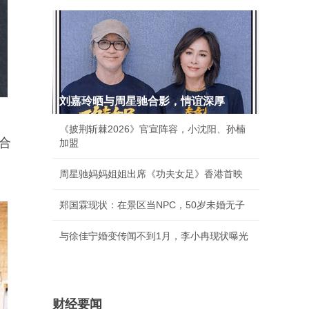
刘嘉玲晒与周星驰合影，情谊深厚
《披荆斩棘2026》官宣阵容，小沈阳、孙楠
合
加盟
周星驰妈妈姐姐出席《功夫女足》香港首映
郑国霖现状：在景区当NPC，50岁未婚无子
与徐佳宁婚变传闻不到1月，李小冉现状曝光
财经要闻