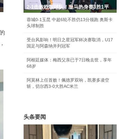
2-1击败欧联球队！皇马热身赛3胜1平
蓉城0-1玉昆 中超6轮不胜仍13分领跑 奥斯卡
头球制胜
的
受台风影响！明日之星冠军杯决赛取消，U17
，
国足与阿森纳并列冠军
阿根廷媒体：梅西父亲已于7日晚去世，享年
68岁
阿莫林上任首败！佩德罗双响，凯赛多凌空
斩，切尔西3-0大胜AC米兰
头条要闻