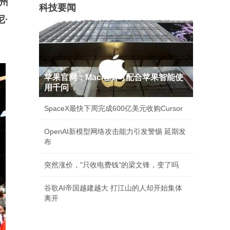
州
科技要闻
·
苹果官网：Mac电脑可配合苹果智能使
用千问
SpaceX最快下周完成600亿美元收购Cursor
OpenAI新模型网络攻击能力引发警惕 延期发
布
突然涨价，"只收电费钱"的梁文锋，变了吗
谷歌AI帝国越建越大 打江山的人却开始集体
离开