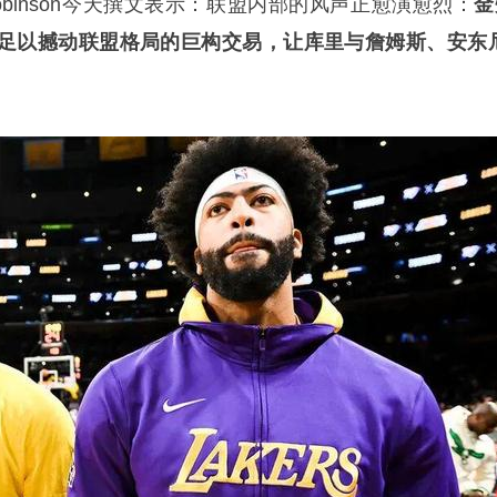
n Robinson今天撰文表示：联盟内部的风声正愈演愈烈：
金
足以撼动联盟格局的巨构交易，让库里与詹姆斯、安东尼