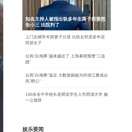
知名主持人被指出轨多年生两子前妻怒
告小三 法院判了
上门女婿常年跟妻子分居 出轨女邻居多年还
同居生子
台风“白海豚”越来越近了 上海暴雨预警“三连
跳”
台风"白海豚"逼近 大数据揭秘为何浙江屡成台
风"靶心"
140余名中学校长老师送学生入学西湖大学 施
一公致辞
娱乐要闻