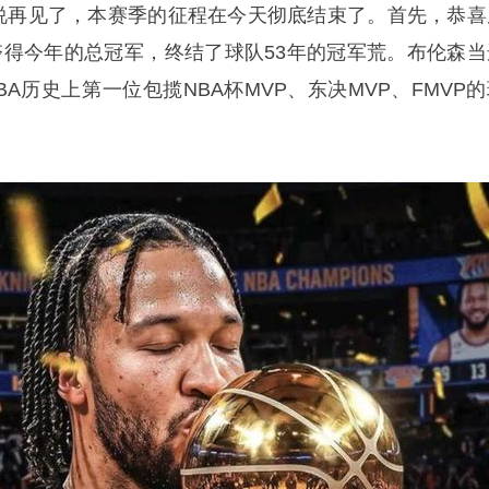
NBA说再见了，本赛季的征程在今天彻底结束了。首先，恭喜
刺夺得今年的总冠军，终结了球队53年的冠军荒。布伦森当
BA历史上第一位包揽NBA杯MVP、东决MVP、FMVP