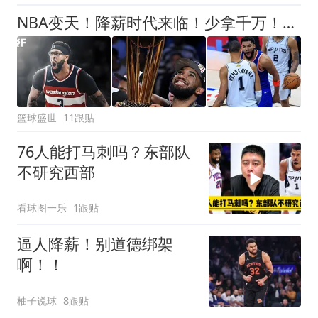
NBA变天！降薪时代来临！少拿千万！他们该认命吗？
篮球盛世
11跟贴
76人能打马刺吗？东部队
不研究西部
看球图一乐
1跟贴
逼人降薪！别道德绑架
啊！！
柚子说球
8跟贴