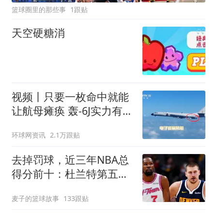
篮球圈里的那些事
1跟贴
天空硬糖消
视频丨只要一枚命中就能
让航母瘫痪 轰-6J实力有多
强？
环球网资讯
2.1万跟贴
去掉罚球，近三年NBA总
得分前十：杜兰特第五，
约基奇第二，那亚历山大
麦子的篮球故事
133跟贴
呢？