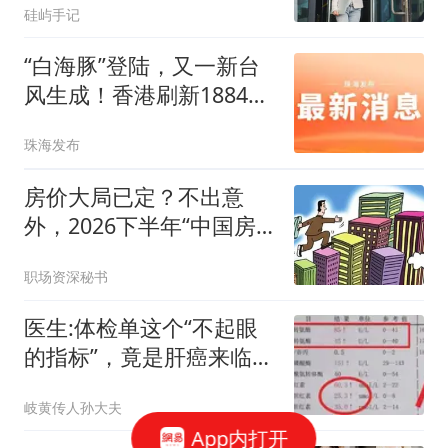
硅屿手记
“白海豚”登陆，又一新台
风生成！香港刷新1884年
来最热纪录
珠海发布
房价大局已定？不出意
外，2026下半年“中国房
价”将迎来3大变化
职场资深秘书
医生:体检单这个“不起眼
的指标”，竟是肝癌来临
的“预警信号”
岐黄传人孙大夫
App内打开