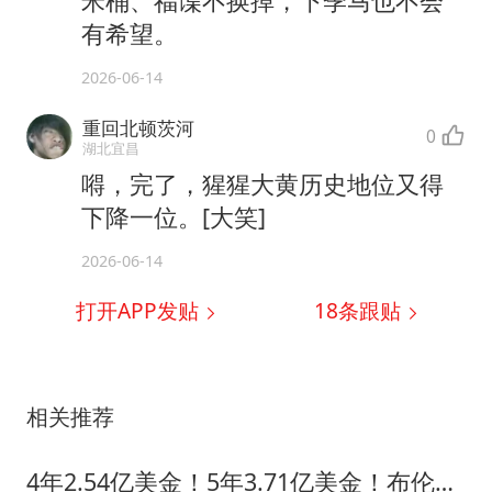
米桶、福谍不换掉，下季马也不会
有希望。
2026-06-14
重回北顿茨河
0
湖北宜昌
嘚，完了，猩猩大黄历史地位又得
下降一位。[大笑]
2026-06-14
打开APP发贴
18
条跟贴
相关推荐
4年2.54亿美金！5年3.71亿美金！布伦森步步为营，东契奇没有退路