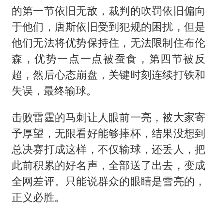
的第一节依旧无敌，裁判的吹罚依旧偏向
云南一男子胃中取出180颗铁钉
于他们，唐斯依旧受到犯规的困扰，但是
以军士兵把枪口对准中国记者
他们无法将优势保持住，无法限制住布伦
景区回应“麦积山石窟看完需2000元”
森，优势一点一点被蚕食，第四节被反
曹颖儿子首次演长剧
超，然后心态崩盘，关键时刻连续打铁和
全球最大级别运输船通过长江大桥
失误，最终输球。
奋力开创中国式现代化建设新局面
击败雷霆的马刺让人眼前一亮，被大家寄
予厚望，无限看好能够捧杯，结果没想到
总决赛打成这样，不仅输球，还丢人，把
此前积累的好名声，全部送了出去，变成
全网差评。只能说群众的眼睛是雪亮的，
正义必胜。