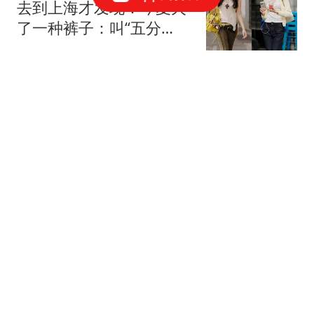
去到上海才发现：今夏火
了一种裤子：叫“五分
裤”，上身洋气显高
时尚穿搭生活馆
年赚68亿的啤酒巨头跌落
神坛，曾经的高端王者，
正在被年轻人抛弃
青眼财经
蒙塔·埃利斯：我取代库
里，勇士一样能不断夺
冠！
历史第一人梅西
斯坦丘辽宁德比进绝杀后
发声！已做出重要决定，