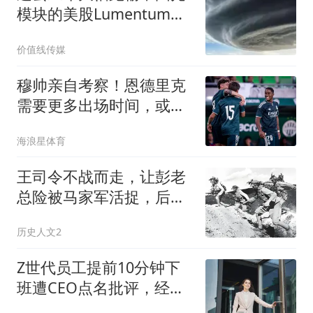
模块的美股Lumentum和
Coherent，近期为何开始
价值线传媒
大逆袭？
穆帅亲自考察！恩德里克
需要更多出场时间，或租
借加盟罗马！
海浪星体育
王司令不战而走，让彭老
总险被马家军活捉，后缺
席我国首次大授衔
历史人文2
Z世代员工提前10分钟下
班遭CEO点名批评，经理
消失1小时却无人过问