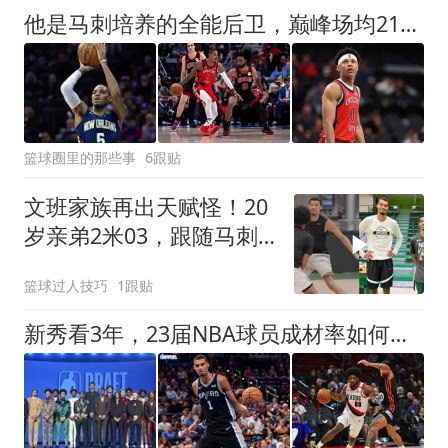
他是马刺培养的全能后卫，巅峰场均21+8+9！30岁却成了“玻璃人”
篮球圈里的那些事
6跟贴
文班家族再出天赋怪！20
岁亲弟2米03，跟随马刺
合练冲NBA
篮球过人技巧
1跟贴
新秀看3年，23届NBA球员成材率如何！状元已成巨星，探花难堪大任