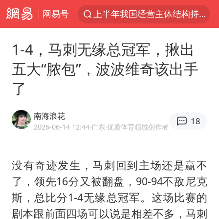
上半年我国经营主体结构持续优化
网易号
于东来回应胖东来近25年老店年底关闭
《披荆斩棘2026》阵容官宣
1-4，马刺无缘总冠军，揪出
白海豚北上或致京津冀暴雨
五大“脓包”，波波维奇该出手
国足U17与阿森纳决赛取消 并列冠军
了
香港刷新1884年以来最高气温纪录
南海浪花
新疆一婚礼线上邀请引热议
18
2026-06-14 12:44
·广东
·优质体育领域创作者
美将每月供乌爱国者拦截导弹
《龙餐馆》 冲奖
没有奇迹发生，马刺回到主场还是赢不
构建更高水平的全民健身公共服务体系
了，领先16分又被翻盘，90-94不敌尼克
上门女婿出轨女邻居多年被判重婚罪
斯，总比分1-4无缘总冠军。这场比赛的
世界第1特鲁姆普斯诺克中国赛一轮游
剧本跟前面四场可以说是相差不多，马刺