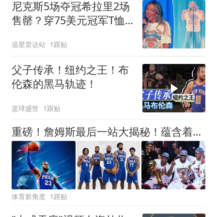
尼克斯5场夺冠希拉里2场
售罄？穿75美元冠军T恤
庆53年首冠
追星雷达站
1跟贴
父子传承！纽约之王！布
伦森的黑马轨迹！
篮球盛世
1跟贴
重磅！詹姆斯最后一站大揭秘！蕴含着怎样终极而震撼的意义呢
体育新角度
1跟贴