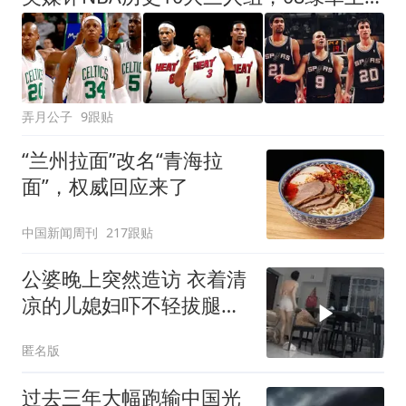
弄月公子
9跟贴
“兰州拉面”改名“青海拉
面”，权威回应来了
中国新闻周刊
217跟贴
公婆晚上突然造访 衣着清
凉的儿媳妇吓不轻拔腿就
跑
匿名版
过去三年大幅跑输中国光