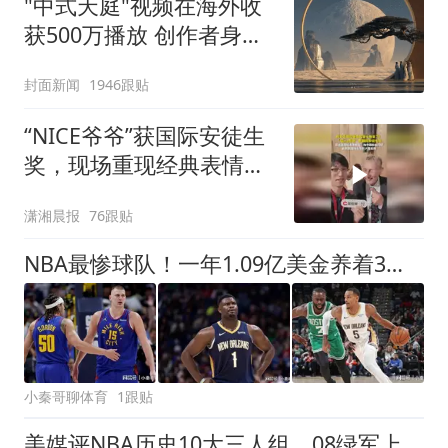
"中式天庭"视频在海外收
获500万播放 创作者身份
披露
封面新闻
1946跟贴
“NICE爷爷”获国际安徒生
奖，现场重现经典表情
包，向中国粉丝问好
潇湘晨报
76跟贴
NBA最惨球队！一年1.09亿美金养着3名数据刷子，球队却连季后赛都打不进
小秦哥聊体育
1跟贴
美媒评NBA历史10大三人组，08绿军上榜，詹韦波仅第6，马刺GDP进前3