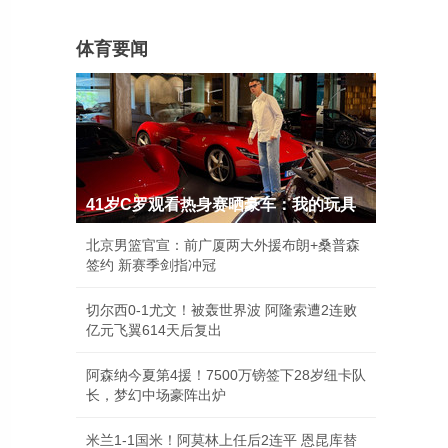
体育要闻
41岁C罗观看热身赛晒豪车：我的玩具
北京男篮官宣：前广厦两大外援布朗+桑普森
签约 新赛季剑指冲冠
切尔西0-1尤文！被轰世界波 阿隆索遭2连败
亿元飞翼614天后复出
阿森纳今夏第4援！7500万镑签下28岁纽卡队
长，梦幻中场豪阵出炉
米兰1-1国米！阿莫林上任后2连平 恩昆库替