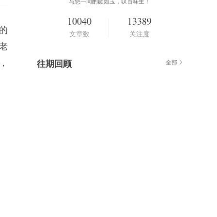
与您一同酌颜如玉，叹百味生！
10040
13389
的
文章数
关注度
老
，
往期回顾
全部