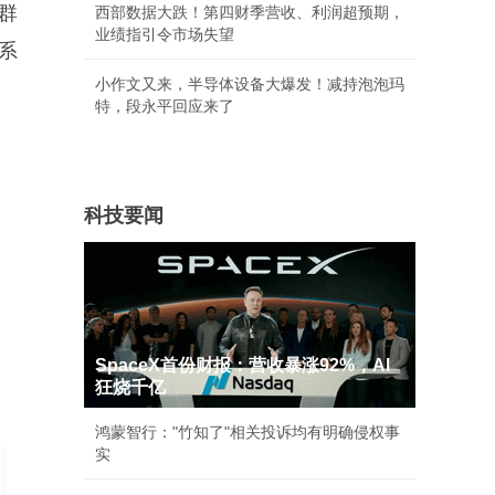
群
西部数据大跌！第四财季营收、利润超预期，
业绩指引令市场失望
系
小作文又来，半导体设备大爆发！减持泡泡玛
特，段永平回应来了
科技要闻
SpaceX首份财报：营收暴涨92%，AI
狂烧千亿
鸿蒙智行："竹知了"相关投诉均有明确侵权事
实