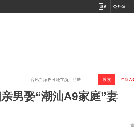
申请入
亲男娶“潮汕A9家庭”妻