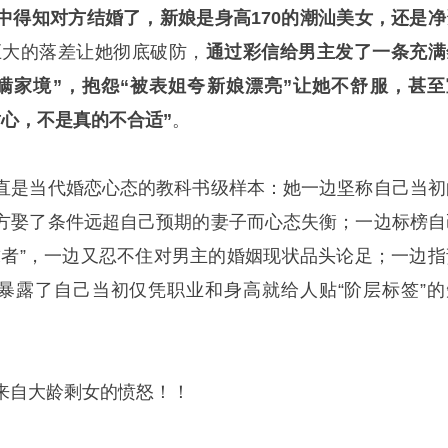
中得知对方结婚了，新娘是身高170的潮汕美女，还是净
巨大的落差让她彻底破防，
通过彩信给男主发了一条充满
瞒家境”，抱怨“被表姐夸新娘漂亮”让她不舒服，甚至
耐心，不是真的不合适”
。
直是当代婚恋心态的教科书级样本：她一边坚称自己当初
方娶了条件远超自己预期的妻子而心态失衡；一边标榜自
求者”，一边又忍不住对男主的婚姻现状品头论足；一边指
又暴露了自己当初仅凭职业和身高就给人贴“阶层标签”的
来自大龄剩女的愤怒！！