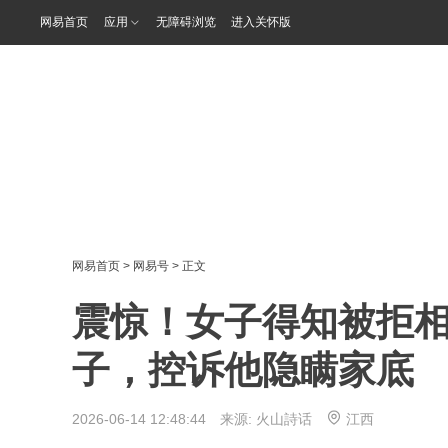
网易首页
应用
无障碍浏览
进入关怀版
网易首页
>
网易号
> 正文
震惊！女子得知被拒相
子，控诉他隐瞒家底
2026-06-14 12:48:44 来源:
火山詩话
江西