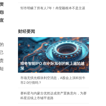
资
邹市明瞒了所有人7年！冉莹颖根本不是主谋
怨
宣
财经要闻
的
己
责
猎奇智能IPO 在中际旭创的账上越陷越
短
深
市场无惧光模块利空消息，A股会上演科技牛
市2.0行情吗？
赛科星与内蒙古优然达成资产置换意向，为赛
科星后续上市铺平道路