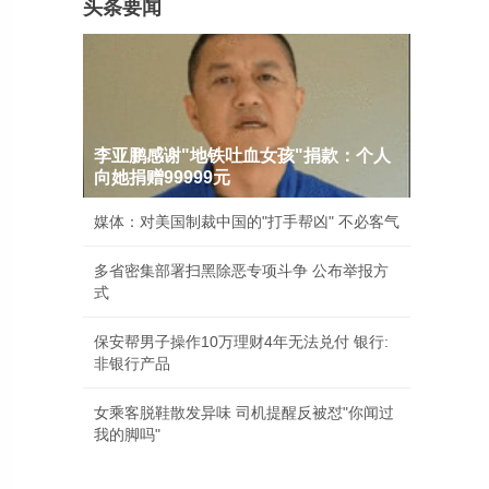
头条要闻
李亚鹏感谢"地铁吐血女孩"捐款：个人
向她捐赠99999元
媒体：对美国制裁中国的"打手帮凶" 不必客气
多省密集部署扫黑除恶专项斗争 公布举报方
式
保安帮男子操作10万理财4年无法兑付 银行:
非银行产品
女乘客脱鞋散发异味 司机提醒反被怼"你闻过
我的脚吗"