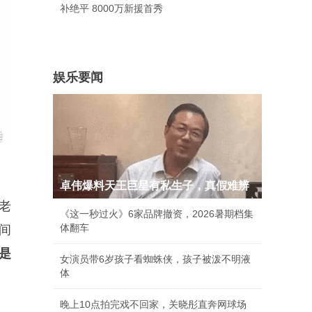
补绝平 8000万新援首秀
娱乐要闻
卓伟爆料天王巨星有私生子，真假难辨
老
《这一秒过火》6家品牌撤资，2026暑期档集
体翻车
间
是
女演员带6岁孩子看蜘蛛侠，孩子被泼不明液
体
晚上10点拍完戏不回家，关晓彤直奔网球场