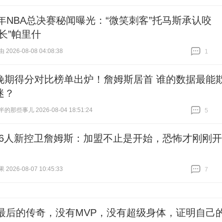
跟贴
3
87年NBA总决赛秘闻曝光：“微笑刺客”托马斯承认咬
长”帕里什
026-08-08 04:08:38
1
跟贴
1
晚期得分对比榜单出炉！詹姆斯居首 谁的数据最能
迷？
那些事儿 2026-08-04 18:51:24
5
跟贴
5
76人新控卫詹姆斯：加盟不止是开始，恐怖才刚刚开
026-08-07 10:45:33
7
跟贴
7
P最后的传奇，没有MVP，没有超级身体，证明自己