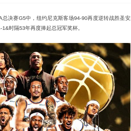
BA总决赛G5中，纽约尼克斯客场94-90再度逆转战胜圣
-1&时隔53年再度捧起总冠军奖杯。