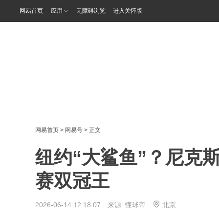
网易首页
应用
无障碍浏览
进入关怀版
网易首页
>
网易号
> 正文
纽约“大鲨鱼”？尼克
赛双冠王
2026-06-14 12:18:07 来源:
懂球帝
北京