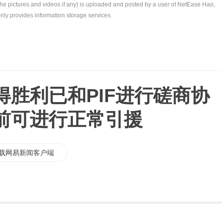
the pictures and videos if any) is uploaded and posted by a user of NetEase Hao,
nly provides information storage services.
得胜利已和PIF进行磋商协
前可进行正常引援
载网易新闻客户端