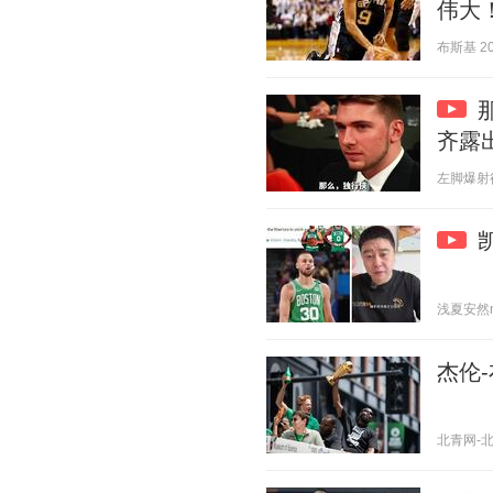
伟大
布斯基 202
齐露
左脚爆射得分
浅夏安然n 2
杰伦
北青网-北京