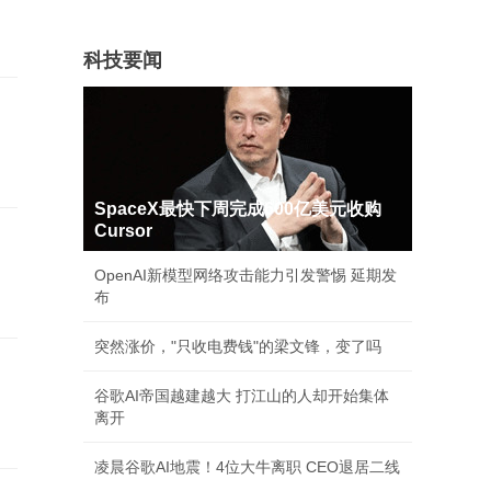
科技要闻
SpaceX最快下周完成600亿美元收购
Cursor
OpenAI新模型网络攻击能力引发警惕 延期发
布
突然涨价，"只收电费钱"的梁文锋，变了吗
谷歌AI帝国越建越大 打江山的人却开始集体
离开
凌晨谷歌AI地震！4位大牛离职 CEO退居二线