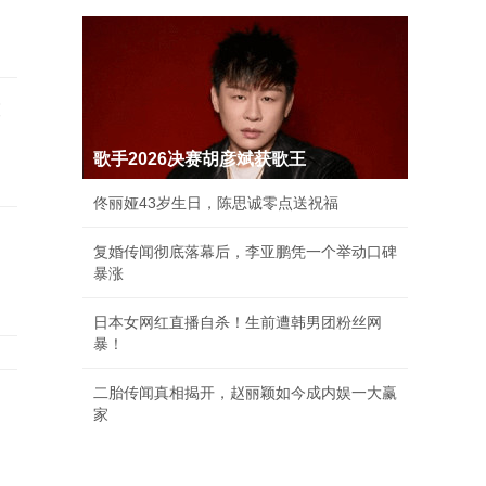
球
歌手2026决赛胡彦斌获歌王
佟丽娅43岁生日，陈思诚零点送祝福
复婚传闻彻底落幕后，李亚鹏凭一个举动口碑
暴涨
日本女网红直播自杀！生前遭韩男团粉丝网
暴！
二胎传闻真相揭开，赵丽颖如今成内娱一大赢
家