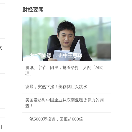
财经要闻
欺
一枚“回旋镖”，击中王思聪
腾讯、字节、阿里，抢着给打工人配「AI助
理」
凌晨，突然下挫！美存储巨头跳水
美国发起对中国企业从东南亚租赁算力的调
查！
一笔5000万投资，回报超600倍
的