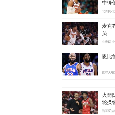
中锋
北青网-北京
麦克
员
北青网-北京
恩比
篮球大视野 2
火箭
轮换
熊哥爱篮球 2