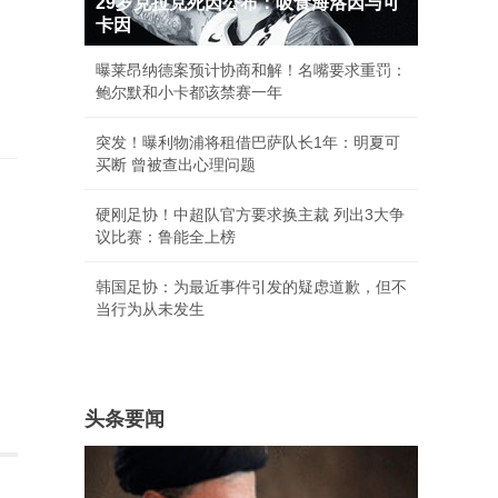
29岁克拉克死因公布：吸食海洛因与可
卡因
曝莱昂纳德案预计协商和解！名嘴要求重罚：
鲍尔默和小卡都该禁赛一年
突发！曝利物浦将租借巴萨队长1年：明夏可
买断 曾被查出心理问题
硬刚足协！中超队官方要求换主裁 列出3大争
议比赛：鲁能全上榜
韩国足协：为最近事件引发的疑虑道歉，但不
当行为从未发生
头条要闻