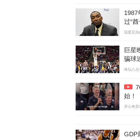
19
过“酋
温柔且自由 2
巨星
骗球
体坛八点半的
始！
开心奇异果 2
GD