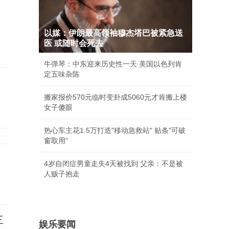
以媒：伊朗最高领袖穆杰塔巴被紧急送
医 或随时会死去
牛弹琴：中东迎来历史性一天 美国以色列肯
定五味杂陈
搬家报价570元临时变卦成5060元才肯搬上楼
女子傻眼
热心车主花1.5万打造"移动急救站" 贴条"可破
窗取用"
4岁自闭症男童走失4天被找到 父亲：不是被
人贩子抱走
三
娱乐要闻