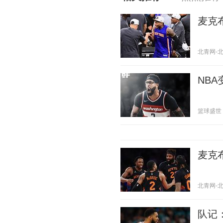
麦克
北青网-北京
NB
篮球盛世 20
麦克
北青网-北京
队记