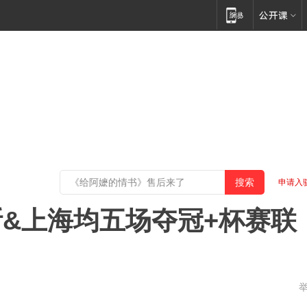
申请入
斯&上海均五场夺冠+杯赛联