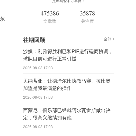
足球与爱不可辜负！
475386
35878
安东
文章数
关注度
往期回顾
全部
沙媒：利雅得胜利已和PIF进行磋商协调，
球队目前可进行正常引援
2026-08-08 17:03
贝纳蒂亚：让德泽尔比执教马赛、拉比奥
加盟是我最满意的操作
2026-08-08 17:03
西蒙尼：俱乐部已经就阿尔瓦雷斯做出决
定，很高兴继续拥有他
2026-08-08 17:03