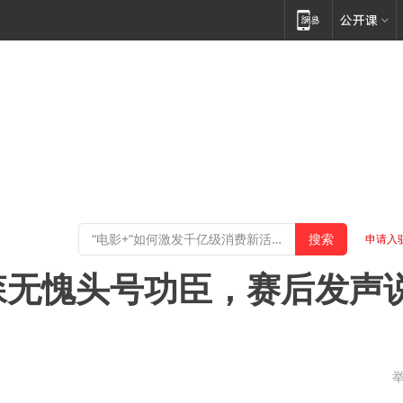
申请入
森无愧头号功臣，赛后发声