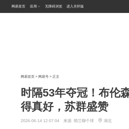
网易首页
应用
无障碍浏览
进入关怀版
网易首页
>
网易号
> 正文
时隔53年夺冠！布伦
得真好，苏群盛赞
2026-06-14 12:07:04 来源:
萌兰聊个球
湖北