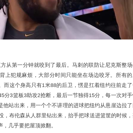
双方从第一分钟就咬到了最后。马刺的联防让尼克斯整场
背上犯规麻烦，大部分时间只能坐在场边咬牙。所有的
。而这个身高只有1米88的后卫，愣是扛着纽约往前走了
45分3篮板3助攻2抢断，最后一节独得15分，每一次对手
是他站出来，用一个个不讲理的进球把纽约从悬崖边拉了
抛投，布伦森从人群里钻出来，抬手把球送进篮筐的时候，
声，几乎要把屋顶掀翻。