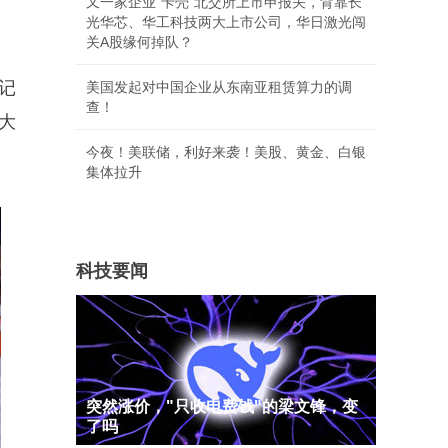
又一家企业“卡壳”北交所上市申报关，背靠长
光华芯、华工科技两大上市公司，华日激光闯
关A股缘何掉队？
记
美国发起对中国企业从东南亚租赁算力的调
查！
大
今夜！美联储，利好来袭！美股、黄金、白银
集体拉升
科技要闻
突然涨价，"只收电费钱"的梁文锋，变
了吗