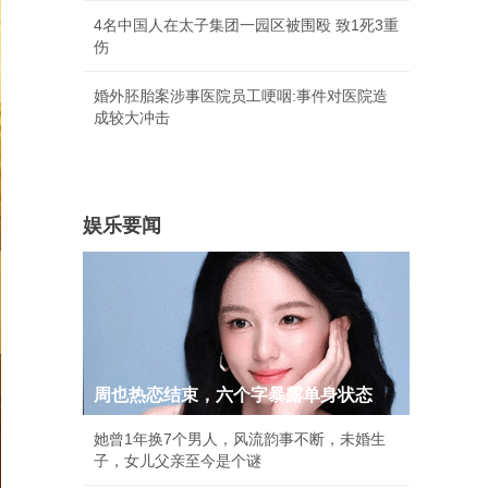
4名中国人在太子集团一园区被围殴 致1死3重
伤
婚外胚胎案涉事医院员工哽咽:事件对医院造
成较大冲击
娱乐要闻
周也热恋结束，六个字暴露单身状态
她曾1年换7个男人，风流韵事不断，未婚生
子，女儿父亲至今是个谜