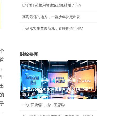
E句话 | 荷兰弟赞达亚已经结婚了吗？
离海最远的地方，一群少年决定出发
小酒窝客串董璇新戏，直呼周也“小也”
个
财经要闻
首
，
里
出
腾讯WorkBuddy领跑AI办公 阿里字节
的
急了?
子
一枚“回旋镖”，击中王思聪
一