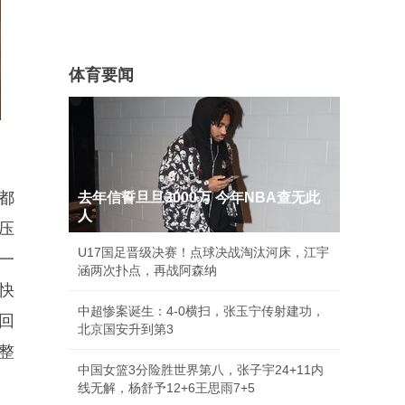
体育要闻
都
去年信誓旦旦3000万 今年NBA查无此
人
压
U17国足晋级决赛！点球决战淘汰河床，江宇
一
涵两次扑点，再战阿森纳
快
中超惨案诞生：4-0横扫，张玉宁传射建功，
回
北京国安升到第3
整
中国女篮3分险胜世界第八，张子宇24+11内
线无解，杨舒予12+6王思雨7+5