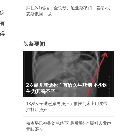
拜仁2-1维拉，金玟哉、迪亚斯破门，若昂-戈
这
麦斯扳回一城
有
得
头条要闻
2岁患儿就诊死亡首诊医生获刑 不少医
生为其鸣不平
18岁女子遭已婚男强奸：被推到床上用皮带
抽打后强奸
穆杰塔巴被指给总统下"最后警告" 爆料人发声
意味深长