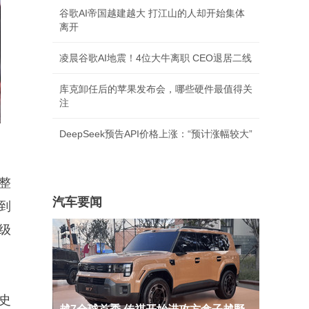
谷歌AI帝国越建越大 打江山的人却开始集体
离开
凌晨谷歌AI地震！4位大牛离职 CEO退居二线
库克卸任后的苹果发布会，哪些硬件最值得关
注
DeepSeek预告API价格上涨：“预计涨幅较大”
整
汽车要闻
到
级
史