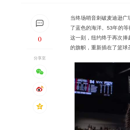
当终场哨音刺破麦迪逊广
了蓝色的海洋。53年的
0
这一刻，纽约终于再次捧
的旗帜，重新插在了篮球
分享至