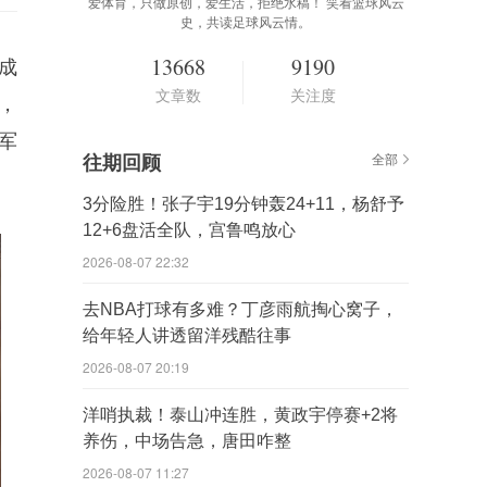
爱体育，只做原创，爱生活，拒绝水稿！ 笑看篮球风云
史，共读足球风云情。
13668
9190
成
文章数
关注度
，
军
往期回顾
全部
3分险胜！张子宇19分钟轰24+11，杨舒予
12+6盘活全队，宫鲁鸣放心
2026-08-07 22:32
去NBA打球有多难？丁彦雨航掏心窝子，
给年轻人讲透留洋残酷往事
2026-08-07 20:19
洋哨执裁！泰山冲连胜，黄政宇停赛+2将
养伤，中场告急，唐田咋整
2026-08-07 11:27