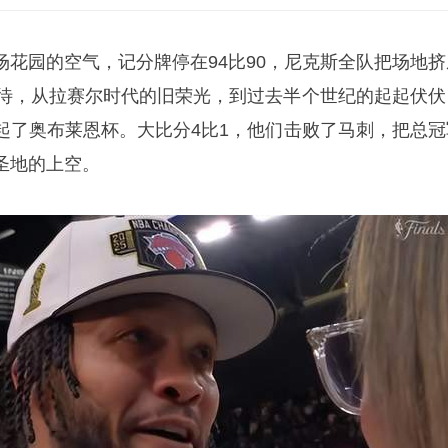
场花园的空气，记分牌停在94比90，尼克斯全队把场地挤
等待，从拉赛尔时代的旧荣光，到过去半个世纪的起起伏伏
起了
奥布莱恩
杯。大比分4比1，他们击败了马刺，把总冠
圣地的上空。