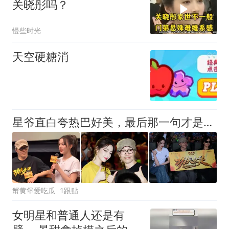
关晓彤吗？
慢些时光
天空硬糖消
星爷直白夸热巴好美，最后那一句才是重点，这背后到底藏着啥？
蟹黄堡爱吃瓜
1跟贴
女明星和普通人还是有