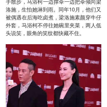
手散步，马浴柯一边撑伞一边把伞倾向梁
洛施，生怕她淋到雨。同年10月，他们又
被偶遇在后海吃卤煮，梁洛施素颜穿牛仔
外套，马浴柯不停往她碗里夹菜，两人低
头说笑，眼角的笑纹都快藏不住。