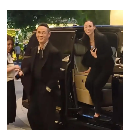
大疆错失宇树
三预警齐发 11个省份有大到暴雨
“还不如不放假”
从科技创新看开局起步的时与势