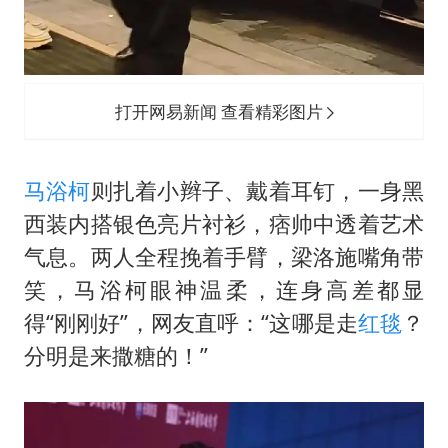
打开网易新闻 查看精彩图片
马浴柯
则扎着小辫子、戴着耳钉，一身黑
西装内搭银色亮片衬衫，痞帅中透着艺术
气息。两人全程挽着手臂，梁洛施嘴角带
笑，马浴柯眼神温柔，连身高差都显
得“刚刚好”，网友直呼：“这哪是走
红毯
？
分明是来撒糖的！”