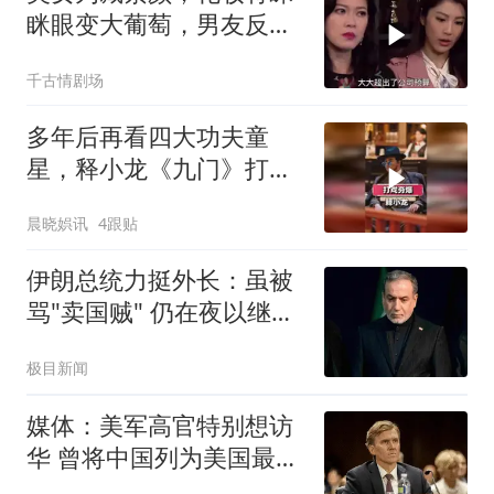
眯眼变大葡萄，男友反应
引关注
千古情剧场
多年后再看四大功夫童
星，释小龙《九门》打戏
夯爆，曹骏参加披哥
晨晓娯讯
4跟贴
伊朗总统力挺外长：虽被
骂"卖国贼" 仍在夜以继日
工作
极目新闻
媒体：美军高官特别想访
华 曾将中国列为美国最大
威胁