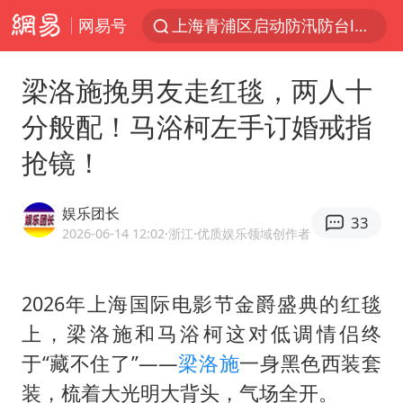
网易号
血指纹匹配成功，20年悬案告破！凶手被执行死刑
费大厨口号更改 不再宣传小炒肉大王
梁洛施挽男友走红毯，两人十
独闯南太行失联女子遗体已找到
分般配！马浴柯左手订婚戒指
成都多趟列车临时停运
抢镜！
多地银行上调存款利率
演员秦焰去世 曾出演《狂飙》
娱乐团长
33
中央气象台继续发布暴雨橙警
2026-06-14 12:02
·浙江
·优质娱乐领域创作者
朱一龙的鼻子怎么了
白海豚突然大拐弯 走出罕见路线
2026年上海国际电影节金爵盛典的红毯
上，
梁洛施
和马浴柯这对低调情侣终
周星驰妈妈现身香港首映礼
于“藏不住了”——
梁洛施
一身黑色西装套
SK海力士回应“或出售重庆工厂”传闻
装，梳着大光明大背头，气场全开。