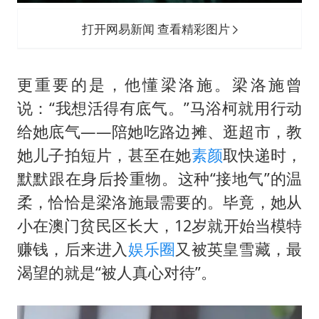
打开网易新闻 查看精彩图片
更重要的是，他懂梁洛施。梁洛施曾
说：“我想活得有底气。”马浴柯就用行动
给她底气——陪她吃路边摊、逛超市，教
她儿子拍短片，甚至在她
素颜
取快递时，
默默跟在身后拎重物。这种“接地气”的温
柔，恰恰是梁洛施最需要的。毕竟，她从
小在澳门贫民区长大，12岁就开始当模特
赚钱，后来进入
娱乐圈
又被英皇雪藏，最
渴望的就是“被人真心对待”。