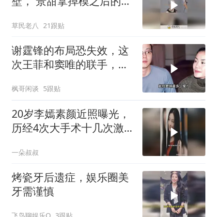
壁， 景甜拿掉模之后的素
颜状态也太伟大了
草民老八
21跟贴
谢霆锋的布局恐失效，这
次王菲和窦唯的联手，给
离异夫妻上了一课
枫哥闲谈
5跟贴
20岁李嫣素颜近照曝光，
历经4次大手术十几次激
光，如今状态令人
一朵叔叔
烤瓷牙后遗症，娱乐圈美
牙需谨慎
飞鸟聊娱乐Q
3跟贴