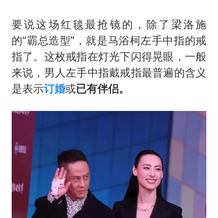
要说这场红毯最抢镜的，除了梁洛施
的“霸总造型”，就是马浴柯左手中指的戒
指了。这枚戒指在灯光下闪得晃眼，一般
来说，男人左手中指戴戒指最普遍的含义
是表示
订婚
或
已有伴侣。