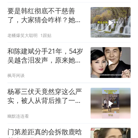
要是韩红彻底不干慈善
了，大家猜会咋样？她多
半就会变成第二个冯
老幡爆笑大聪明
1跟贴
和陈建斌分手21年，54岁
吴越含泪发声，原来她和
黄渤是同类
枫哥闲谈
杨幂三伏天竟然穿这么严
实，被人从背后推了一
把，险些摔跟头！
幽默连连看
门第差距真的会拆散鹿晗