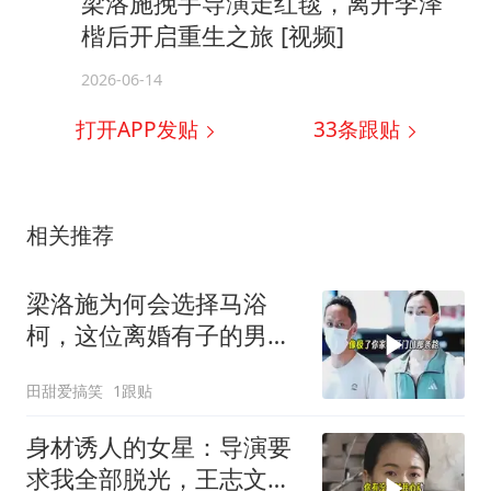
梁洛施挽手导演走红毯，离开李泽
楷后开启重生之旅 [视频]
2026-06-14
打开APP发贴
33
条跟贴
相关推荐
梁洛施为何会选择马浴
柯，这位离婚有子的男艺
人，其实理由很简单
田甜爱搞笑
1跟贴
身材诱人的女星：导演要
求我全部脱光，王志文的