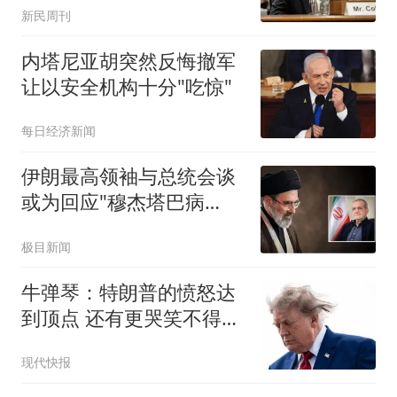
新民周刊
内塔尼亚胡突然反悔撤军
让以安全机构十分"吃惊"
每日经济新闻
伊朗最高领袖与总统会谈
或为回应"穆杰塔巴病
危"报道
极目新闻
牛弹琴：特朗普的愤怒达
到顶点 还有更哭笑不得一
幕
现代快报