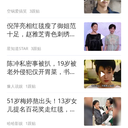
回答出人意料
空锅爱搞笑
3跟贴
倪萍亮相红毯瘦了御姐范
十足，赵雅芝青色刺绣长
裙好女神
星知道STAR
3跟贴
陈冲私密事被扒，19岁被
老外侵犯仅开胃菜，书中
的描述太不堪入母
豫人说娱
1跟贴
51岁梅婷熬出头！13岁女
儿提名百花奖走红毯，跟
梅婷长得很像
哈哈影娱
1跟贴