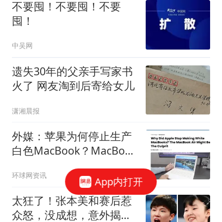
不要囤！不要囤！不要
囤！
中吴网
遗失30年的父亲手写家书
火了 网友淘到后寄给女儿
潇湘晨报
外媒：苹果为何停止生产
白色MacBook？MacBook
Air可能是罪魁祸首
环球网资讯
App内打开
太狂了！张本美和赛后惹
众怒，没成想，意外揭开