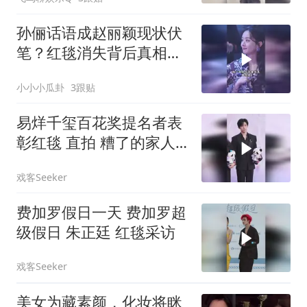
孙俪话语成赵丽颖现状伏
笔？红毯消失背后真相为
何？
小小小瓜卦
3跟贴
易烊千玺百花奖提名者表
彰红毯 直拍 糟了的家人
们 All black之神降临了
戏客Seeker
费加罗假日一天 费加罗超
级假日 朱正廷 红毯采访
戏客Seeker
美女为藏素颜，化妆将眯