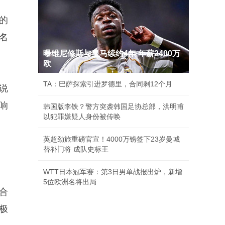
的
名
曝维尼修斯与皇马续约4年 年薪2400万
欧
TA：巴萨探索引进罗德里，合同剩12个月
说
响
韩国版李铁？警方突袭韩国足协总部，洪明甫
以犯罪嫌疑人身份被传唤
英超劲旅重磅官宣！4000万镑签下23岁曼城
替补门将 成队史标王
WTT日本冠军赛：第3日男单战报出炉，新增
5位欧洲名将出局
合
极