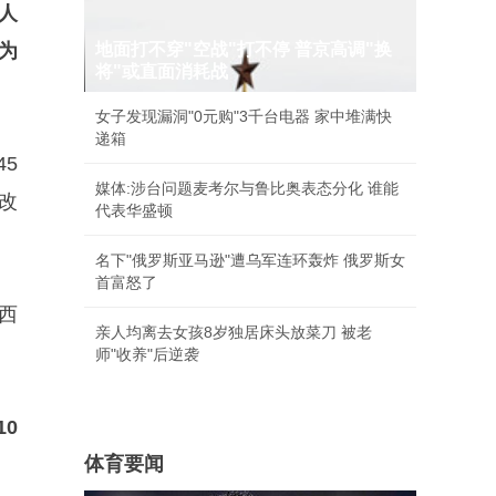
人
数为
地面打不穿"空战"打不停 普京高调"换
将"或直面消耗战
女子发现漏洞"0元购"3千台电器 家中堆满快
递箱
5
媒体:涉台问题麦考尔与鲁比奥表态分化 谁能
改
代表华盛顿
名下"俄罗斯亚马逊"遭乌军连环轰炸 俄罗斯女
首富怒了
西
亲人均离去女孩8岁独居床头放菜刀 被老
师"收养"后逆袭
0
体育要闻