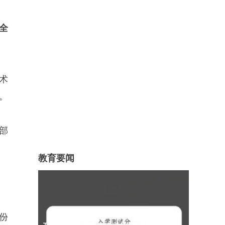
年全
术
。
部
教育要闻
份