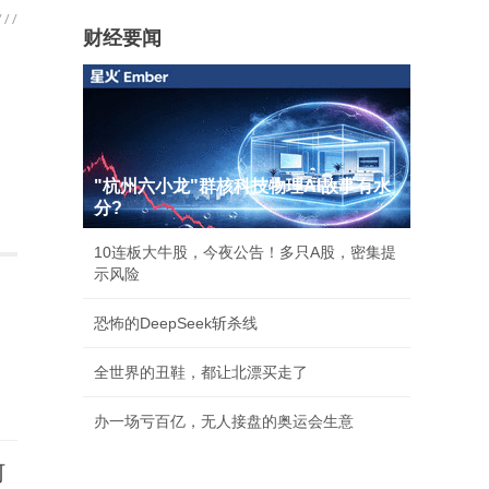
财经要闻
"杭州六小龙"群核科技物理AI故事有水
分?
10连板大牛股，今夜公告！多只A股，密集提
示风险
恐怖的DeepSeek斩杀线
全世界的丑鞋，都让北漂买走了
办一场亏百亿，无人接盘的奥运会生意
河