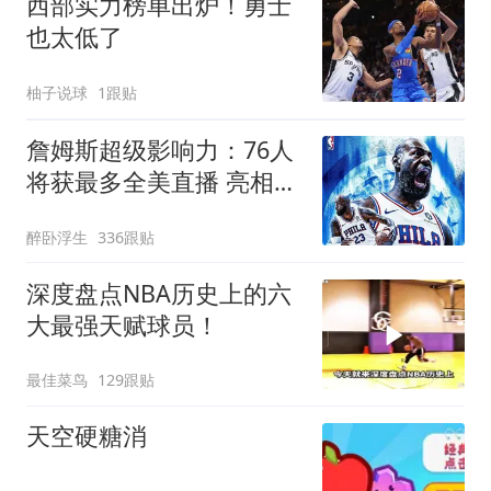
西部实力榜单出炉！勇士
也太低了
柚子说球
1跟贴
詹姆斯超级影响力：76人
将获最多全美直播 亮相揭
幕战+圣诞大战
醉卧浮生
336跟贴
深度盘点NBA历史上的六
大最强天赋球员！
最佳菜鸟
129跟贴
天空硬糖消