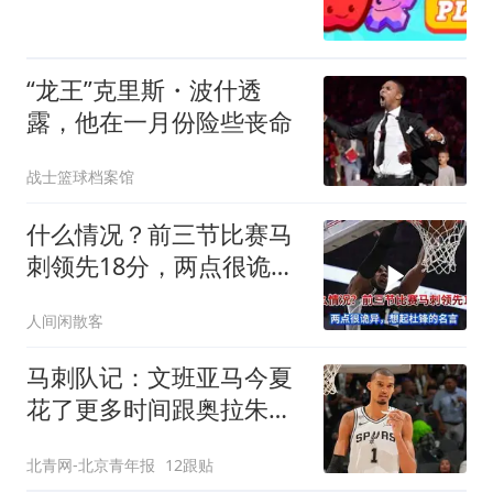
“龙王”克里斯・波什透
露，他在一月份险些丧命
战士篮球档案馆
什么情况？前三节比赛马
刺领先18分，两点很诡
异，想起杜锋
人间闲散客
马刺队记：文班亚马今夏
花了更多时间跟奥拉朱旺
一起训练
北青网-北京青年报
12跟贴