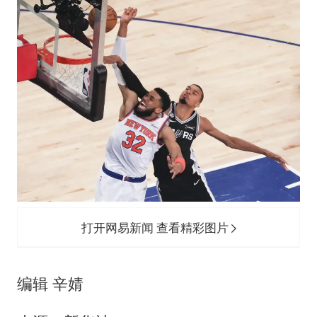
船舶避风项目停工 多地全力防台风
粉笔发布“自曝式”公开信
现代版摸金校尉落网查获400多枚古币
哈尔滨暴雨饭店门挡积水
服务实体经济 财政金融打出组合拳
男子结婚8年发现3个女儿均非亲生
奋进开新局 实干挑大梁
打开网易新闻 查看精彩图片
编辑 辛婧