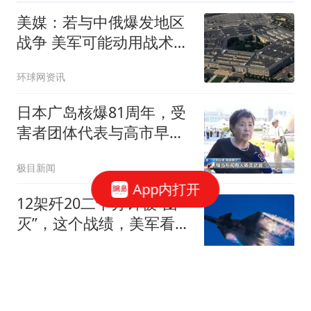
美媒：若与中俄爆发地区
战争 美军可能动用战术核
武器
环球网资讯
日本广岛核爆81周年，受
害者团体代表与高市早苗
会面，称决不容许修改“无
极目新闻
核三原则”
App内打开
12架歼20二十分钟被“团
灭”，这个战绩，美军看后
却高兴不起来！
安珈使者啊
高铁安检“三不带”正式明