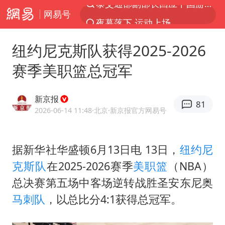
网易号
夜幕落下 运动上场
1岁宝宝碰坏纸巾盒 宝妈被索赔924元
纽约尼克斯队获得2025-2026
台风白海豚环流面积近似13个浙江
赛季美职篮总冠军
Meta被判支付5.67亿美元
台风白海豚逼近 暴雨大暴雨来袭
新京报
81
47岁妈妈突然产女 26岁女儿：很震惊
2026-06-14 11:48
·北京
·新京报官方网易号
OpenAI为免费用户升级GPT-5.6 Luna
据新华社华盛顿6月13日电 13日，
纽约尼
日本广岛民众举行游行反对政府行径
克斯队
在2025-2026赛季
美职篮
（NBA）
实探山东最热的“中国蔬菜之乡”
总决赛第五场中客场逆转战胜圣安东尼奥
女子开一天一夜空调后二氧化碳中毒
马刺队
，以总比分4:1获得总冠军。
台风白海豚最新路径研判来了