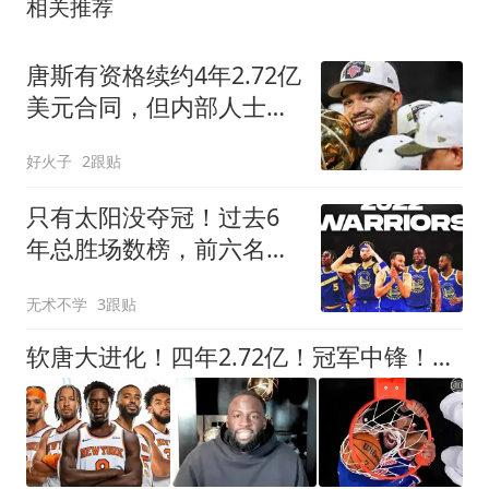
相关推荐
唐斯有资格续约4年2.72亿
美元合同，但内部人士质
疑尼克斯意愿
好火子
2跟贴
只有太阳没夺冠！过去6
年总胜场数榜，前六名有
5支球队都夺冠了
无术不学
3跟贴
软唐大进化！四年2.72亿！冠军中锋！要不要降薪？