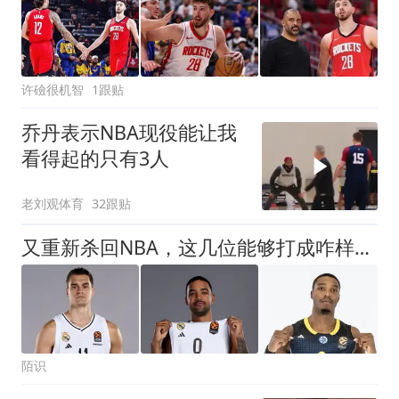
许礆很机智
1跟贴
乔丹表示NBA现役能让我
看得起的只有3人
老刘观体育
32跟贴
又重新杀回NBA，这几位能够打成咋样呢？
陌识