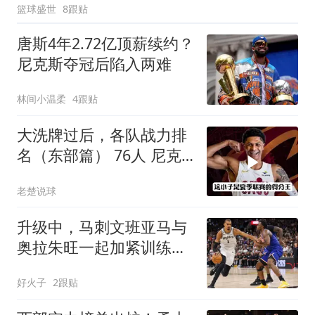
篮球盛世
8跟贴
唐斯4年2.72亿顶薪续约？
尼克斯夺冠后陷入两难
林间小温柔
4跟贴
大洗牌过后，各队战力排
名（东部篇） 76人 尼克
斯 奇才
老楚说球
升级中，马刺文班亚马与
奥拉朱旺一起加紧训练，
力求提升自身水平
好火子
2跟贴