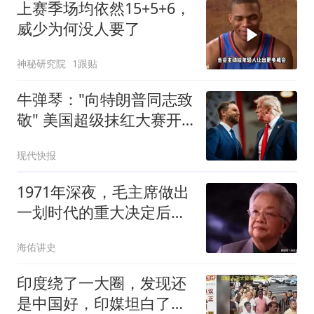
上赛季场均依然15+5+6，
威少为何没人要了
神秘研究院
1跟贴
牛弹琴："向特朗普同志致
敬" 美国超级抹红大赛开
始了
现代快报
1971年深夜，毛主席做出
一划时代的重大决定后，
催促道：快打电话
海佑讲史
印度绕了一大圈，发现还
是中国好，印媒坦白了：