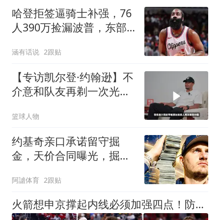
哈登拒签逼骑士补强，76
人390万捡漏波普，东部
要变天
涵有话说
2跟贴
【专访凯尔登·约翰逊】不
介意和队友再剃一次光
头！
篮球人物
约基奇亲口承诺留守掘
金，天价合同曝光，掘金
未来利弊彻底看透
阿謯体育
2跟贴
火箭想申京撑起内线必须加强四点！防守是基础，态度决定球队走势