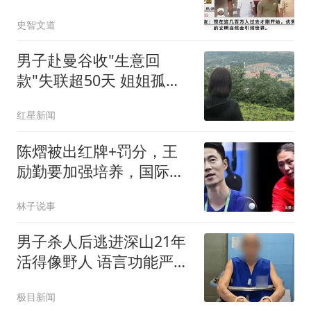
希望体谅印度的苦
史智文道
男子赴曼谷收"生意回
款"失联超50天 姐姐孤身
赴泰寻弟
红星新闻
陈熠被出红牌+罚分，王
励勤要加强培养，国际赛
场不会惯着任何人
林子说事
男子杀人后逃进深山21年
活得像野人 语言功能严重
退化
极目新闻