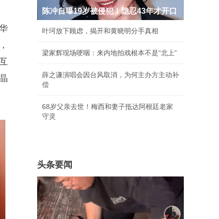
陈冲自曝19岁被侵犯！隐忍43年才开口
华
叶珂放下顾虑，揭开和黄晓明分手真相
，
梁家辉现场哽咽：来内地拍戏根本不是“北上”
互
薛之谦演唱会因台风取消，为何主办方主动补
晶
偿
68岁父亲去世！梅西和妻子抵达阿根廷老家
守灵
头条要闻