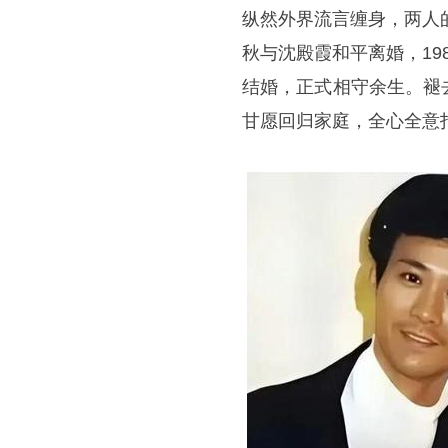
纵然外界流言缠身，两人
秋与沈殿霞和平离婚，1
结婚，正式相守余生。褪
甘愿回归家庭，全心全意