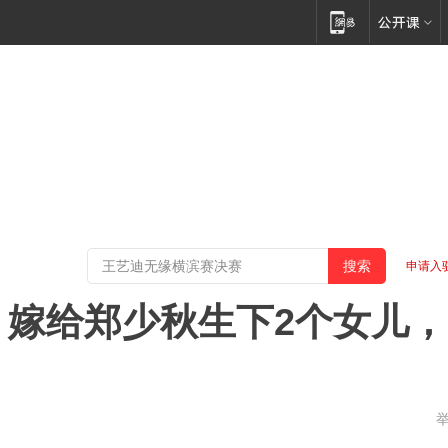
申请入
！嫁给郑少秋生下2个女儿，