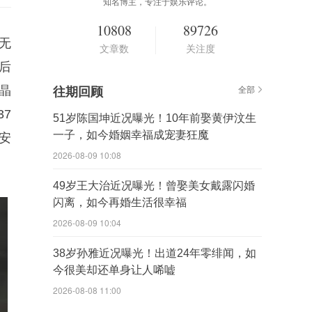
知名博主，专注于娱乐评论。
10808
89726
无
文章数
关注度
后
晶
往期回顾
全部
7
51岁陈国坤近况曝光！10年前娶黄伊汶生
一子，如今婚姻幸福成宠妻狂魔
安
2026-08-09 10:08
49岁王大治近况曝光！曾娶美女戴露闪婚
闪离，如今再婚生活很幸福
2026-08-09 10:04
38岁孙雅近况曝光！出道24年零绯闻，如
今很美却还单身让人唏嘘
2026-08-08 11:00