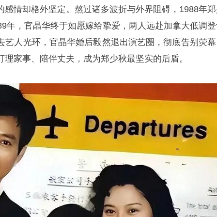
的感情却格外坚定。熬过诸多波折与外界阻碍，1988年郑
989年，官晶华终于如愿嫁给挚爱，两人远赴加拿大低调登
去艺人光环，官晶华婚后毅然退出演艺圈，彻底告别荧幕
打理家事、陪伴丈夫，成为郑少秋最坚实的后盾。