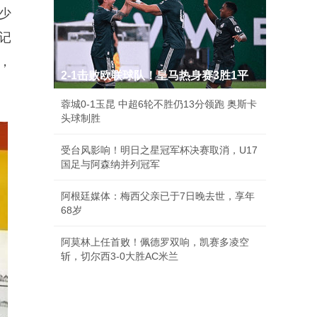
少
记
，
2-1击败欧联球队！皇马热身赛3胜1平
蓉城0-1玉昆 中超6轮不胜仍13分领跑 奥斯卡
头球制胜
受台风影响！明日之星冠军杯决赛取消，U17
国足与阿森纳并列冠军
阿根廷媒体：梅西父亲已于7日晚去世，享年
68岁
阿莫林上任首败！佩德罗双响，凯赛多凌空
斩，切尔西3-0大胜AC米兰