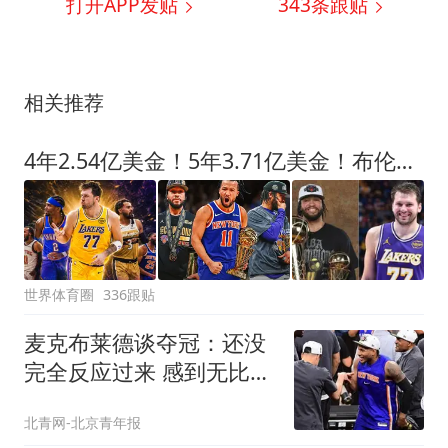
打开APP发贴
343
条跟贴
相关推荐
4年2.54亿美金！5年3.71亿美金！布伦森步步为营，东契奇没有退路
世界体育圈
336跟贴
麦克布莱德谈夺冠：还没
完全反应过来 感到无比感
激
北青网-北京青年报