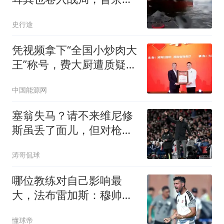
想到仗会打成这样
史行途
凭视频拿下“全国小炒肉大
王”称号，费大厨遭质疑，
律师：存在变相使用极限
中国能源网
词嫌疑
塞翁失马？请不来维尼修
斯虽丢了面儿，但对枪手
却反而是好事儿
涛哥侃球
哪位教练对自己影响最
大，法布雷加斯：穆帅完
全拿捏了我
懂球帝