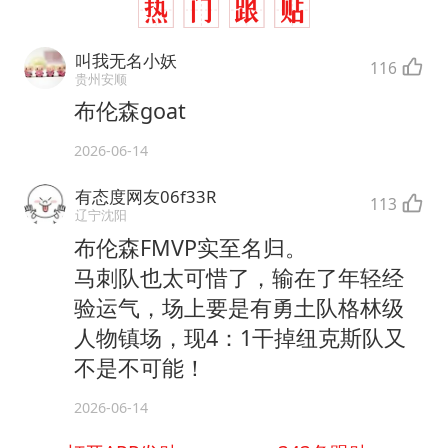
叫我无名小妖
116
贵州安顺
布伦森goat
2026-06-14
有态度网友06f33R
113
辽宁沈阳
布伦森FMVP实至名归。
马刺队也太可惜了，输在了年轻经
验运气，场上要是有勇土队格林级
人物镇场，现4：1干掉纽克斯队又
不是不可能！
2026-06-14