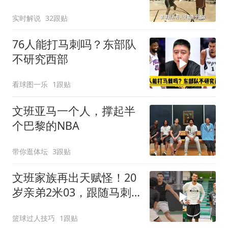
实时解说
32跟贴
76人能打马刺吗？东部队
不研究西部
看球图一乐
1跟贴
文班亚马一个人，撑起半
个巴黎的NBA
带你逛体坛
3跟贴
文班家族再出天赋怪！20
岁亲弟2米03，跟随马刺
合练冲NBA
篮球过人技巧
1跟贴