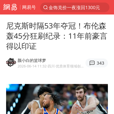
网易号
解锁各地夏日限定体验
峰哥 汪海林
尼克斯时隔53年夺冠！布伦森
西湖突现狂风暴雨 游客瞬间被浇透
轰45分狂刷纪录：11年前豪言
富婆带资进组给自己硬加60多场吻戏
得以印证
河南重大刑事案嫌疑人落网
黄金创今年来最大单周涨幅
颜小白的篮球梦
343
视频丨中国东方电气集团原党组副书记、董事宋致远被查
2026-06-14 11:32
·四川
·优质体育领域创作者
梁家辉：到内地拍戏不是北上是回归
白海豚将正面袭击贯穿浙江
酒店回应车内过夜被收150元
“不怕六爷挂得多 就怕六爷挂一颗”