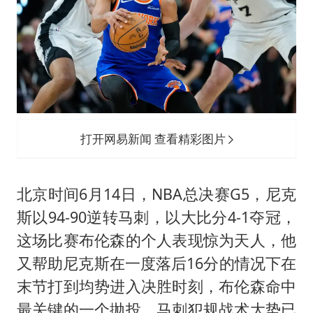
牛津大学一纸声明甩不了锅
网传《披荆斩棘2026》名单
新疆景区自驾服务费改为按车收费
女主硬加吻戏短剧已下架
浙江台州《告全体市民书》
香港宏福苑火灾或由烟头引起
打开网易新闻 查看精彩图片
人民的健康、体质、幸福一脉相承
北京时间6月14日，NBA总决赛G5，尼克
斯以94-90逆转马刺，以大比分4-1夺冠，
这场比赛布伦森的个人表现惊为天人，他
又帮助尼克斯在一度落后16分的情况下在
末节打到均势进入决胜时刻，布伦森命中
最关键的一个抛投，马刺犯规战术大势已