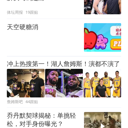
体坛周报
19跟贴
天空硬糖消
冲上热搜第一！湖人詹姆斯！演都不演了
詹姆斯吧
44跟贴
乔丹默契球揭秘：单挑轻
松，对手身份曝光？