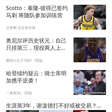
Scotto：泰隆-彼得已签约
马刺 将随队参加训练营
北青网-北京青年报
奥尼尔评历史状元：自己
只排第三，现役两人上
榜，第一没悬念
樱桃小丸子1987
1跟贴
哈登续约疑云：骑士库明
加携手逆袭！
一挽青丝j
1跟贴
生涯第3年，谢泼德打不好或被交易？远逊卡斯尔，火箭队耐心有限