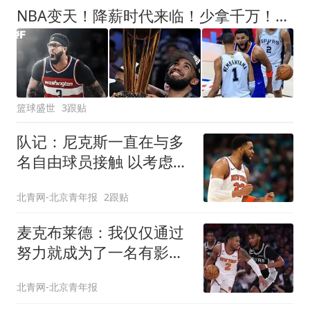
NBA变天！降薪时代来临！少拿千万！他们该认命吗？
篮球盛世
3跟贴
队记：尼克斯一直在与多
名自由球员接触 以考虑填
补第三中锋位置
北青网-北京青年报
2跟贴
麦克布莱德：我仅仅通过
努力就成为了一名有影响
力的球员
北青网-北京青年报