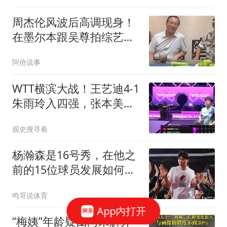
周杰伦风波后高调现身！
在墨尔本跟吴尊拍综艺，
有说有笑假发抢镜
阿伧说事
WTT横滨大战！王艺迪4-1
朱雨玲入四强，张本美和
申裕斌8日晚开战
观史搜寻着
杨瀚森是16号秀，在他之
前的15位球员发展如何？
2人赛季报销，无人成水
鸣哥说体育
货
App内打开
“梅姨”年龄疑团尚未解开