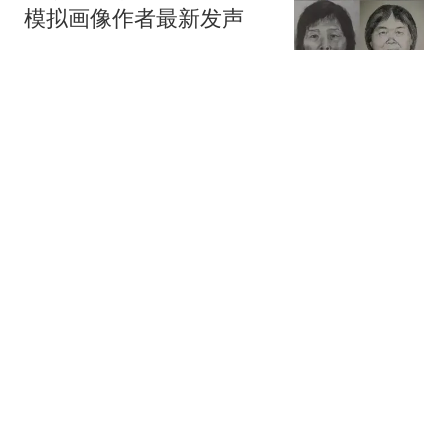
模拟画像作者最新发声
极目新闻
西蒙尼：俱乐部已经就阿
尔瓦雷斯做出决定，很高
兴继续拥有他
懂球帝
5年1.75亿！5年2.87亿！
又一支NBA球队要解体了
篮球教学论坛
6天5个涨停板！股民：倒
在黎明前！