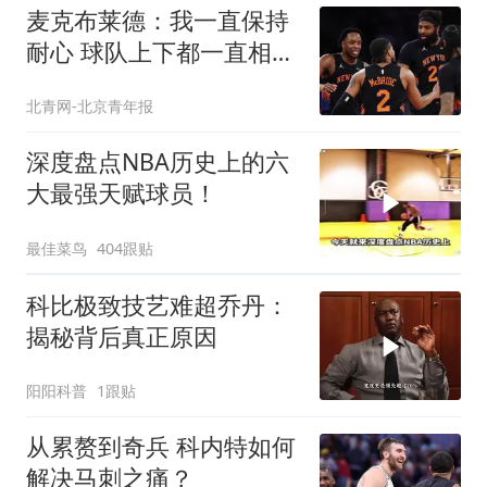
麦克布莱德：我一直保持
耐心 球队上下都一直相信
我
北青网-北京青年报
深度盘点NBA历史上的六
大最强天赋球员！
最佳菜鸟
404跟贴
科比极致技艺难超乔丹：
揭秘背后真正原因
阳阳科普
1跟贴
从累赘到奇兵 科内特如何
解决马刺之痛？