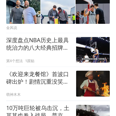
金风说
深度盘点NBA历史上最具
统治力的八大经典招牌动
作！
第X个想法
1跟贴
《欢迎来龙餐馆》首波口
碑出炉！剧情沉重没笑
点，沈腾演技遭质疑
萌神木木
10万吨巨轮被乌击沉，土
耳其也卷入战局，普京没