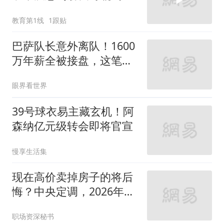
需要五秒钟就喝完
教育第1线
1跟贴
巴萨队长意外离队！1600
万年薪全被接盘，这笔租
借没有真正输家
眼界看世界
39号球衣易主藏玄机！阿
森纳亿元级转会即将官宣
慢享生活集
现在高价卖掉房子的将后
悔？中央定调，2026年房
产或开始一轮暴涨
职场资深秘书