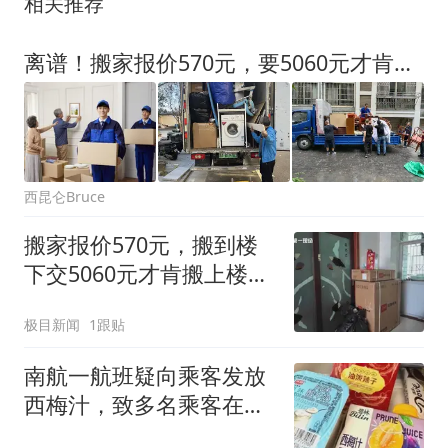
相关推荐
离谱！搬家报价570元，要5060元才肯上楼，最新真相曝光
西昆仑Bruce
搬家报价570元，搬到楼
下交5060元才肯搬上楼！
女子傻眼了
极目新闻
1跟贴
南航一航班疑向乘客发放
西梅汁，致多名乘客在飞
行途中排队上厕所！乘