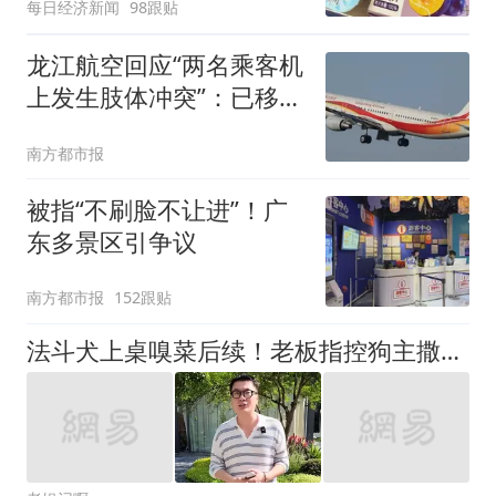
每日经济新闻
98跟贴
客：机上100多人只有2个
厕所；客服回应：并非每
龙江航空回应“两名乘客机
架飞机都会发放西梅汁
上发生肢体冲突”：已移交
公安处置
南方都市报
被指“不刷脸不让进”！广
东多景区引争议
南方都市报
152跟贴
法斗犬上桌嗅菜后续！老板指控狗主撒谎：无中生友！追责到底！