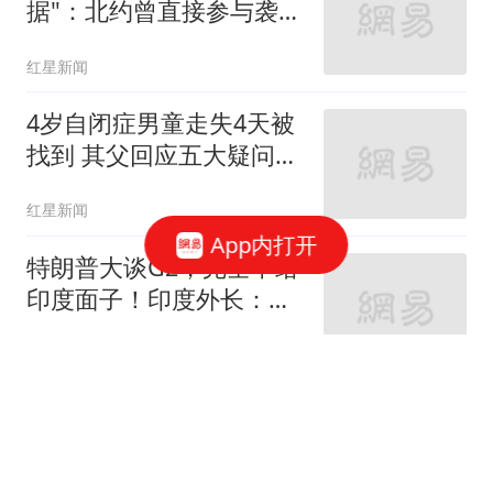
据"：北约曾直接参与袭击
俄罗斯
红星新闻
4岁自闭症男童走失4天被
找到 其父回应五大疑问：
不是被人贩子抱走放回 不
红星新闻
接受捐款
App内打开
特朗普大谈G2，完全不给
印度面子！印度外长：低
估印度潜力
李云飞Afey
泰国中学生枪杀7人后饮
弹自尽 曾看别国枪击事件
视频