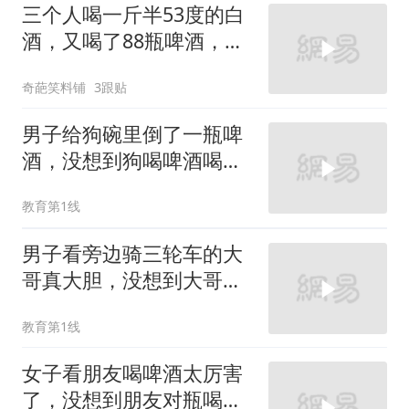
三个人喝一斤半53度的白
酒，又喝了88瓶啤酒，换
我已经趴下了
奇葩笑料铺
3跟贴
男子给狗碗里倒了一瓶啤
酒，没想到狗喝啤酒喝的
还挺顺口
教育第1线
男子看旁边骑三轮车的大
哥真大胆，没想到大哥一
边骑车一边喝啤酒
教育第1线
女子看朋友喝啤酒太厉害
了，没想到朋友对瓶喝只