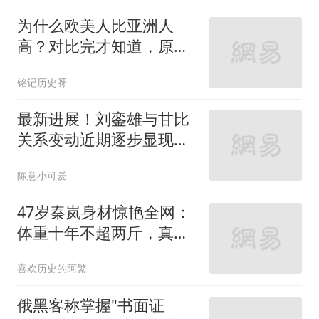
为什么欧美人比亚洲人
高？对比完才知道，原来
我们差在这些方面
铭记历史呀
最新进展！刘銮雄与甘比
关系变动近期逐步显现苗
头，75岁大刘现状首次揭
陈意小可爱
晓
47岁秦岚身材惊艳全网：
体重十年不超两斤，真相
并非不婚不育
喜欢历史的阿繁
俄黑客称掌握"书面证