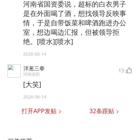
河南省国资委说，超标的白衣男子
是在外面喝了酒，想找领导反映事
情，于是自带饭菜和啤酒跑进办公
室，想边喝边汇报，但被领导拒
绝。[喷水][喷水]
2026-06-14
洋葱三拳
13
河南洛阳
[大笑]
2026-06-14
打开APP发贴
32
条跟贴