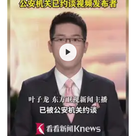
万岁山接盘烂尾恒大文旅城
泰国初中生饮弹自尽前开了26枪
多个明星演唱会取消
店主称换“青海拉面”招牌后生意更好
女儿为争财产堵门阻挠父亲出殡
Kimi K3也失控了
习近平心系体育强国建设