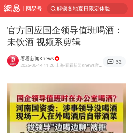
网易号
解锁各地夏日限定体验
视频丨中国东方电气集团原党组副书记、董事宋致远被查
官方回应国企领导值班喝酒：
台风白海豚闭眼浙江上海处于危险半圆
未饮酒 视频系剪辑
香港宏福苑火灾或由烟头引起
网约车司机充电时猝死保险拒赔
看看新闻Knews
32
中国父女泰国骑摩托车坠崖1死1伤
2026-06-14 11:26
·上海
·看看新闻Knews官方网易号
白海豚将正面袭击贯穿浙江
周末打虎 宋致远被查
温州发布告全体市民书：非必要不外出
刘浩存百花奖开幕式红裙起舞
郑丽文：台湾从来没有“独立”过