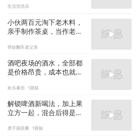
生活浩浩乐
小伙两百元淘下老木料，
亲手制作茶桌，当作老丈
人退休惊喜礼物
带娃翻车老父亲
酒吧夜场的酒水，全部都
是价格昂贵，成本也就几
块钱！
欢乐暴击
1跟贴
解锁啤酒新喝法，加上果
立方一起，混合后得是什
么味！
虎子搞笑菌
1跟贴