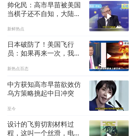
帅化民：高市早苗被美国
当棋子还不自知，大陆有
很多办法搞垮日本
新鲜热点
日本破防了！美国飞行
员：如果再来一次，我还
会丢下核弹！
新热点百态
中方获知高市早苗欲效仿
乌方策略挑起中日冲突
至今
设计的飞剪切割材料过
程，这叫一个丝滑，电气