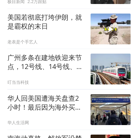
极目新闻
2.2万跟贴
美国若彻底打垮伊朗，就
是霸权的末日
老表是个手艺人
广州多条在建地铁迎来节
点，12号线、14号线、22
号线最新情况
叮当当科技
华人回美国遭海关盘查2
小时！最后因为海外买
了“这个”，被要求补税
华人生活网