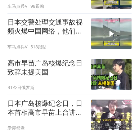
车马点兵V
98跟贴
日本交警处理交通事故视
频火爆中国网络，他们认
为我们大开眼界
车马点兵V
518跟贴
高市早苗广岛核爆纪念日
致辞未提美国
RT今日俄罗斯
日本广岛核爆纪念日，日
本首相高市早苗上台讲
话！
爱屋鸳鸯