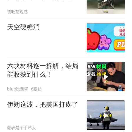
工程师入门必修课！
德旺茶观感
天空硬糖消
六块材料逐一拆解，结局
能收获到什么！
blue说翡翠
6跟贴
伊朗这波，把美国打疼了
老表是个手艺人