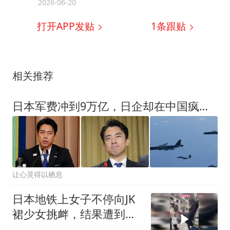
2026-06-20
打开APP发贴
1
条跟贴
相关推荐
日本军费冲到9万亿，日企却在中国疯狂开店，这套算盘打了80年
让心灵得以栖息
日本地铁上女子不停向JK
裙少女挑衅，结果遭到对
方狠狠反击