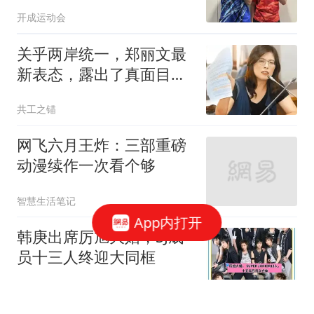
和，陈幸同VS蒯曼，张本
开成运动会
智和VS松岛辉空，央视直
播
关乎两岸统一，郑丽文最
新表态，露出了真面目？
让太多人失望了！
共工之锚
网飞六月王炸：三部重磅
动漫续作一次看个够
智慧生活笔记
App内打开
韩庚出席厉旭大婚，SJ成
员十三人终迎大同框
情感大头说说