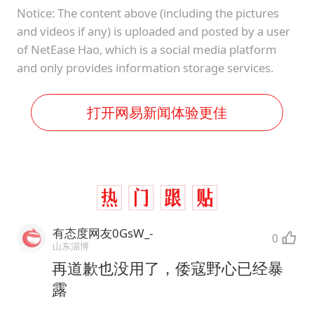
Notice: The content above (including the pictures
and videos if any) is uploaded and posted by a user
of NetEase Hao, which is a social media platform
and only provides information storage services.
打开网易新闻体验更佳
有态度网友0GsW_-
0
山东淄博
再道歉也没用了，倭寇野心已经暴
露