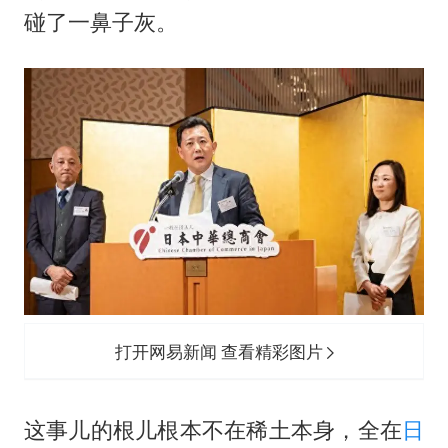
老挝国会主席赛宋蓬逝世
碰了一鼻子灰。
茅台部分直营店飞天茅台提价
夏日经济乘“热”而上 消费市场向“新”而行
白海豚将正面袭击贯穿浙江
酒店回应车内过夜被收150元
黄金牛市回来了吗
酒店花洒现排泄物住客索赔遭拒
乐享全民健身 共筑健康中国
打开网易新闻 查看精彩图片
这事儿的根儿根本不在稀土本身，全在
日