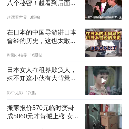
八个秘密！越看到后面越
头皮发麻！
超话看世界
3跟贴
在日本的中国导游讲日本
曾经的历史，这也太敢说
了
树懒小结界
16跟贴
日本女人在租界欺负人，
殊不知这小伙有大背景，
这下倒霉了
影中见影
1跟贴
搬家报价570元临时变卦
成5060元才肯搬上楼 女子
傻眼