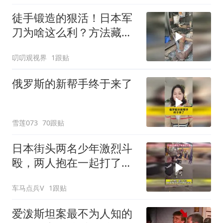
徒手锻造的狠活！日本军
刀为啥这么利？方法藏着
巧思
叨叨观视界
1跟贴
俄罗斯的新帮手终于来了
雪莲073
70跟贴
日本街头两名少年激烈斗
殴，两人抱在一起打了半
天
车马点兵V
1跟贴
爱泼斯坦案最不为人知的