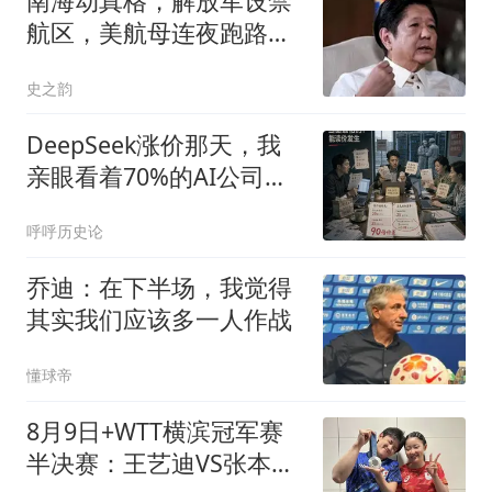
南海动真格，解放军设禁
航区，美航母连夜跑路，
杜特尔特准备开战
史之韵
DeepSeek涨价那天，我
亲眼看着70%的AI公司，
死在一个Token上
呼呼历史论
乔迪：在下半场，我觉得
其实我们应该多一人作战
懂球帝
8月9日+WTT横滨冠军赛
半决赛：王艺迪VS张本美