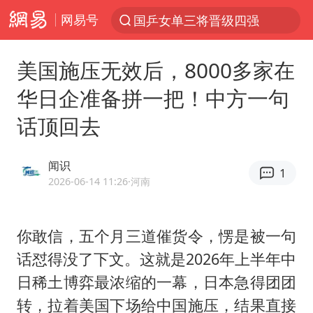
网易号
国乒女单三将晋级四强
光影经济撬动暑期消费新蓝海
美国施压无效后，8000多家在
陈思诚零点晒照为佟丽娅庆生
华日企准备拼一把！中方一句
马克·艾伦退出斯诺克中国公开赛
话顶回去
郑丽文：台湾从来没有“独立”过
新疆优化调整景区内自驾服务费
闻识
1
情侣平潭拍日出坠崖1死1伤
2026-06-14 11:26
·河南
梁家辉：到内地拍戏不是北上是回归
全民健身事业高质量发展
你敢信，五个月三道催货令，愣是被一句
话怼得没了下文。这就是2026年上半年中
台当局重金为“台独”织“皇帝新衣”
日稀土博弈最浓缩的一幕，日本急得团团
几元成本的AI广告导致千万市值蒸发
转，拉着美国下场给中国施压，结果直接