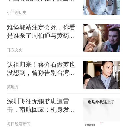
6G 高频芯片
小兰聊历史
难怪郭靖注定会死，你看
是谁杀了周伯通与黄药
师，杨过也不敢报仇
耳东文史
认祖归宗！蒋介石做梦也
没想到，曾孙告别台湾，
跑到杭州创业定居
莫地方
深圳飞往无锡航班遭雷
击，南航回应：机身发现
雷击点20余处
每日经济新闻