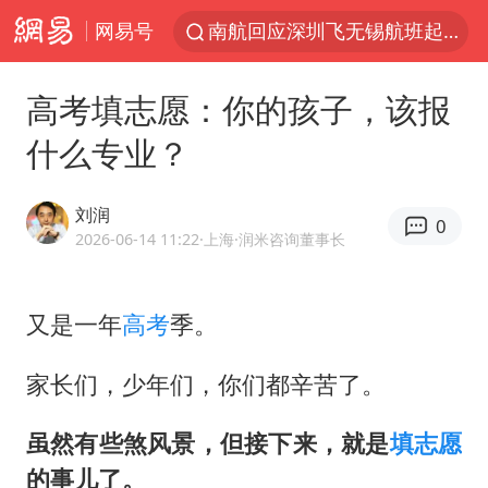
网易号
南航回应深圳飞无锡航班起飞时遭雷击
江西警方通报：一男子酒驾致7人受伤
高考填志愿：你的孩子，该报
陈丽君提名百花奖最佳新人奖
什么专业？
《披荆斩棘2026》阵容官宣
独闯南太行的失联女生最后轨迹已确认
刘润
0
以拒绝“和平委员会”的加沙和平计划
2026-06-14 11:22
·上海
·润米咨询董事长
香港刷新1884年以来最高气温纪录
又是一年
高考
季。
BLG经理辟谣Bin离队
于东来回应胖东来近25年老店年底关闭
家长们，少年们，你们都辛苦了。
肖国栋晋级 特鲁姆普爆冷出局
虽然有些煞风景，但接下来，就是
填志愿
哈马斯称坚持加沙停火协议路线图
的事儿了。