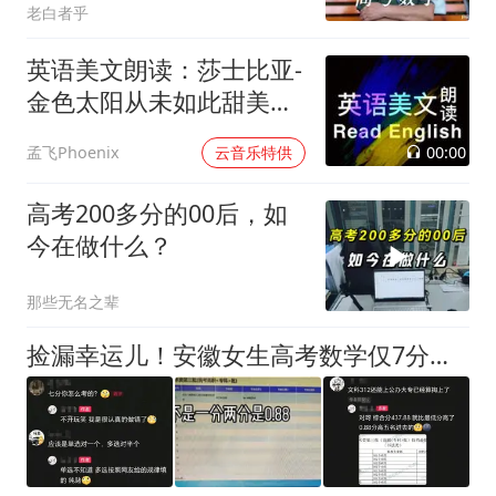
老白者乎
英语美文朗读：莎士比亚-
金色太阳从未如此甜美吻
过
00:00
孟飞Phoenix
云音乐特供
高考200多分的00后，如
今在做什么？
那些无名之辈
捡漏幸运儿！安徽女生高考数学仅7分，超线0.88分喜提公办专科，网友调侃：数学你怎么考的？