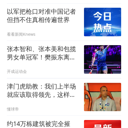
以军把枪口对准中国记者
但挡不住真相传遍世界
看看新闻Knews
张本智和、张本美和包揽
男女单冠军！樊振东离开
之时，有没有想到这局
开成运动会
面？国乒男队无缘八强，
王楚钦退赛
津门虎助教：我们上半场
就应该取得领先，这样的
结果非常遗憾
懂球帝
约14万栋建筑被完全摧