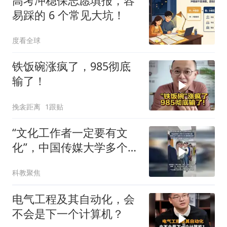
高考冲稳保志愿填报，容
易踩的 6 个常见大坑！
度看全球
铁饭碗涨疯了，985彻底
输了！
挽衾距离
1跟贴
“文化工作者一定要有文
化”，中国传媒大学多个艺
术类专业，取消艺考，按
科教聚焦
高考文化课成绩录取
电气工程及其自动化，会
不会是下一个计算机？