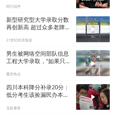
阿兰回声
新型研究型大学录取分数
再创新高 超过众多老牌
985名校 下一步赶超清
21世纪经济报道
华、北大？
男生被网络空间部队信息
工程大学录取，“如果只是
为了个人的利益那么不建
重庆热点
议报考军校”
四川本科降分补录20分：
低分考生该捡漏民办本科
还是选专科？
无处遁形