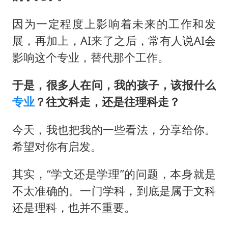
以军士兵把枪口对准中国记者
上门女婿出轨女邻居多年被判重婚罪
因为一定程度上影响着未来的工作和发
展，再加上，AI来了之后，常有人说AI会
央视新主播李秋莹母校发文祝贺
影响这个专业，替代那个工作。
暑期研学游升温 在旅途中增长知识
白海豚对华东华北影响会大于巴威
于是，很多人在问，我的孩子，该报什么
总书记点赞的非遗苗绣焕发新生机
专业
？往文科走，还是往理科走？
今天，我也把我的一些看法，分享给你。
希望对你有启发。
其实，“学文还是学理”的问题，本身就是
不太准确的。一门学科，到底是属于文科
还是理科，也并不重要。