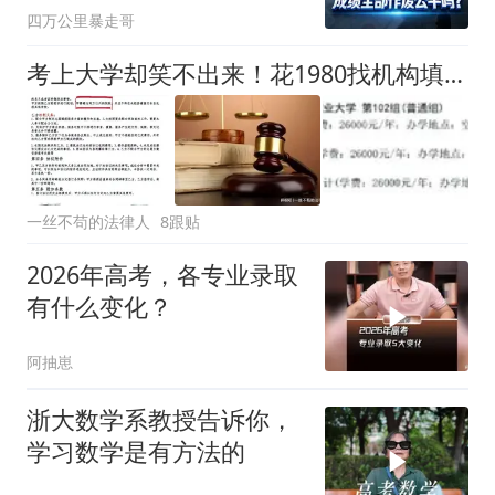
四万公里暴走哥
考上大学却笑不出来！花1980找机构填志愿，26000学费被标成5000，考生滑档后又被“坑”进高额学费，机构：我们标错了
一丝不苟的法律人
8跟贴
2026年高考，各专业录取
有什么变化？
阿抽崽
浙大数学系教授告诉你，
学习数学是有方法的