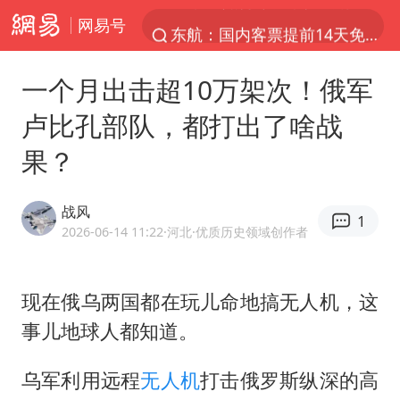
网易号
东航：国内客票提前14天免费退改
台风白海豚中心风力增强
一个月出击超10万架次！俄军
向鹏0-3不敌张本智和
卢比孔部队，都打出了啥战
百花奖开幕式
果？
四川宜宾高县4.9级地震致1死
广东雷州通报特教老师招聘违规事件
战风
1
“新疆阿勒泰八月能滑雪”不实
2026-06-14 11:22
·河北
·优质历史领域创作者
刘国正说向鹏打得很窝囊
我国外贸延续良好增长态势
现在俄乌两国都在玩儿命地搞无人机，这
事儿地球人都知道。
陈幸同晋级WTT横滨冠军赛8强
国防部：中国军队坚决反制任何闹海挑衅图谋
乌军利用远程
无人机
打击俄罗斯纵深的高