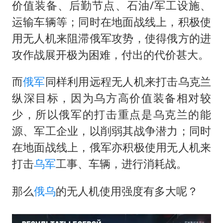
宇树科技中一签需缴款7.54万元
价值装备、后勤节点、石油/军工设施、
两名乘客在飞机上因调节座椅起冲突
运输车辆等；同时在地面战线上，积极使
用无人机来阻滞俄军攻势，使得俄方的进
女儿为争财产堵门阻挠父亲出殡
攻作战展开极为困难，付出的代价甚大。
今日立秋你咬秋了吗
“今天得有40℃了吧 为啥还不预警”
而
俄军
同样利用远程无人机来打击乌克兰
夯实基础开新局
纵深目标，因为乌方高价值装备相对较
少，所以俄军的打击重点是乌克兰的能
源、军工企业，以削弱其战争潜力；同时
在地面战线上，俄军亦积极使用无人机来
打击
乌军
工事、车辆，进行消耗战。
那么
俄乌
的无人机使用强度有多大呢？