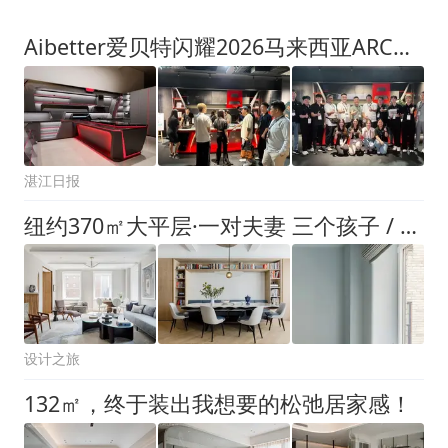
Aibetter爱贝特闪耀2026马来西亚ARCHIDEX展！
湛江日报
纽约370㎡大平层·一对夫妻 三个孩子 / Michael K Chen
设计之旅
132㎡，终于装出我想要的松弛居家感！