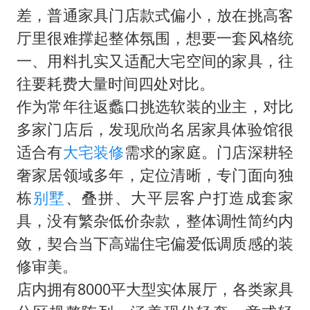
“银行午休1.5小时”留个窗口行不行
差，普通家具门店款式偏小，放在挑高客
如何把百年大党建设得更加坚强有力
厅里很难撑起整体氛围，想要一套风格统
曝张一鸣下死命令：不依赖AI蒸馏技术
一、用料扎实又适配大宅空间的家具，往
余承东口误将24999元电脑报成2499
往要耗费大量时间四处对比。
作为常年往返蠡口挑选软装的业主，对比
你常吃的兰州拉面要改名了
多家门店后，发现欣尚名居家具体验馆很
李嫣近照曝光
适合有
大宅
装修
需求的家庭。门店深耕轻
总书记关心百姓身边这些民生大事
奢家居领域多年，定位清晰，专门面向独
栋
别墅
、叠拼、大平层客户打造成套家
具，没有繁杂低价杂款，整体调性简约内
敛，契合当下高端住宅偏爱低调质感的装
修审美。
店内拥有8000平大型实体展厅，各类家具