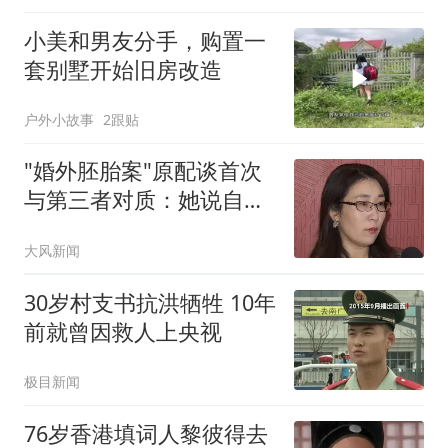
小美和男友分手，购置一
套别墅开始旧房改造
户外小故事
2跟贴
"婚外胚胎案"原配谈首次
与第三者对质：她说自己
没错
大风新闻
30岁村支书抗洪牺牲 10年
前就曾因救人上央视
极目新闻
76岁香港填词人黎彼得去