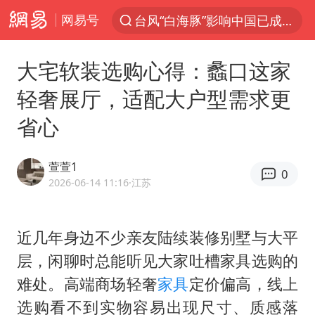
网易号
探寻“技能+”促就业创业新路
维持强台风级！白海豚直奔华东沿海
大宅软装选购心得：蠡口这家
印度暴发金迪普拉病毒
轻奢展厅，适配大户型需求更
41岁女子为鼓励女儿考上985研究生
省心
24小时不关空调 电费反而更低？
美国退回1000亿美元关税
萱萱1
0
“事业单位招聘不是人情买卖”
2026-06-14 11:16
·江苏
小伙靠AI减肥 45天瘦40斤进了ICU
李亚鹏向地铁吐血女孩捐99999元
近几年身边不少亲友陆续装修别墅与大平
层，闲聊时总能听见大家吐槽家具选购的
新华社权威快报|我国编制完成新版全月地质图
难处。高端商场轻奢
家具
定价偏高，线上
80后女柜员逆袭成4200亿银行副行长
选购看不到实物容易出现尺寸、质感落