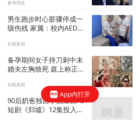
参考消息
男生跑步时心脏骤停成一
级伤残 家属：校内AED未
启用
封面新闻
备孕期间女子持刀刺中未
婚夫左胸致死 庭上称正当
防卫
封面新闻
App内打开
90后奶爸独自手搓爆款AI
短剧《归墟》12集投入近
20万
封面新闻