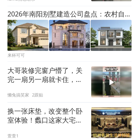
2026年南阳别墅建造公司盘点：农村自建房服务模式与工艺对比
来杯可可
大哥装修完窗户懵了，关
完一扇另一扇就卡住，装
修烦恼非常真实！
懒兔搞笑家
2跟贴
换一张床垫，改变整个卧
室体验！蠡口这家大宅家
具店太懂高端睡眠
萱萱1