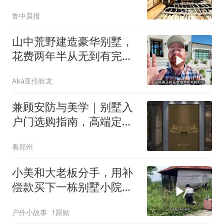
案解析
鲁中晨报
山中荒野建造豪华别墅，
花费两年半从无到有完成
建造！
Aka亚伦狄龙
兼顾安防与美学｜别墅入
户门选购指南，高端定制
大门品牌汇总
看郑州
小美和大老板分手，用补
偿款买下一栋别墅小院，
开始改造
户外小故事
1跟贴