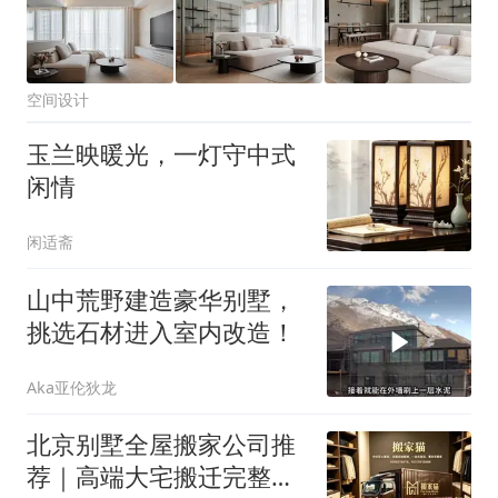
空间设计
玉兰映暖光，一灯守中式
闲情
闲适斋
山中荒野建造豪华别墅，
挑选石材进入室内改造！
Aka亚伦狄龙
北京别墅全屋搬家公司推
荐｜高端大宅搬迁完整方