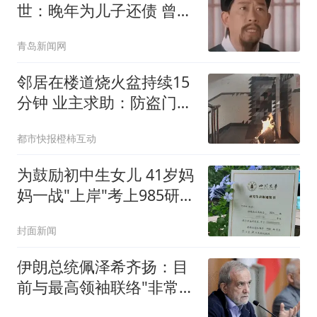
世：晚年为儿子还债 曾想
征婚
青岛新闻网
邻居在楼道烧火盆持续15
分钟 业主求助：防盗门都
烫手
都市快报橙柿互动
为鼓励初中生女儿 41岁妈
妈一战"上岸"考上985研究
生
封面新闻
伊朗总统佩泽希齐扬：目
前与最高领袖联络"非常困
难"