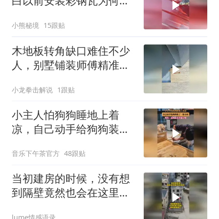
白以前安装彩钢瓦为何老
是被罚款啦！
小熊秘境
15跟贴
木地板转角缺口难住不少
人，别墅铺装师傅精准铺
贴太惊艳
小龙拳击解说
1跟贴
小主人怕狗狗睡地上着
凉，自己动手给狗狗装了
一张小床
音乐下午茶官方
48跟贴
当初建房的时候，没有想
到隔壁竟然也会在这里也
修房，
lume情感语录