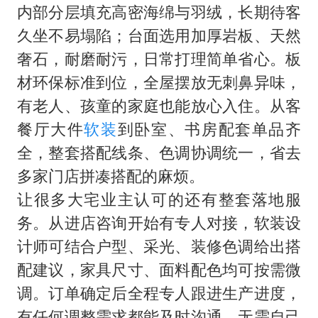
内部分层填充高密海绵与羽绒，长期待客
久坐不易塌陷；台面选用加厚岩板、天然
奢石，耐磨耐污，日常打理简单省心。板
材环保标准到位，全屋摆放无刺鼻异味，
有老人、孩童的家庭也能放心入住。从客
餐厅大件
软装
到卧室、书房配套单品齐
全，整套搭配线条、色调协调统一，省去
多家门店拼凑搭配的麻烦。
让很多大宅业主认可的还有整套落地服
务。从进店咨询开始有专人对接，软装设
计师可结合户型、采光、装修色调给出搭
配建议，家具尺寸、面料配色均可按需微
调。订单确定后全程专人跟进生产进度，
有任何调整需求都能及时沟通，无需自己