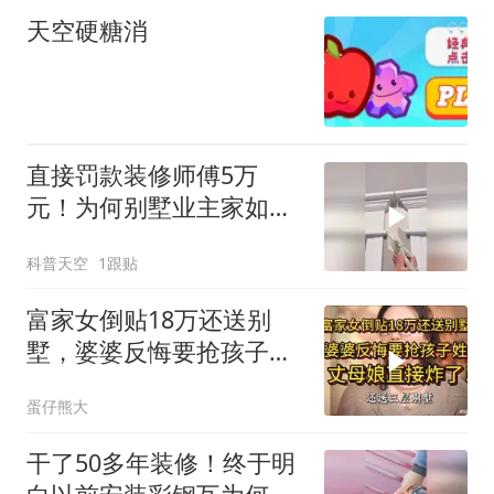
天空硬糖消
直接罚款装修师傅5万
元！为何别墅业主家如此
生气？到底错在哪？
科普天空
1跟贴
富家女倒贴18万还送别
墅，婆婆反悔要抢孩子
姓，丈母娘直接炸了！
蛋仔熊大
干了50多年装修！终于明