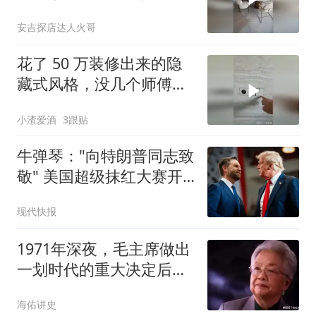
了，#家装#
安吉探店达人火哥
花了 50 万装修出来的隐
藏式风格，没几个师傅能
做到吧？
小渣爱酒
3跟贴
牛弹琴："向特朗普同志致
敬" 美国超级抹红大赛开
始了
现代快报
1971年深夜，毛主席做出
一划时代的重大决定后，
催促道：快打电话
海佑讲史