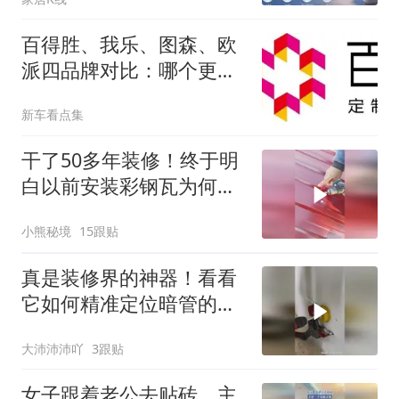
桶洁净标准
百得胜、我乐、图森、欧
派四品牌对比：哪个更符
合有孩家庭的呼吸安全
新车看点集
干了50多年装修！终于明
白以前安装彩钢瓦为何老
是被罚款啦！
小熊秘境
15跟贴
真是装修界的神器！看看
它如何精准定位暗管的准
确位置？
大沛沛沛吖
3跟贴
女子跟着老公去贴砖，主