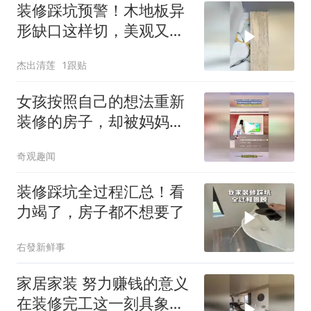
装修踩坑预警！木地板异
形缺口这样切，美观又省
料
杰出清莲
1跟贴
女孩按照自己的想法重新
装修的房子，却被妈妈疯
狂吐槽装修风格！
奇观趣闻
装修踩坑全过程汇总！看
力竭了，房子都不想要了
右發新鲜事
家居家装 努力赚钱的意义
在装修完工这一刻具象化