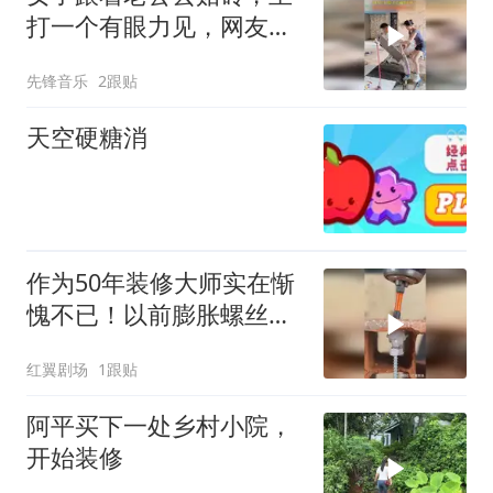
打一个有眼力见，网友：
好险，差点就帮上忙了
先锋音乐
2跟贴
天空硬糖消
作为50年装修大师实在惭
愧不已！以前膨胀螺丝的
方法都用反啦！
红翼剧场
1跟贴
阿平买下一处乡村小院，
开始装修