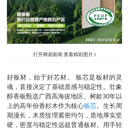
打开网易新闻 查看精彩图片
好板材，始于好芯材。 板芯是板材的灵
魂，直接决定了基础质感与稳定性。壮象
醇香板甄选广西高海拔地区、树龄30年以
上的高年份香杉木作为核心
板芯
。生长周
期漫长，木质纹理紧密均匀，质地厚实坚
硬，密度与稳定性远超普通板材。用手轻