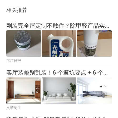
相关推荐
刚装完全屋定制不敢住？除甲醛产品实测排名，搞定板材深层甲醛不反弹
湛江日报
客厅装修别乱装！6 个避坑要点 + 6 个显大秘诀，装完通透又敞亮
文若蜀生