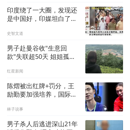
印度绕了一大圈，发现还
是中国好，印媒坦白了：
希望体谅印度的苦
史智文道
男子赴曼谷收"生意回
款"失联超50天 姐姐孤身
赴泰寻弟
红星新闻
陈熠被出红牌+罚分，王
励勤要加强培养，国际赛
场不会惯着任何人
林子说事
男子杀人后逃进深山21年