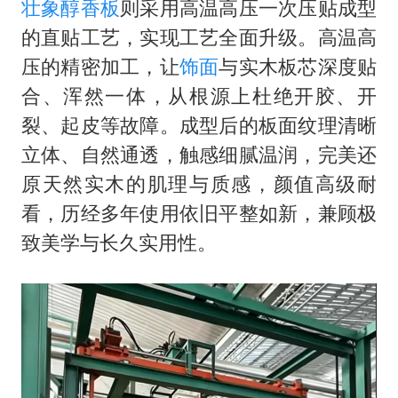
壮象醇香板
则采用高温高压一次压贴成型
的直贴工艺，实现工艺全面升级。高温高
压的精密加工，让
饰面
与实木板芯深度贴
合、浑然一体，从根源上杜绝开胶、开
裂、起皮等故障。成型后的板面纹理清晰
立体、自然通透，触感细腻温润，完美还
原天然实木的肌理与质感，颜值高级耐
看，历经多年使用依旧平整如新，兼顾极
致美学与长久实用性。