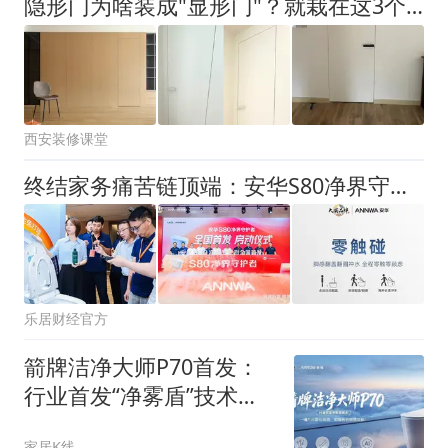
隐形门为啥装成"显形门"？就栽在这3个细节上
西安装修课堂
终结家务痛苦链顶端：安华S80净界守护者以“5重泡沫洗”让马桶从此免刷洗
乐居财经官方
箭牌洁净大师P70首发：
行业首发“净雾盾”技术，
全舱五面除菌重新定义马
家居K线