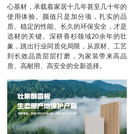
粉笔发布“自曝式”公开信
心基材，承载着家居十几年甚至几十年的
现代版摸金校尉落网查获400多枚古币
使用体验。颜值只是加分项，扎实的品
哈尔滨暴雨饭店门挡积水
质、稳定的性能、长久的环保安全，才是
服务实体经济 财政金融打出组合拳
选材的关键。深耕香杉领域20余年的壮
象，跳出行业同质化局限，从原材、工艺
男子结婚8年发现3个女儿均非亲生
到长效品质层层打磨，为家装带来高品
奋进开新局 实干挑大梁
质、高耐用、高安全的全新选择。