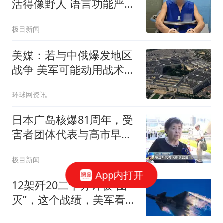
活得像野人 语言功能严重
退化
极目新闻
美媒：若与中俄爆发地区
战争 美军可能动用战术核
武器
环球网资讯
日本广岛核爆81周年，受
害者团体代表与高市早苗
会面，称决不容许修改“无
极目新闻
核三原则”
App内打开
12架歼20二十分钟被“团
灭”，这个战绩，美军看后
却高兴不起来！