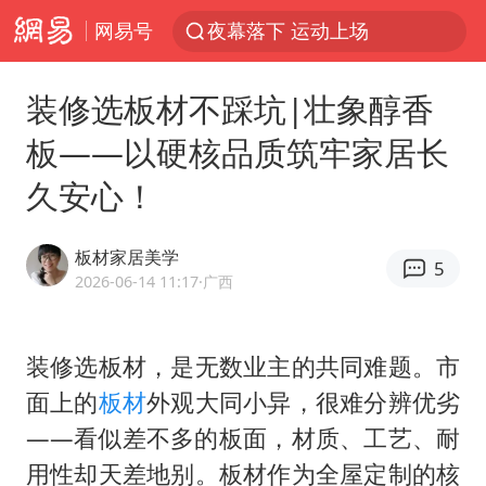
网易号
1岁宝宝碰坏纸巾盒 宝妈被索赔924元
台风白海豚环流面积近似13个浙江
装修选板材不踩坑|壮象醇香
Meta被判支付5.67亿美元
板——以硬核品质筑牢家居长
台风白海豚逼近 暴雨大暴雨来袭
久安心！
47岁妈妈突然产女 26岁女儿：很震惊
OpenAI为免费用户升级GPT-5.6 Luna
板材家居美学
5
日本广岛民众举行游行反对政府行径
2026-06-14 11:17
·广西
实探山东最热的“中国蔬菜之乡”
女子开一天一夜空调后二氧化碳中毒
装修选板材，是无数业主的共同难题。市
面上的
板材
外观大同小异，很难分辨优劣
台风白海豚最新路径研判来了
——看似差不多的板面，材质、工艺、耐
船舶避风项目停工 多地全力防台风
用性却天差地别。板材作为全屋定制的核