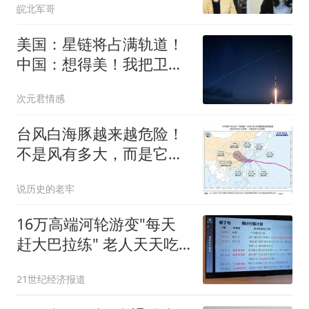
皖北军哥
美国：星链将占满轨道！
中国：想得美！我把卫星
当扑克往天上甩！
次元君情感
台风白海豚越来越危险！
不是风有多大，而是它登
陆后可能赖着不走
说历史的老牢
16万高端河轮游变"每天
赶大巴拉练" 老人天天吃
保心丸
21世纪经济报道