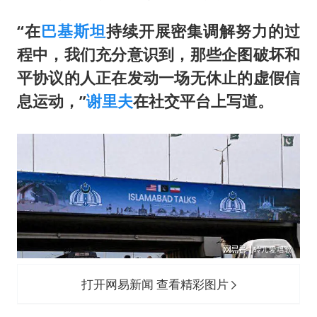
宇树王兴兴被问了360多个问题
79岁老人被城管撞倒后离世案一审开庭
“在
巴基斯坦
持续开展密集调解努力的过
程中，我们充分意识到，那些企图破坏和
2名小孩玩手机低头幅度近乎折叠
平协议的人正在发动一场无休止的虚假信
四川宜宾地震网友称睡觉被摇醒
息运动，”
谢里夫
在社交平台上写道。
夯实基础开新局
打开网易新闻 查看精彩图片