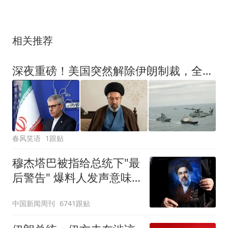
相关推荐
深夜重磅！美国突然解除伊朗制裁，全球市场瞬间“炸了”
春风笑语
1跟贴
穆杰塔巴被指给总统下"最
后警告" 爆料人发声意味
深长
中国新闻周刊
6741跟贴