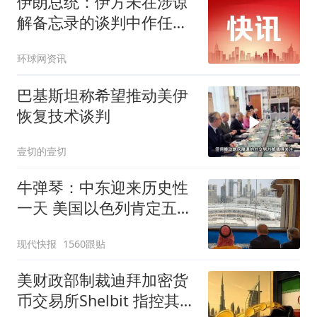
伊朗总统：伊方未在涉谅
解备忘录的谈判中作任何
让步
环球网资讯
巴基斯坦称希望推动美伊
恢复技术谈判
壹切的壹切
牛弹琴：中东迎来历史性
一天 美国以色列肯定五味
杂陈
现代快报
1560跟贴
美财政部制裁迪拜加密货
币交易所Shelbit 指控其协