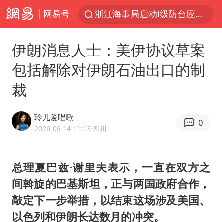
网易号
浙江海事局启动Ⅰ级防台应急响应
泰国初中生饮弹自尽前开了26枪
伊朗消息人士：美伊协议草案
云南一地村民过火把节意外灼伤16人
包括解除对伊朗石油出口的制
预计“白海豚”明晚将在浙江舟山到福建福鼎一带沿海登陆
裁
用AI造出新病毒意味着什么
美股创4月份以来最大单周涨幅
玲儿爱唱歌
0
王虹邓煜的同学获统计学界诺贝尔奖
2026-06-14 11:13
·四川
台州《告全体市民书》：非必要不外出
泰国校园枪击事件已致8死30余伤
总理夏巴兹·谢里夫表示，一直在双方之
间斡旋的巴基斯坦，正与两国政府合作，
光伏八巨头签署“不低于成本价”倡议
敲定下一步举措，以结束这场涉及美国、
胡彦斌获《歌手2026》歌王
以色列和伊朗长达数月的冲突。