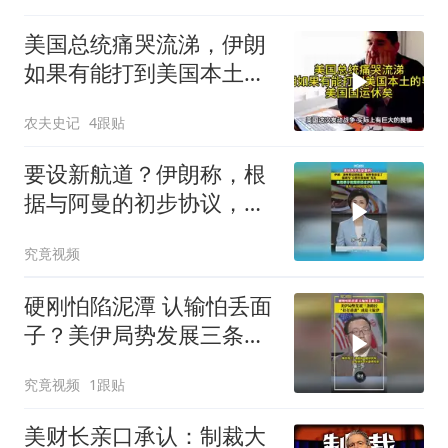
美国总统痛哭流涕，伊朗
如果有能打到美国本土导
弹，美国国运休矣
农夫史记
4跟贴
要设新航道？伊朗称，根
据与阿曼的初步协议，海
峡现有两条航道将关闭
究竟视频
硬刚怕陷泥潭 认输怕丢面
子？美伊局势发展三条路
径，“打打谈谈”或是主旋
究竟视频
1跟贴
律
美财长亲口承认：制裁大