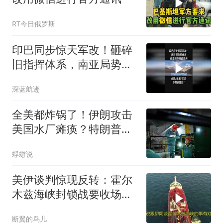
RT今日俄罗斯
印巴同步惊天军改！砸碎
旧指挥体系，南亚局势彻
底变天1
深蓝航迹
全美都炸锅了！伊朗攻击
美国水厂瘫痪？特朗普却
忙着甩锅民主党！
蜉蝣说
美伊谈判惊现反转：霍尔
木兹海峡封锁战要收场，
油价要变天？
断翼的鸟儿