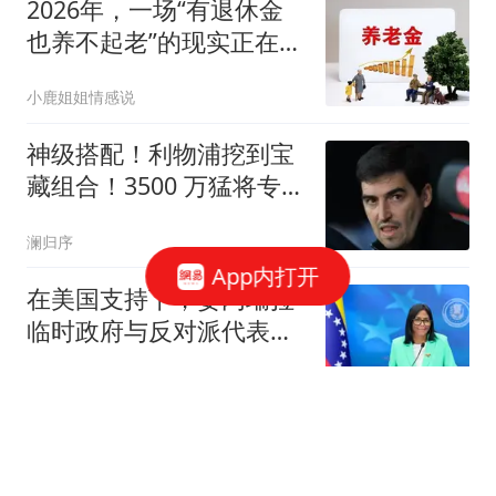
2026年，一场“有退休金
也养不起老”的现实正在千
万家庭上演！
小鹿姐姐情感说
神级搭配！利物浦挖到宝
藏组合！3500 万猛将专为
天才新援护航
澜归序
App内打开
在美国支持下，委内瑞拉
临时政府与反对派代表之
间的谈判已启动
新时代精神
武汉东湖突发！多名游客
被困，紧急救援1小时后