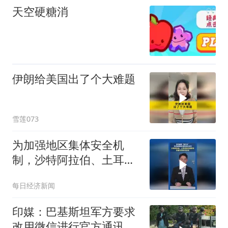
天空硬糖消
伊朗给美国出了个大难题
雪莲073
为加强地区集体安全机
制，沙特阿拉伯、土耳其
和巴基斯坦三国签署共同
每日经济新闻
防务协议
印媒：巴基斯坦军方要求
改用微信进行官方通讯