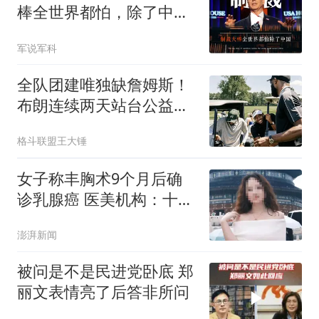
棒全世界都怕，除了中
国！
军说军科
全队团建唯独缺詹姆斯！
布朗连续两天站台公益，
76人磨合节奏拉满
格斗联盟王大锤
女子称丰胸术9个月后确
诊乳腺癌 医美机构：十分
冤枉
澎湃新闻
被问是不是民进党卧底 郑
丽文表情亮了后答非所问