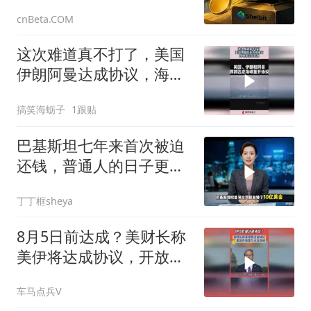
助伊朗军方洗钱
cnBeta.COM
这次难道真不打了，美国
伊朗阿曼达成协议，海峡
或完全开放！
搞笑海蛎子
1跟贴
巴基斯坦七年来首次被迫
还钱，普通人的日子更难
了
丁丁框sheya
8月5日前达成？美财长称
美伊将达成协议，开放海
峡
车马点兵V