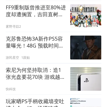
FF9重制版曾推进至80%进
度却遭搁置，吉田直树坦
言优先新作
雾野寻踪2
克苏鲁恐怖3A新作PS5容
量曝光！48G 预载时间定
了
游民星空
1跟贴
索尼为何坚持取消：造1
张光盘要花70块 游戏越贵
成本越高
快科技
玩家晒PS手柄收藏墙变吐