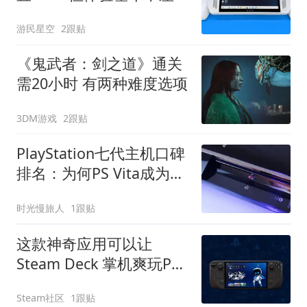
游民星空
2跟贴
《鬼武者：剑之道》通关
需20小时 有两种难度选项
3DM游戏
2跟贴
PlayStation七代主机口碑
排名：为何PS Vita成为最
大遗憾？
时光慢旅人
1跟贴
这款神奇应用可以让
Steam Deck 掌机爽玩PS5
云游戏！
Steam社区
1跟贴