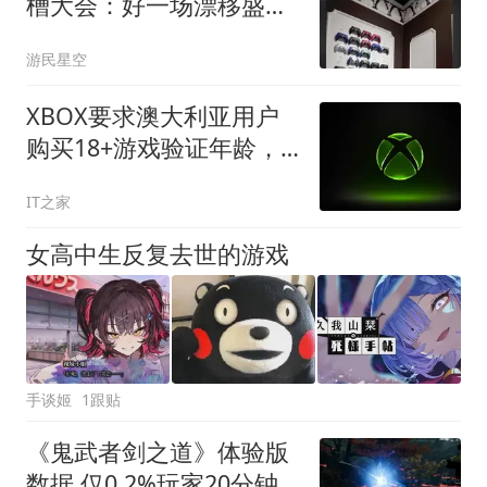
槽大会：好一场漂移盛
会！
游民星空
XBOX要求澳大利亚用户
购买18+游戏验证年龄，
已拥有游戏不受影响
IT之家
女高中生反复去世的游戏
手谈姬
1跟贴
《鬼武者剑之道》体验版
数据 仅0.2%玩家20分钟