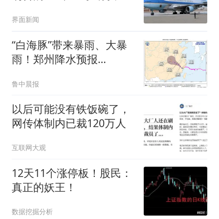
缺陷
界面新闻
“白海豚”带来暴雨、大暴
雨！郑州降水预报
图“红”了，未来3天局地累
鲁中晨报
计降水量500毫米，大风
达9级以上
以后可能没有铁饭碗了，
网传体制内已裁120万人
互联网大观
12天11个涨停板！股民：
真正的妖王！
数据挖掘分析