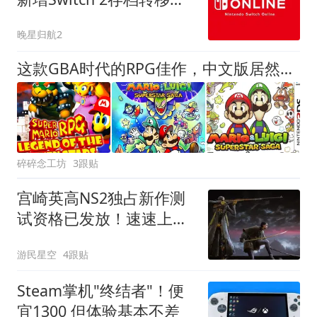
段，全程仅1小时
晚星归航2
这款GBA时代的RPG佳作，中文版居然被雪藏了十多年？
碎碎念工坊
3跟贴
宫崎英高NS2独占新作测
试资格已发放！速速上号
查看
游民星空
4跟贴
Steam掌机"终结者"！便
宜1300 但体验基本不差