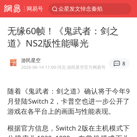
网易号
众星发文悼念秦焰
大连一起飞航班因乘客可乐爆瓶折返
无缘60帧！《鬼武者：剑之
SK海力士回应“或出售重庆工厂”传闻
道》NS2版性能曝光
白海豚突然大拐弯 走出罕见路线
独闯南太行失联女子遗体已找到
游民星空
8
辽宁28名务农人员中暑死亡？官方辟谣
2026-06-14 11:00
·河北
·游民星空官方网易号
钟睒睒：必须限制电商平台权力
随着《鬼武者：剑之道》确认将于今年9
今日103只涨停股5只跌停股
月登陆Switch 2，卡普空也进一步公开了
血指纹匹配成功，20年悬案告破！凶手被执行死刑
游戏在各平台上的画面与性能表现。
中央气象台继续发布暴雨橙警
“还不如不放假”
根据官方信息，Switch 2版在主机模式下