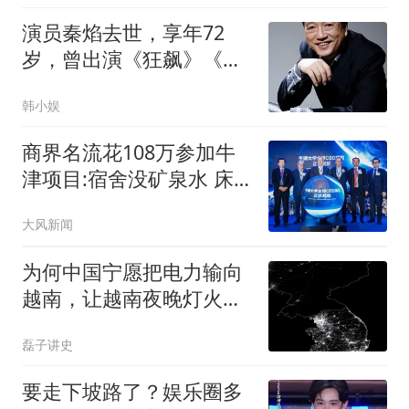
演员秦焰去世，享年72
岁，曾出演《狂飙》《庆
余年第二季》等多部剧集
韩小娱
商界名流花108万参加牛
津项目:宿舍没矿泉水 床
咯吱响
大风新闻
为何中国宁愿把电力输向
越南，让越南夜晚灯火辉
煌，却对朝鲜几乎绝不供
磊子讲史
电？这事看着奇怪，其实
道理很简单！
要走下坡路了？娱乐圈多