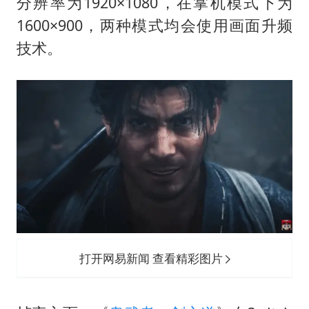
医疗垃圾做手机壳 这也是谋财害命
分辨率为1920×1080，在掌机模式下为
1600×900，两种模式均会使用画面升频
武契奇：欧洲已处于大战边缘
技术。
7月CPI同比上涨0.5% 经济内生增长动力持续增强
成都多趟列车临时停运
部分银行上调存款利率
下党之路
打开网易新闻 查看精彩图片