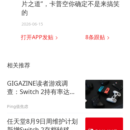
片之道”，卡普空你确定不是来搞笑
的
2026-06-15
打开APP发贴
8
条跟贴
相关推荐
GIGAZINE读者游戏调
查：Switch 2持有率达
25% PS5仅16%，71.4%
Ping值焦虑
是玩家
任天堂8月9日周维护计划
新增Switch 2存档转移时