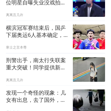
位明星自曝失业没戏拍，
有人已回老家摆摊
离离言几许
横滨冠军赛结束后，国乒
下届奥运6人基本确定，
男队悬念逐渐消失
寒士之言本尊
刑警出手，南太行失联案
重大突破！同学提供新线
索 百人搜救大转向
离离言几许
发现一个奇怪的现象：儿
女有出息，去了国外，等
于没有生；儿女去了大城