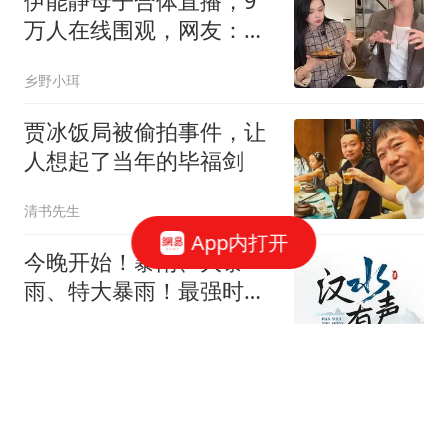
伊能静母子合体直播，9
万人在线围观，网友：恩
利还得多向妈学习
乡野小珥
贾冰饭局被偷拍事件，让
人想起了当年的毕福剑
清书先生
App内打开
今晚开始！暴雨、大暴
雨、特大暴雨！最强时段
在……
海阔山遥YAO
河南失联女孩亲哥曝猛
料！独闯南太行另有隐