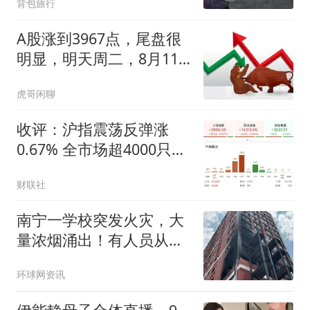
背包旅行
市，等于生了半个；留在
身边的，虽然穷一点，但
A股涨到3967点，尾盘很
起码有个依靠
明显，明天周二，8月11
日，很可能这样走了
虎哥闲聊
收评：沪指震荡反弹涨
0.67% 全市场超4000只个
股上涨
财联社
南宁一学校突发火灾，大
量浓烟涌出！有人员从楼
上坠下，已送医治疗；消
环球网资讯
防等部门到场处置