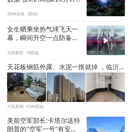
速通
3DM游戏
3跟贴
女生晒乘坐热气球飞天一
幕，瞬间升空一点防备都
没有
无限鹤壁
78跟贴
天花板钢筋外露、水泥一抠就掉 ，临沂一安置楼交房半年即被鉴定存安全隐患；楼体至今未加固，仍有居民常住
大风新闻
6589跟贴
美前空军部长:卡塔尔送特
朗普的"空军一号"有安全