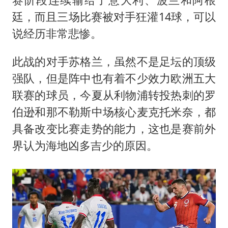
廷，而且三场比赛被对手狂灌14球，可以
说经历非常悲惨。
此战的对手苏格兰，虽然不是足坛的顶级
强队，但是阵中也有着不少效力欧洲五大
联赛的球员，今夏从利物浦转投热刺的
罗
伯逊
和那不勒斯中场核心麦克托米奈，都
具备改变比赛走势的能力，这也是赛前外
界认为海地凶多吉少的原因。