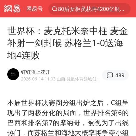
网易号
聚“绿”成势，结构转型活力足
金饰克价大幅跳涨
世界杯：麦克托米奈中柱 麦金
台风“白海豚”影响中国已成定局
补射一剑封喉 苏格兰1-0送海
浙江舟山21条水上客运航线停航
地4连败
郑国霖回应去景区上班被保安拦下
因凡蒂诺首次公开道歉
钉钉陌上花开
489
儿子举报父亲伪造证件为私生子落户
2026-06-14 11:03
·山西
·优质体育领域创作者
今年4位周星驰电影配角去世
律师称“梅姨”若满75岁或不适用死刑
本届世界杯决赛圈分组出炉之后，C组呈
现出了两极分化的局面，世界排名第6的
“梅姨”准确年龄仍未知
巴西和排名第7的摩纳哥，被视为了出线
南昌一规划馆现“阴间座椅”字样
热门，而苏格兰和海地大概率将争夺小组