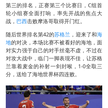
41岁女子为鼓励女儿考上985研究生
第三的排名，正赛第三个比赛日，C组首
上海一酒店房间爬满床虱 住客反被怼
轮小组赛全面打响，率先开战的焦点大
李嫣近照曝光
战，
巴西
击败摩洛哥取得开门红。
曝侯明昊违反交规被约谈
随后世界排名第42的
苏格兰
，迎来了和
海
“事业单位招聘不是人情买卖”
地
的对决，本场比赛不被看好的海地，面
李亚鹏向地铁吐血女孩捐99999元
对实力强于自己的对手丝毫不虚，不过在
中国经济展现强大韧性和活力
对攻大战中，临门一脚表现不佳，让苏格
兰靠着麦金的补射一剑封喉，1-0全取三
分，送给了海地世界杯四连败。