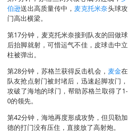
伯逊
送出高质量传中，
麦克托米奈
头球攻
门高出横梁。
第17分钟，麦克托米奈接到队友的回做球
后抬脚就射，可惜运气不佳，皮球击中立
柱被弹出。
第28分钟，苏格兰获得反击机会，
麦金
在
队友抢点射门被封堵后，迅速起脚攻门，
攻破了海地的球门，帮助苏格兰取得了1-
0的领先。
第42分钟，海地再度形成攻势，但贝勒加
德的打门没有压住，直接放了高射炮。