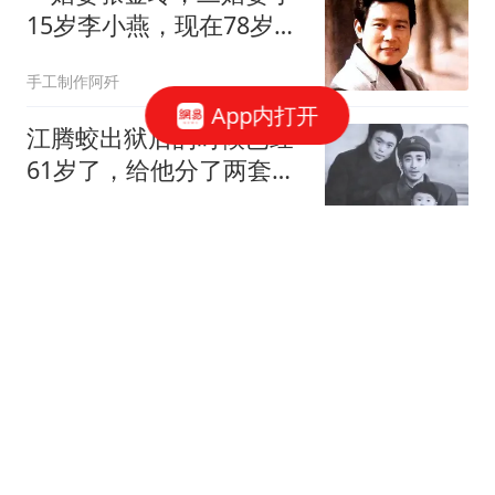
15岁李小燕，现在78岁婚
姻生活很幸福
手工制作阿歼
App内打开
江腾蛟出狱后的时候已经
61岁了，给他分了两套两
居室，还做出了4个安排
贱议你读史
隐忍147年！琉球老将高
呼自治，驱赶美军，点名
要求中国入局！
话史官1
美媒：若与中俄爆发地区
战争 美军可能动用战术核
武器