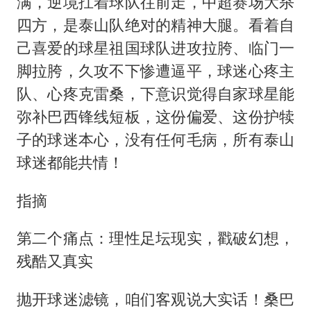
满，逆境扛着球队往前走，中超赛场大杀
四方，是泰山队绝对的精神大腿。看着自
己喜爱的球星祖国球队进攻拉胯、临门一
脚拉胯，久攻不下惨遭逼平，球迷心疼主
队、心疼克雷桑，下意识觉得自家球星能
弥补巴西锋线短板，这份偏爱、这份护犊
子的球迷本心，没有任何毛病，所有泰山
球迷都能共情！
指摘
第二个痛点：理性足坛现实，戳破幻想，
残酷又真实
抛开球迷滤镜，咱们客观说大实话！桑巴