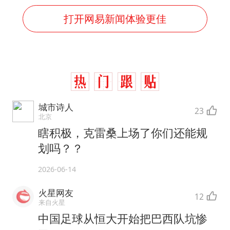
打开网易新闻体验更佳
城市诗人
23
北京
瞎积极，克雷桑上场了你们还能规
划吗？？
2026-06-14
火星网友
12
来自火星
中国足球从恒大开始把巴西队坑惨