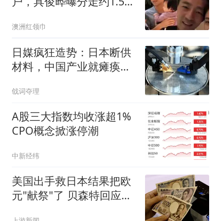
户，具俊晔曝分走约1.5
亿，S妈无份！汪小菲还
澳洲红领巾
多年房贷竟成局外人？
日媒疯狂造势：日本断供
材料，中国产业就瘫痪？
真相没那么简单
戗词夺理
A股三大指数均收涨超1%
CPO概念掀涨停潮
中新经纬
美国出手救日本结果把欧
元"献祭"了 贝森特回应质
疑
上游新闻