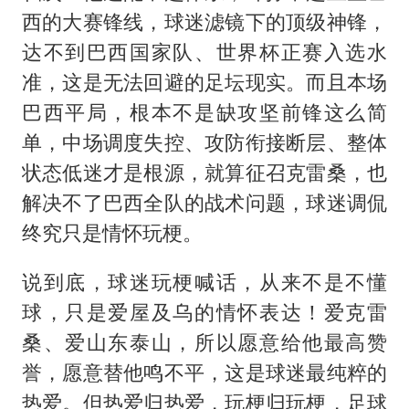
西的大赛锋线，球迷滤镜下的顶级神锋，
达不到巴西国家队、世界杯正赛入选水
准，这是无法回避的足坛现实。而且本场
巴西平局，根本不是缺攻坚前锋这么简
单，中场调度失控、攻防衔接断层、整体
状态低迷才是根源，就算征召克雷桑，也
解决不了巴西全队的战术问题，球迷调侃
终究只是情怀玩梗。
说到底，球迷玩梗喊话，从来不是不懂
球，只是爱屋及乌的情怀表达！爱克雷
桑、爱山东泰山，所以愿意给他最高赞
誉，愿意替他鸣不平，这是球迷最纯粹的
热爱。但热爱归热爱，玩梗归玩梗，足球