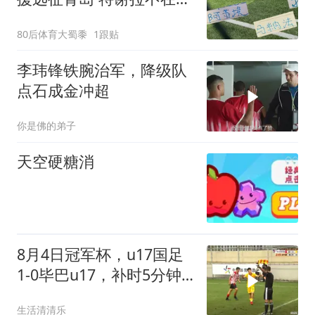
米内罗是首发还是替补
80后体育大蜀黍
1跟贴
李玮锋铁腕治军，降级队
点石成金冲超
你是佛的弟子
天空硬糖消
8月4日冠军杯，u17国足
1-0毕巴u17，补时5分钟
最意外的一幕出现了
生活清清乐