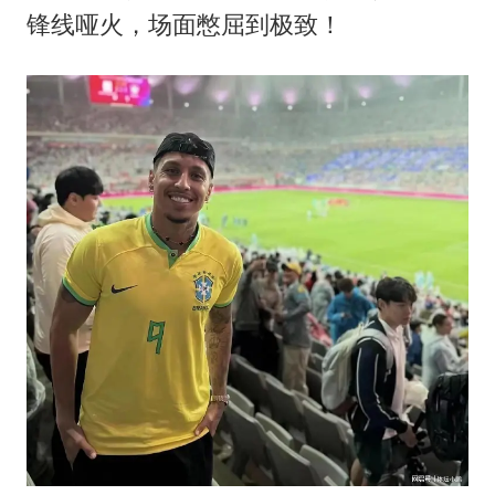
国防部回应日本试射“战斧”导弹
锋线哑火，场面憋屈到极致！
曝美拒绝乌增购“爱国者”导弹请求
改名后的“青海拉面”店
中国女篮热身赛7日将战尼日利亚
台风灿鸿未来对中国无影响
东方之约 相约未来