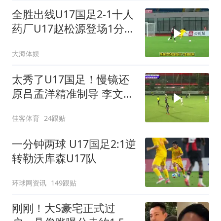
全胜出线U17国足2-1十人
药厂U17赵松源登场1分钟
传射
大海体娱
太秀了U17国足！慢镜还
原吕孟洋精准制导 李文博
倒车转身爆射
佳客体育
24跟贴
一分钟两球 U17国足2:1逆
转勒沃库森U17队
环球网资讯
149跟贴
刚刚！大S豪宅正式过