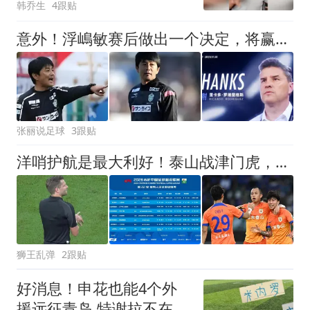
韩乔生
4跟贴
意外！浮嶋敏赛后做出一个决定，将赢球功劳都归功到U17国脚身上
张丽说足球
3跟贴
洋哨护航是最大利好！泰山战津门虎，死守必败，防反才是取胜密钥
狮王乱弹
2跟贴
好消息！申花也能4个外
援远征青岛 特谢拉不在