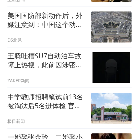
美国国防部新动作后，外
媒注意到：中国这个动作
不寻常不简单
DS北风
王腾吐槽SU7自动泊车故
障上热搜，此前因涉密被
小米辞退
ZAKER新闻
中学教师招聘笔试前13名
被淘汰后5名进体检 官方
通报
极目新闻
一婚娶张金玲，二婚娶小