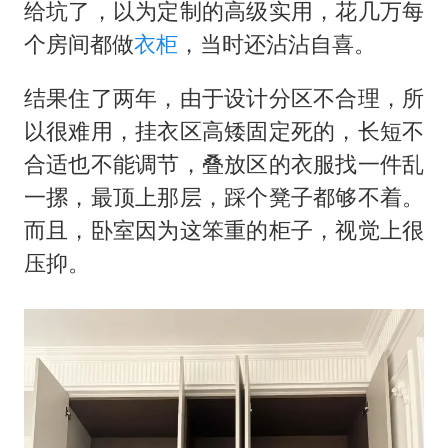
几元成本的AI广告导致千万市值蒸发
给坑了，以为定制的高级实用，花几万每
个房间都做
衣柜
，当时还沾沾自喜。
唐田赛前发布会上引用《孙子兵法》
台当局重金为“台独”织“皇帝新衣”
结果住了两年，由于设计分区不合理，所
郑丽文：台湾从来没有“独立”过
以很难用，挂衣区高矮固定死的，长短不
商场现钱学森巨幅海报 负责人回应
合适也不能调节，叠放区的衣服找一件乱
一摞，最顶上那层，踩个凳子都够不着。
老挝国会主席赛宋蓬逝世
而且，卧室因为这笨重的柜子，视觉上很
乐享全民健身 共筑健康中国
压抑。