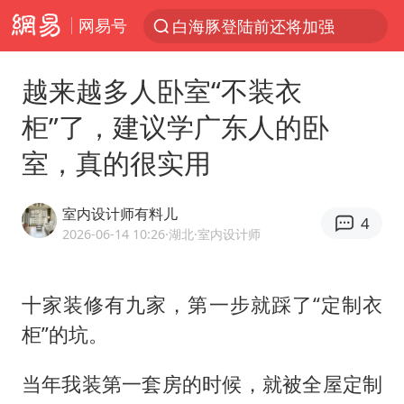
网易号
光影经济撬动暑期消费新蓝海
河南重大刑案嫌犯夏某钢落网
越来越多人卧室“不装衣
国乒女单三将晋级四强
柜”了，建议学广东人的卧
选专业别因“热门”窄化“热爱”
室，真的很实用
三警齐发！多地10级以上雷暴大风
情侣平潭拍日出坠崖1死1伤
室内设计师有料儿
4
2026-06-14 10:26
·湖北
·室内设计师
日本发布排名：“中国第一，美日德韩英法居后”
茅台部分直营店飞天茅台提价
十家装修有九家，第一步就踩了“定制衣
白海豚将正面袭击贯穿浙江
柜”的坑。
宇树王兴兴被问了360多个问题
上四休三，但降薪1000元，你接受吗？
当年我装第一套房的时候，就被全屋定制