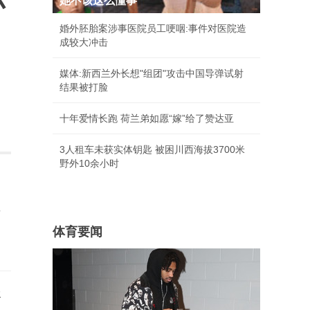
小
她不该这么懂事
婚外胚胎案涉事医院员工哽咽:事件对医院造
成较大冲击
媒体:新西兰外长想"组团"攻击中国导弹试射
结果被打脸
十年爱情长跑 荷兰弟如愿“嫁”给了赞达亚
3人租车未获实体钥匙 被困川西海拔3700米
野外10余小时
谋
体育要闻
眼