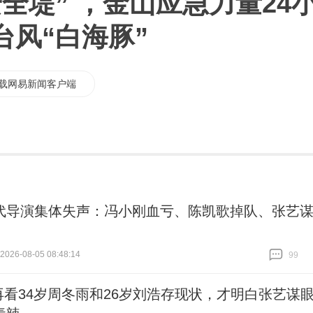
全堤” ，金山应急力量24
台风“白海豚”
载网易新闻客户端
代导演集体失声：冯小刚血亏、陈凯歌掉队、张艺
26-08-05 08:48:14
99
跟贴
99
再看34岁周冬雨和26岁刘浩存现状，才明白张艺谋