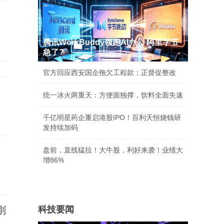
腾讯WorkBuddy领跑AI办公 阿里字节
急了?
官方回应西安国企拖欠工程款：正督促整改
统一冰火两重天：方便面独撑，饮料全面失速
千亿明星药企重启港股IPO！百利天恒烧钱研
发持续加码
盘前，直线猛拉！大牛股，利好来袭！业绩大
增86%
刚
科技要闻