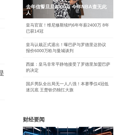
去年信誓旦旦3000万 今年NBA查无此
人
皇马官宣！维尼修斯续约6年年薪2400万 8年
已获14冠
皇马认栽正式退出！曝巴萨与罗德里达协议
报价6000万欧与曼城谈判
西媒：皇马非常平静地接受了罗德里加盟巴萨
的决定
是
国乒男队全出局无一人八强！本赛季仅4冠低
迷沉底 王楚钦仍独扛大旗
财经要闻