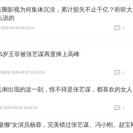
京圈影视为何集体沉没，累计损失不止千亿？听听大
么说的
2026-08-04 03:34:14
0
跟贴
0
56岁王菲被张艺谋再度捧上高峰
场 2026-08-07 03:41:53
0
跟贴
0
巩俐出现的这一刻，怪不得是张艺谋，都喜欢的女人
026-08-05 14:42:24
1
跟贴
1
“最懒”女演员杨蓉，完美错过张艺谋、冯小刚、赵宝