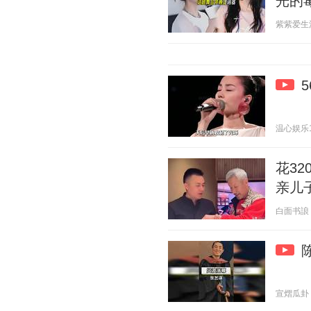
光的
紫紫爱生活 2
温心娱乐1 2
花3
亲儿
白面书誏 20
宣熠瓜卦 20