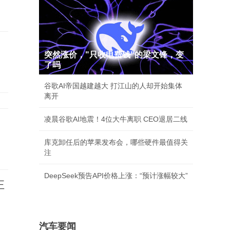
突然涨价，"只收电费钱"的梁文锋，变
了吗
谷歌AI帝国越建越大 打江山的人却开始集体
离开
凌晨谷歌AI地震！4位大牛离职 CEO退居二线
库克卸任后的苹果发布会，哪些硬件最值得关
注
DeepSeek预告API价格上涨：“预计涨幅较大”
正
汽车要闻