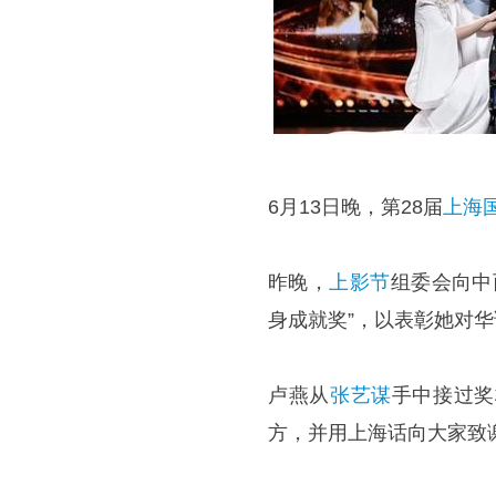
6月13日晚，第28届
上海
昨晚，
上影节
组委会向中
身成就奖”，以表彰她对
卢燕从
张艺谋
手中接过奖
方，并用上海话向大家致