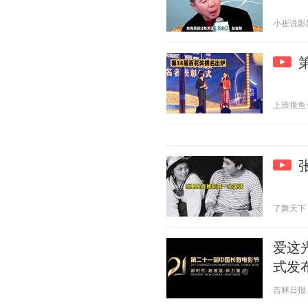
小崔说影娱 2
上班摸鱼一级
了舞天下 20
爱这
式发
吉林日报 20