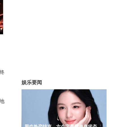
终
娱乐要闻
地
周也热恋结束，六个字暴露单身状态