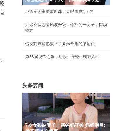
邀
小酒窝客串董璇新戏，直呼周也“小也”
直
大冰承认恋情风波升级，牵扯另一女子，惊动
警方
这次刘嘉玲也救不了原形毕露的梁朝伟
第33届视帝之争，胡歌、陈晓、靳东入围
头条要闻
7岁女孩站凳子上帮爸妈守摊 妈妈泪目: