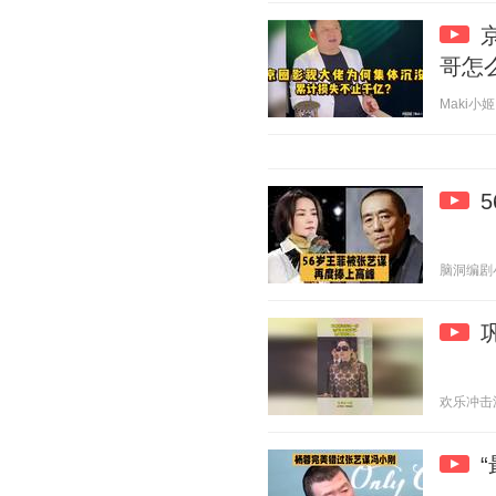
哥怎
Maki小姬 
脑洞编剧小剧
欢乐冲击波 2