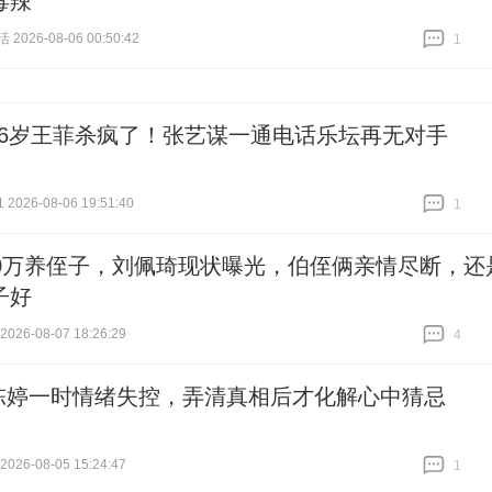
毒辣
026-08-06 00:50:42
1
跟贴
1
56岁王菲杀疯了！张艺谋一通电话乐坛再无对手
026-08-06 19:51:40
1
跟贴
1
20万养侄子，刘佩琦现状曝光，伯侄俩亲情尽断，还
子好
26-08-07 18:26:29
4
跟贴
4
陈婷一时情绪失控，弄清真相后才化解心中猜忌
26-08-05 15:24:47
1
跟贴
1