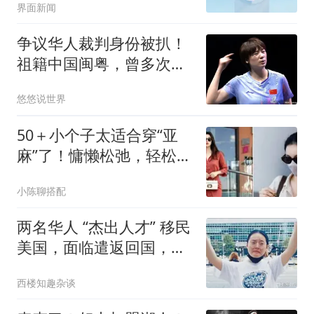
界面新闻
争议华人裁判身份被扒！
祖籍中国闽粤，曾多次做
出对国乒不利判罚
悠悠说世界
50＋小个子太适合穿“亚
麻”了！慵懒松弛，轻松拿
捏不费力时尚感
小陈聊搭配
两名华人 “杰出人才” 移民
美国，面临遣返回国，公
民身份被撤销
西楼知趣杂谈