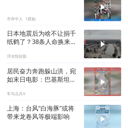
市井中人
1跟贴
日本地震后为啥不让捐千
纸鹤了？38条人命换来的
教训
浮光惊掠影
居民奋力奔跑躲山洪，宛
如末日电影：巴基斯坦旁
遮普省爆发山洪
车马点兵V
上海：台风“白海豚”或将
带来龙卷风等极端影响