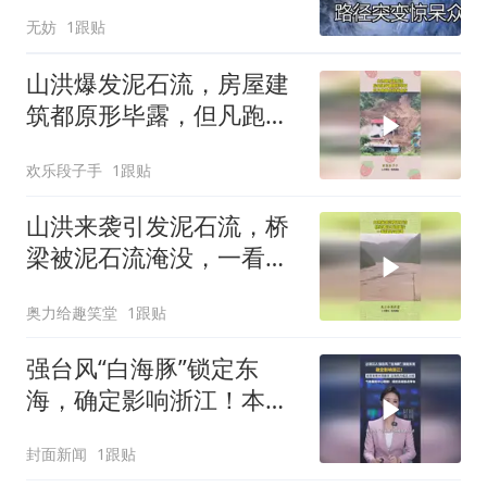
无妨
1跟贴
山洪爆发泥石流，房屋建
筑都原形毕露，但凡跑慢
点就领盒饭！
欢乐段子手
1跟贴
山洪来袭引发泥石流，桥
梁被泥石流淹没，一看就
是豆腐渣
奥力给趣笑堂
1跟贴
强台风“白海豚”锁定东
海，确定影响浙江！本周
末有大到暴雨，提醒：提
封面新闻
1跟贴
前适度囤点零食