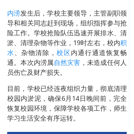
今日立秋你咬秋了吗
内涝
发生后，学校主要领导，主管副职领
欧阳娜娜窦靖童好搭
导和相关同志赶到现场，组织指挥参与抢
“今天得有40℃了吧 为啥还不预警”
险工作。学校抢险队伍迅速开展排水、清
淤、清理杂物等作业，19时左右，校内
积
立秋养生千万避开六大误区
水
、杂物清除，
校区
内通行通道恢复畅
河南：推进人事招录等领域问题整治
通。本次内涝属
自然灾害
，未造成任何人
夯实基础开新局
员伤亡及财产损失。
目前，学校已经连夜组织力量，彻底清理
校园内淤泥，确保6月14日晚间前，完全
恢复校园环境，保障学校各项工作，师生
学习生活安全有序运转。