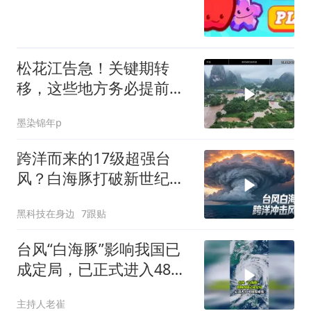
松花江告急！关键期转
移，这些地方务必提前行
动！
墨染锦年p
跨洋而来的17级超强台
风？白海豚打破新世纪纪
录
黑科技在身边
7跟贴
台风“白海豚”影响我国已
成定局，已正式进入48小
时台风警戒线
主持人老崔