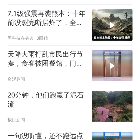
7.1级强震再袭熊本：十年
前没裂完断层炸了，全球
半导体供应链悬了
黑科技在身边
3跟贴
天降大雨打乱市民出行节
奏，食客被困餐馆，门口
积水已经堆积很深
奇观趣闻
20分钟，他们跑赢了泥石
流
极目新闻
一句没听懂，还不跑远点