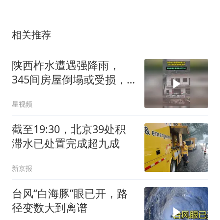
相关推荐
陕西柞水遭遇强降雨，
345间房屋倒塌或受损，
转移安置居民5603户
星视频
截至19:30，北京39处积
滞水已处置完成超九成
新京报
台风“白海豚”眼已开，路
径变数大到离谱