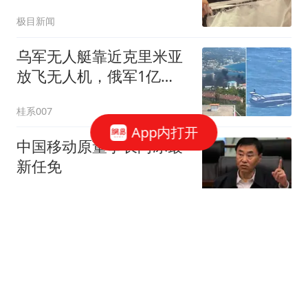
看到
极目新闻
乌军无人艇靠近克里米亚
放飞无人机，俄军1亿
元“铠甲”被炸
桂系007
App内打开
中国移动原董事长尚冰最
新任免
环球通信
男子将外卖员砍成植物人
获刑 被告家属:他炒股精
神异常
红星新闻