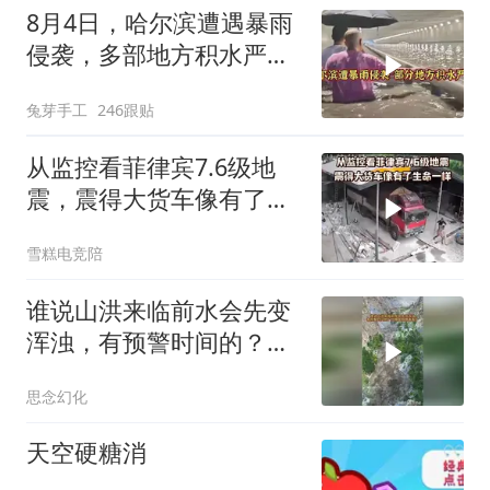
8月4日，哈尔滨遭遇暴雨
侵袭，多部地方积水严
重！
兔芽手工
246跟贴
从监控看菲律宾7.6级地
震，震得大货车像有了生
命一样
雪糕电竞陪
谁说山洪来临前水会先变
浑浊，有预警时间的？你
睁大眼睛看看！
思念幻化
天空硬糖消