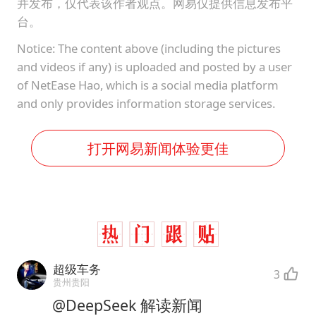
并发布，仅代表该作者观点。网易仅提供信息发布平
台。
Notice: The content above (including the pictures
and videos if any) is uploaded and posted by a user
of NetEase Hao, which is a social media platform
and only provides information storage services.
打开网易新闻体验更佳
超级车务
3
贵州贵阳
@DeepSeek 解读新闻