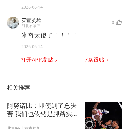
2026-06-14
灭宦英雄
0
河北石家庄
米奇太傻了！！！！
2026-06-14
打开APP发贴
7
条跟贴
相关推荐
阿努诺比：即使到了总决
赛 我们也依然是脚踏实地
一场一场地打
北青网-北京青年报