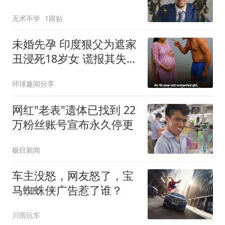
票，并列历史第二
无术不学
1跟贴
未婚先孕 印度狠父为遮家
丑浸死18岁女 谎报其失踪
被识破
环球趣闻分享
网红"老表"遗体已找到 22
万粉丝账号宣布永久停更
极目新闻
车主没怒，网友怒了，宝
马蜘蛛侠广告惹了谁？
川雨玩车