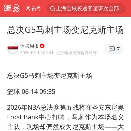
网易号
上海全域长途客运班次全部停运
今日15时起福州地铁高架区段停运
总决G5马刺主场变尼克斯主场
白海豚逼近浙闽沿海
1枚就能让航母瘫痪 轰-6J实力有多强
体坛周报
7
王艺迪2-4不敌张本美和止步4强
2026-06-14 09:41
·北京
·体坛周报官方账号
国足U17与阿森纳决赛取消 并列冠军
总决G5马刺主场变尼克斯主场
上门女婿出轨女邻居多年被判重婚罪
王传君 《披荆斩棘》
篮球 06-14 09:35
2025年小学教师减少13.19万
2026年NBA总决赛第五战将在
圣安东尼奥
王艺迪无缘横滨赛决赛
Frost Bank中心打响，马刺作为本场名义
泰国：高度重视中国游客旅游体验
主队，现场却俨然成为尼克斯主场——大