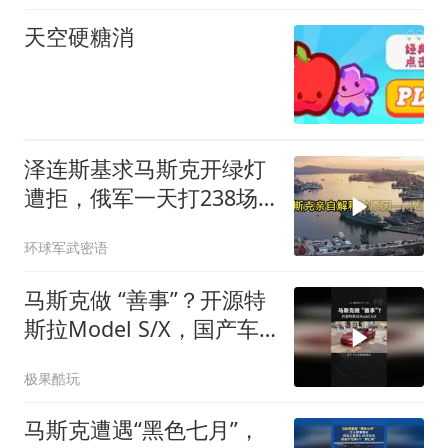
天空硬糖消
泽连斯基求马斯克开绿灯
遭拒，俄军一天打238场
战斗
环球军武密语
马斯克做 “善事”？开源特
斯拉Model S/X，国产车
又能抄了？
极果酷玩
马斯克遭遇“黑色七月”，