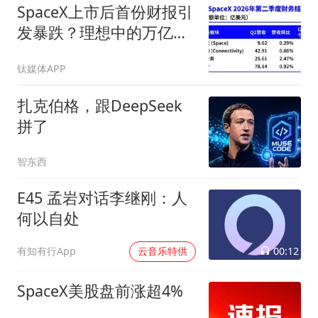
SpaceX上市后首份财报引
发暴跌？理想中的万亿营
收太空AI公司，正在靠地
钛媒体APP
面AI云挣钱
扎克伯格，跟DeepSeek
拼了
智东西
E45 孟岩对话李继刚：人
何以自处
00:12
有知有行App
云音乐特供
SpaceX美股盘前涨超4%