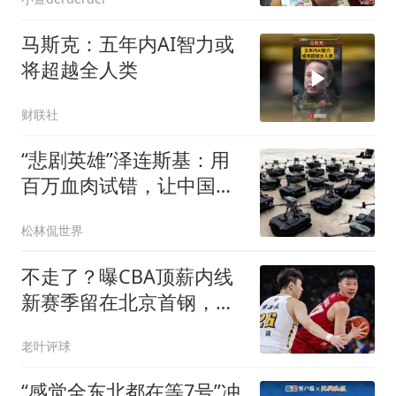
马斯克：五年内AI智力或
将超越全人类
财联社
“悲剧英雄”泽连斯基：用
百万血肉试错，让中国拿
到了新的入场券
松林侃世界
不走了？曝CBA顶薪内线
新赛季留在北京首钢，李
楠还会重用他吗？
老叶评球
“感觉全东北都在等7号”冲