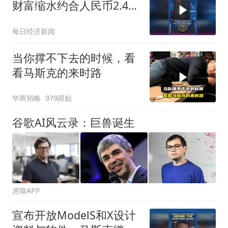
财富缩水约合人民币2.45
万亿元，相当于亏掉2个
每日经济新闻
黄仁勋
当你撑不下去的时候，看
看马斯克的来时路
华商韬略
979跟贴
谷歌AI风云录：巨兽诞生
虎嗅APP
宣布开放ModelS和X设计