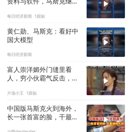
资料与软件，马斯克继
续“开源”
每日经济新闻
1跟贴
黄仁勋、马斯克：看好中
国大模型
每日经济新闻
富人崇洋媚外门缝里看
人，穷小伙霸气反击，看
着真解气
片场小王
1跟贴
中国版马斯克火到海外，
长一张首富的脸，干最接
地气的活！
小暨derderder