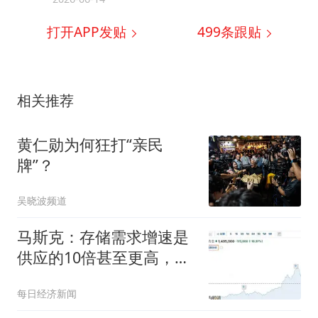
打开APP发贴
499
条跟贴
相关推荐
黄仁勋为何狂打“亲民
牌”？
吴晓波频道
马斯克：存储需求增速是
供应的10倍甚至更高，基
础经济学原理告诉我们，
每日经济新闻
价格该涨不该跌