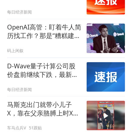
每日经济新闻
OpenAI高管：盯着牛人简
历找工作？那是“糟糕建
议”
码上闲叙
D-Wave量子计算公司股
价盘前继续下跌，最新跌
幅达10.6%
每日经济新闻
马斯克出门就带小儿子
X，靠在父亲胳膊上时X无
聊郁闷的小表情亮了
车马点兵V
51跟贴