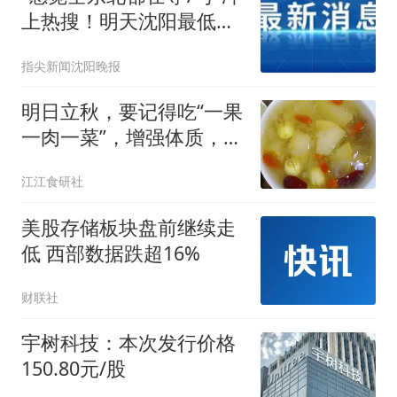
上热搜！明天沈阳最低气
温仅17°C，万千网友期
指尖新闻沈阳晚报
待“身上不粘了”
明日立秋，要记得吃“一果
一肉一菜”，增强体质，为
入秋做准备
江江食研社
美股存储板块盘前继续走
低 西部数据跌超16%
财联社
宇树科技：本次发行价格
150.80元/股