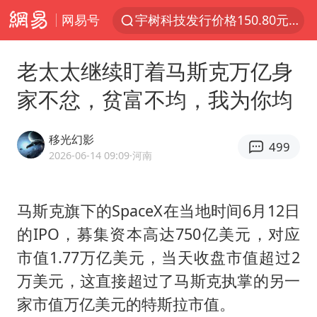
网易号
宇树科技发行价格150.80元/股
江钨装备：无注入矿山资产安排
老太太继续盯着马斯克万亿身
台风白海豚即将进入48小时警戒线
家不忿，贫富不均，我为你均
官方回应献血屋不让市民入内躲雨
郑国霖回应去景区上班被保安拦下
移光幻影
499
80后女柜员逆袭成4200亿银行副行长
2026-06-14 09:09
·河南
感觉全东北都在等7号
马斯克旗下的SpaceX在当地时间6月12日
中央气象台发布台风黄色预警
的IPO，募集资本高达750亿美元，对应
扎哈罗娃批广岛市长不提美国原子弹
市值1.77万亿美元，当天收盘市值超过2
女子利用漏洞0元薅走3000多件家电
万美元，这直接超过了马斯克执掌的另一
金饰克价大幅跳涨
家市值万亿美元的特斯拉市值。