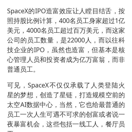
关之琳否认与27岁模特的恋情
SpaceX的IPO造富效应让人瞠目结舌，按
多地要求领导干部带头休假
照持股比例计算，400名员工身家超过1亿
对话重庆地铁吐血女孩
美元，4000名员工超过百万美元，而这家
奋进开新局 实干挑大梁
公司的员工数量，是22000人，而以往科
技企业的IPO，虽然也造富，但基本是核
心管理人员和投资者成为亿万富翁，而非
普通员工。
可见，SpaceX不仅仅承载了人类登陆火
星的梦想，创造了星链，打造规模空前的
太空AI数据中心，当然，它也给最普通的
员工一次人生可遇不可求的创富或者说一
夜暴富机会，这些包括一线工人，餐厅员