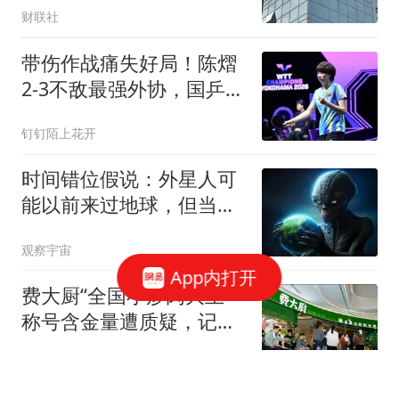
财联社
带伤作战痛失好局！陈熠
2-3不敌最强外协，国乒女
单吞首败
钉钉陌上花开
时间错位假说：外星人可
能以前来过地球，但当时
还没有人类！
观察宇宙
App内打开
费大厨“全国小炒肉大王”
称号含金量遭质疑，记者
发现源自线上视频投票，
极目新闻
超10万人次投票费大厨创
始人获得19278票