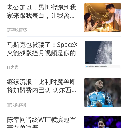
老公加班，男闺蜜跑到我
家来跟我表白，让我离婚
嫁给他
莎莉说情感
马斯克也被骗了：SpaceX
火箭残骸撞月视频是假的
IT之家
继续流浪！比利时魔兽即
将加盟费内巴切 切尔西将
获40%二转分成
雪狼侃体育
陈幸同晋级WTT横滨冠军
赛女单决赛