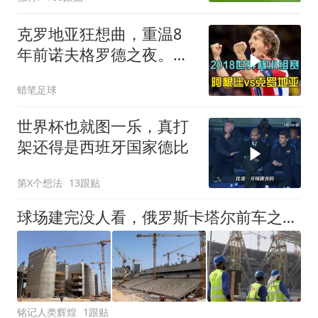
克罗地亚狂想曲，重温8
年前诺夫格罗德之夜。莫
德里奇一脚定金球
蜡笔足球
世界杯也就图一乐，真打
架还得是西班牙国家德比
第X个想法
13跟贴
球场建完没人看，俄罗斯卡塔尔前车之鉴，摩洛哥会重蹈覆辙？
铭记人类辉煌
1跟贴