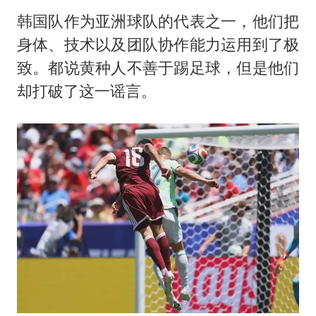
韩国队作为亚洲球队的代表之一，他们把
身体、技术以及团队协作能力运用到了极
致。都说黄种人不善于踢足球，但是他们
却打破了这一谣言。