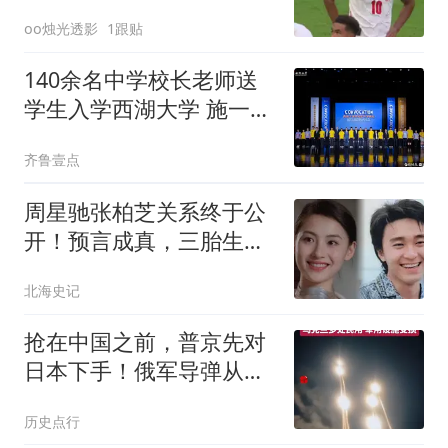
oo烛光透影
1跟贴
140余名中学校长老师送
学生入学西湖大学 施一公
致辞
齐鲁壹点
周星驰张柏芝关系终于公
开！预言成真，三胎生父
谣言终于水落石出
北海史记
抢在中国之前，普京先对
日本下手！俄军导弹从天
而降摧毁日企仓库
历史点行