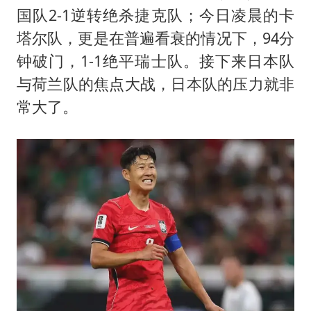
2025年小学教师减少13.19万
国队2-1逆转绝杀捷克队；今日凌晨的卡
韩军前线部队连曝丑闻
塔尔队，更是在普遍看衰的情况下，94分
上海大部迎大暴雨
钟破门，1-1绝平瑞士队。接下来日本队
《龙餐馆》 冲奖
与荷兰队的焦点大战，日本队的压力就非
常大了。
笔试第一被劝弃考涉事副校长被撤职
奋力开创中国式现代化建设新局面