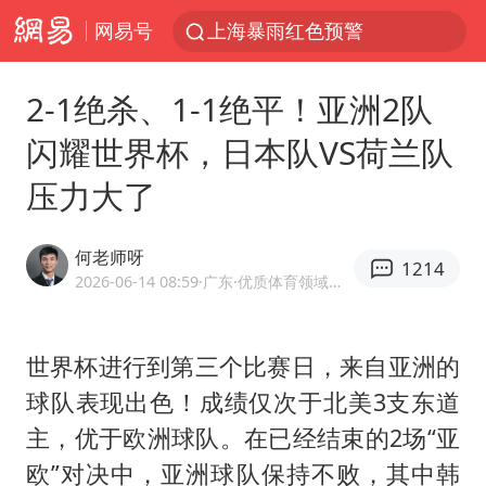
网易号
上海暴雨红色预警
《披荆斩棘2026》阵容官宣
2-1绝杀、1-1绝平！亚洲2队
白海豚北上或致京津冀暴雨
闪耀世界杯，日本队VS荷兰队
国足U17与阿森纳决赛取消 并列冠军
压力大了
上海有出现龙卷潜势
王艺迪无缘横滨赛决赛
何老师呀
1214
上门女婿出轨女邻居多年被判重婚罪
2026-06-14 08:59
·广东
·优质体育领域创作者
女子发现前夫婚内与第三者育子
以军士兵把枪口对准中国记者
世界杯进行到第三个比赛日，来自亚洲的
球队表现出色！成绩仅次于北美3支东道
王艺迪2-4不敌张本美和止步4强
主，优于欧洲球队。在已经结束的2场“亚
泰国：高度重视中国游客旅游体验
欧”对决中，亚洲球队保持不败，其中韩