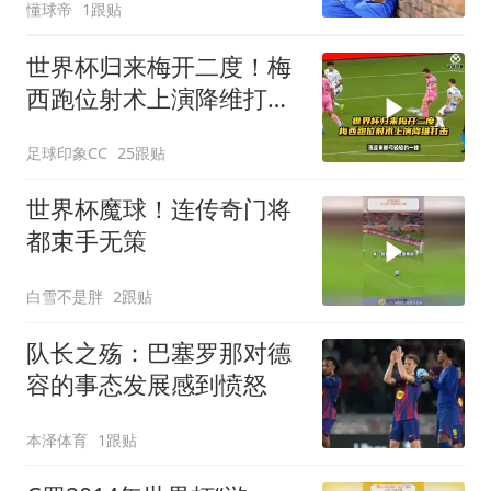
懂球帝
1跟贴
世界杯归来梅开二度！梅
西跑位射术上演降维打
击！
足球印象CC
25跟贴
世界杯魔球！连传奇门将
都束手无策
白雪不是胖
2跟贴
队长之殇：巴塞罗那对德
容的事态发展感到愤怒
本泽体育
1跟贴