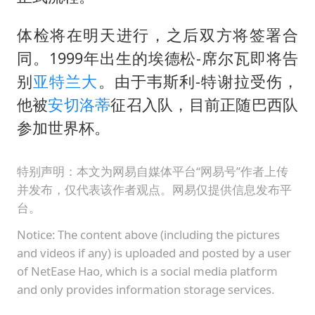
体检将在明天进行，之后双方将签署合
同。1999年出生的埃德松-席尔瓦即将告
别
亚特兰大
。由于韦斯利-特谢拉受伤，
他被
安切洛蒂
征召入队，目前正随巴西队
参加世界杯。
特别声明：本文为网易自媒体平台“网易号”作者上传
并发布，仅代表该作者观点。网易仅提供信息发布平
台。
Notice: The content above (including the pictures
and videos if any) is uploaded and posted by a user
of NetEase Hao, which is a social media platform
and only provides information storage services.