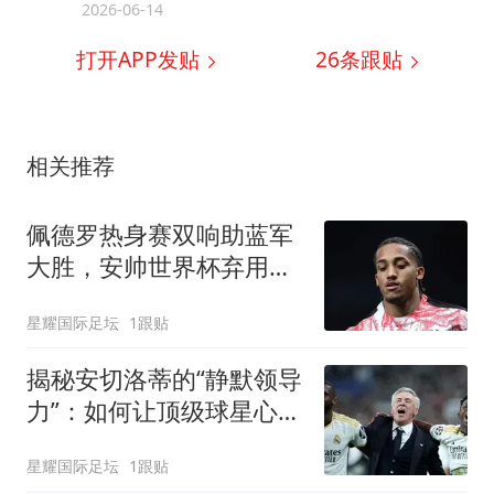
2026-06-14
打开APP发贴
26
条跟贴
相关推荐
佩德罗热身赛双响助蓝军
大胜，安帅世界杯弃用他
引争议
星耀国际足坛
1跟贴
揭秘安切洛蒂的“静默领导
力”：如何让顶级球星心悦
诚服？
星耀国际足坛
1跟贴