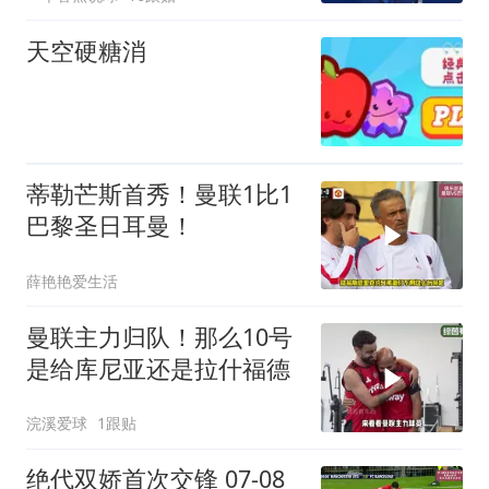
天空硬糖消
蒂勒芒斯首秀！曼联1比1
巴黎圣日耳曼！
薛艳艳爱生活
曼联主力归队！那么10号
是给库尼亚还是拉什福德
浣溪爱球
1跟贴
绝代双娇首次交锋 07-08