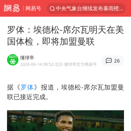
网易号
中央气象台继续发布暴雨橙警
费大厨口号更改 不再宣传小炒肉大王
罗体：埃德松-席尔瓦明天在美
成都多趟列车临时停运
国体检，即将加盟曼联
路虎卫士110 HSE限时降价
我国发现稀散金属独立新矿物——乌斯河锗矿
懂球帝
26
部分银行上调存款利率
2026-06-14 08:52
·北京
·懂球帝官方网易号
演员秦焰去世 曾出演《狂飙》
据《
罗体
》报道，埃德松-席尔瓦加盟曼
河南启动防汛四级应急响应
联已接近完成。
朱一龙的鼻子怎么了
白海豚突然大拐弯 走出罕见路线
三预警齐发 11个省份有大到暴雨