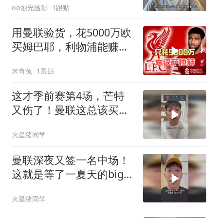
oo烛光透影
1跟贴
用曼联验货，花5000万欧
买姆巴耶，利物浦能赚多
大
米奇兔
1跟贴
这才季前赛第4场，芒特
又伤了！曼联这总该买人
了吧?蒂勒曼斯真高级啊！
火星猪同学
曼联深夜又签一名中场！
这就是等了一夏天的big
name吗？
火星猪同学