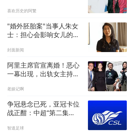
结，谢霆锋心情差
喜欢历史的阿繁
"婚外胚胎案"当事人朱女
士：担心会影响女儿的婚
恋观
封面新闻
阿里主席官宣离婚！恶心
一幕出现，出轨女主持人
传闻真相出人意料
老娱记啊
争冠悬念已死，亚冠卡位
战正酣：中超“第二集
团”大乱斗全面打响
智道足球