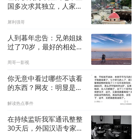
国多次求其独立，人家愣
是不答应
犀利强哥
人到暮年忠告：兄弟姐妹
过了70岁，最好的相处方
式，就这7点
周哥一影视
你无意中看过哪些不该看
的东西？网友：明显是三
故意留下的
解读热点事件
在持续监听我军通讯整整
30天后，外国汉语专家大
惊失色地向上级汇报：中