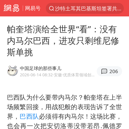
网易号
沙特土耳其巴基斯坦签署共同防务协议
“电影+”如何激发千亿级消费新活力？
帕奎塔演给全世界“看”：没有
泉州市委书记张毅恭被查
内马尔巴西，进攻只剩维尼修
台风白海豚已进入24小时警戒线
斯单挑
全球首个长时储能一体化产业园量产
U17国足点球大战淘汰河床晋级决赛
中国足球的那些事儿
206
四川宜宾市高县4.9级地震致1人死亡
2026-06-14 08:32
·安徽
·优质体育领域创作者
上海：台风白海豚或将带来龙卷风
名创优品回应女子吐槽内裤质量差
巴西队为什么要带内马尔？
帕奎塔
在上半
场频繁回接，用战犯般的表现告诉了全世
中巨芯：上半年归母净利润1405.77万元
界，
巴西队
必须得有内马尔！这场比赛，
中国女篮70-67险胜尼日利亚女篮
也会再一次把安切洛蒂没带若昂.佩德罗