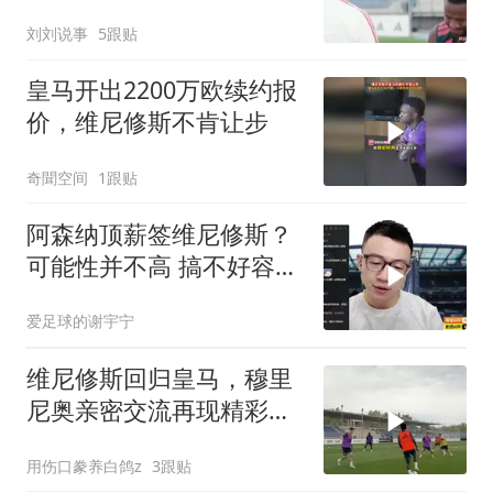
概率很大
刘刘说事
5跟贴
皇马开出2200万欧续约报
价，维尼修斯不肯让步
奇聞空间
1跟贴
阿森纳顶薪签维尼修斯？
可能性并不高 搞不好容易
三输
爱足球的谢宇宁
维尼修斯回归皇马，穆里
尼奥亲密交流再现精彩瞬
间
用伤口豢养白鸽z
3跟贴