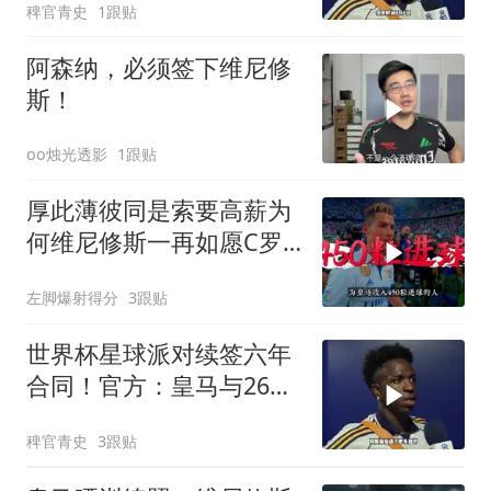
稗官青史
1跟贴
帖子和个人简介！维尼修
斯
阿森纳，必须签下维尼修
斯！
oo烛光透影
1跟贴
厚此薄彼同是索要高薪为
何维尼修斯一再如愿C罗
却遭扫地出门
左脚爆射得分
3跟贴
世界杯星球派对续签六年
合同！官方：皇马与26岁
维尼修斯完成续约，新合
稗官青史
3跟贴
同至2032年！维尼修斯续
约