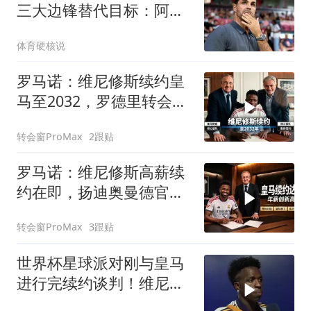
三大边锋替代目标：阿尔
瓦雷斯、巴尔科拉在列
体育硬核说
罗马诺：维尼修斯续约皇
马至2032，罗德里转会巴
萨最新进展
转会窗ProMax
2跟贴
罗马诺：维尼修斯高薪续
约在即，扬迪奥曼德官宣
倒计时
转会窗ProMax
3跟贴
世界杯星球派对刚与皇马
进行完续约谈判！维尼修
斯清空自己社媒账号所有