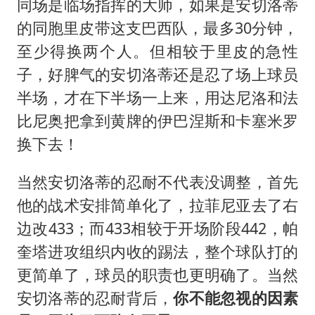
同场是临场指挥的大师，如果是安切洛蒂
的同胞里皮带这支巴西队，最多30分钟，
至少得换两个人。但相较于里皮的急性
子，好脾气的安切洛蒂还是忍了场上球员
半场，才在下半场一上来，用达尼洛和法
比尼奥把拿到黄牌的伊巴涅斯和卡塞米罗
换下去！
当然安切洛蒂的忍耐不代表没调整，首先
他的战术安排简单化了，
拉菲尼亚
去了右
边改433；而433相较于开场阶段442，帕
奎塔进攻组织内收的踢法，整个球队打的
更简单了，球员的职责也更明确了。当然
安切洛蒂的忍耐背后，
你不能忽视的因素