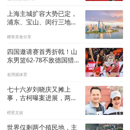
上海主城扩容大势已定，
浦东、宝山、闵行三地潜
力解析
椰青美食分享
四国邀请赛首秀折戟！山
东男篮62‑78不敌德国猎
鹰，高诗岩陶汉林谢智杰
老周观体育
缺席，杨文学祝铭震状态
低迷，组织投射全方面暴
七十六岁刘晓庆又摊上
露隐患
事，古柯曝案进展，两人
私事仅是冰山一角
橙星文娱
世界仅剩两个殖民地，主