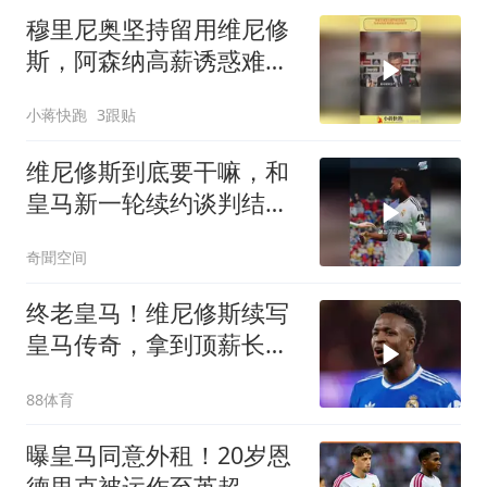
穆里尼奥坚持留用维尼修
斯，阿森纳高薪诱惑难动
摇师徒情
小蒋快跑
3跟贴
维尼修斯到底要干嘛，和
皇马新一轮续约谈判结束
就清空个人社媒
奇聞空间
终老皇马！维尼修斯续写
皇马传奇，拿到顶薪长
约，14年皇马生涯
88体育
曝皇马同意外租！20岁恩
德里克被运作至英超，阿