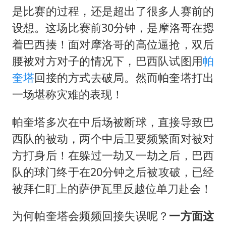
是比赛的过程，还是超出了很多人赛前的
设想。这场比赛前30分钟，是摩洛哥在摁
着巴西揍！面对摩洛哥的高位逼抢，双后
腰被对方对子的情况下，巴西队试图用
帕
奎塔
回接的方式去破局。然而帕奎塔打出
一场堪称灾难的表现！
帕奎塔多次在中后场被断球，直接导致巴
西队的被动，两个中后卫要频繁面对被对
方打身后！在躲过一劫又一劫之后，巴西
队的球门终于在20分钟之后被攻破，已经
被拜仁盯上的萨伊瓦里反越位单刀赴会！
为何帕奎塔会频频回接失误呢？
一方面这