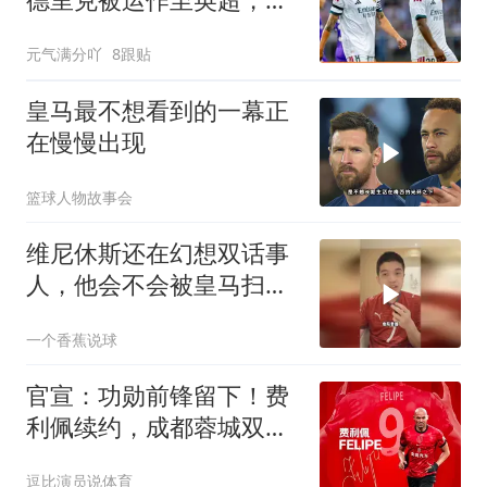
森纳或成下家
元气满分吖
8跟贴
皇马最不想看到的一幕正
在慢慢出现
篮球人物故事会
维尼休斯还在幻想双话事
人，他会不会被皇马扫地
出门？
一个香蕉说球
官宣：功勋前锋留下！费
利佩续约，成都蓉城双线
作战稳了
逗比演员说体育