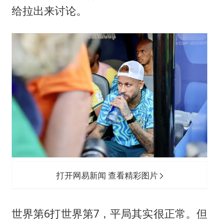
美股存储板块集体大跌
给拉出来讨论。
秋天的第一杯奶茶到底有多火
国防部：中国军队坚决反制任何闹海挑衅图谋
日本试射“战斧”导弹，国防部回应
胡彦斌韩磊 谁帮谁
胡彦斌获《歌手2026》歌王
38岁演员求职万岁山NPC成功
夯实基础开新局
打开网易新闻 查看精彩图片
世界第6打世界第7，平局其实很正常。但