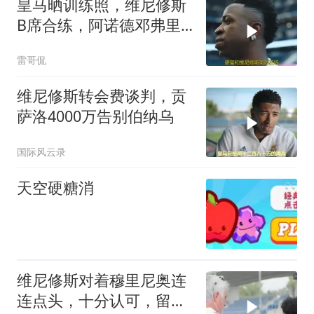
皇马晒训练照，维尼修斯
B席合练，阿诺德邓弗里
斯同框引热议
雷哥侃
维尼修斯转会费谈判，贡
萨洛4000万告别伯纳乌
国际风云录
天空硬糖消
维尼修斯对着穆里尼奥连
连点头，十分认可，留队