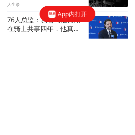
人生录
国人竟然不讲“中国话”，
App内打开
我一句没有听懂
76人总监：我曾与詹姆斯
在骑士共事四年，他真的
是一个了不起的人
稻谷与小麦
暴雨、大暴雨！山西新一
轮大范围降雨来袭
无比
2岁患儿就诊死亡首诊医
生获刑 不少医生为其鸣不
平
澎湃新闻