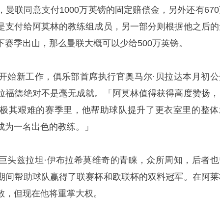
曼联同意支付1000万英镑的固定赔偿金，另外还有670
是支付给阿莫林的教练组成员，另一部分则根据他之后的
下赛季出山，那么曼联大概可以少给500万英镑。
开始新工作，俱乐部首席执行官奥马尔·贝拉达本月初公
拉福德绝对不是毫无成就。「阿莫林值得获得高度赞扬，
极其艰难的赛季里，他帮助球队提升了更衣室里的整体
成为一名出色的教练。」
巨头兹拉坦·伊布拉希莫维奇的青睐，众所周知，后者也
期间帮助球队赢得了联赛杯和欧联杯的双料冠军。在阿莱
散，但现在他将重掌大权。