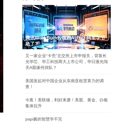
腾讯WorkBuddy领跑AI办公 阿里字节
急了?
又一家企业“卡壳”北交所上市申报关，背靠长
光华芯、华工科技两大上市公司，华日激光闯
关A股缘何掉队？
美国发起对中国企业从东南亚租赁算力的调
查！
今夜！美联储，利好来袭！美股、黄金、白银
集体拉升
papi酱的智慧学不完