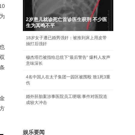
0
为
2岁患儿就诊死亡首诊医生获刑 不少医
生为其鸣不平
18岁女子遭已婚男强奸：被推到床上用皮带
抽打后强奸
也
双
穆杰塔巴被指给总统下"最后警告" 爆料人发声
意味深长
条
4名中国人在太子集团一园区被围殴 致1死3重
伤
婚外胚胎案涉事医院员工哽咽:事件对医院造
金
成较大冲击
方
娱乐要闻