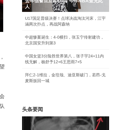
去年信誓旦旦3000万 今年NBA查无此
人
U17国足晋级决赛！点球决战淘汰河床，江宇
涵两次扑点，再战阿森纳
中超惨案诞生：4-0横扫，张玉宁传射建功，
北京国安升到第3
中国女篮3分险胜世界第八，张子宇24+11内
，
线无解，杨舒予12+6王思雨7+5
望
拜仁2-1维拉，金玟哉、迪亚斯破门，若昂-戈
麦斯扳回一城
会
队
头条要闻