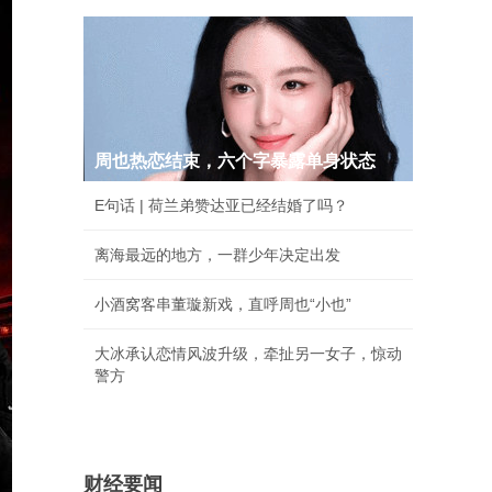
周也热恋结束，六个字暴露单身状态
E句话 | 荷兰弟赞达亚已经结婚了吗？
离海最远的地方，一群少年决定出发
小酒窝客串董璇新戏，直呼周也“小也”
大冰承认恋情风波升级，牵扯另一女子，惊动
警方
财经要闻