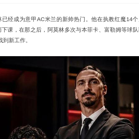
林
已经成为意甲AC米兰的新帅热门。他在执教红魔14个
而下课，在那之后，阿莫林多次与本菲卡、富勒姆等球队
找到新工作。