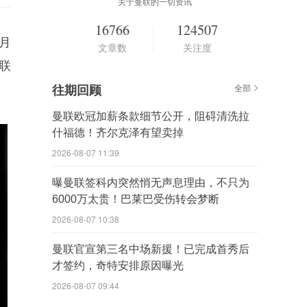
关于曼联的一切资讯
16766
124507
月
文章数
关注度
联
往期回顾
全部
曼联欧冠加薪条款细节公开，阻碍清洗拉
什福德！齐尔克泽有望卖掉
2026-08-07 11:39
曝曼联签科内突然悄无声息理由，不只为
6000万太贵！巴莱巴受伤转会梦断
2026-08-07 10:38
曼联官宣第三名中场新援！已完成首秀后
才签约，奇特安排原因曝光
2026-08-07 09:44