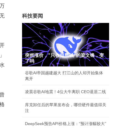
万
无
科技要闻
开
」
突然涨价，"只收电费钱"的梁文锋，变
了吗
水
谷歌AI帝国越建越大 打江山的人却开始集体
离开
凌晨谷歌AI地震！4位大牛离职 CEO退居二线
曾
格
库克卸任后的苹果发布会，哪些硬件最值得关
注
DeepSeek预告API价格上涨：“预计涨幅较大”