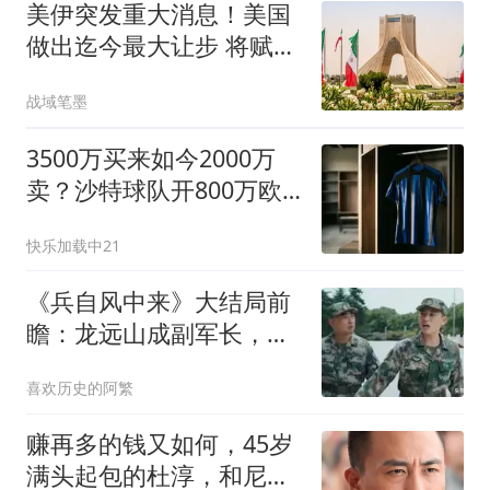
美伊突发重大消息！美国
做出迄今最大让步 将赋予
伊朗霍峡控制权
战域笔墨
3500万买来如今2000万
卖？沙特球队开800万欧
年薪，国米放不放？
快乐加载中21
《兵自风中来》大结局前
瞻：龙远山成副军长，陈
汉霄、梁北华相认
喜欢历史的阿繁
赚再多的钱又如何，45岁
满头起包的杜淳，和尼格