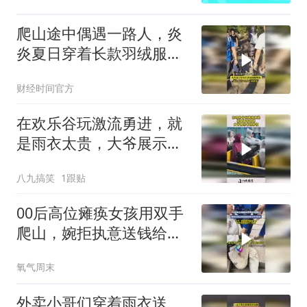
爬山途中偶遇一路人，炎
炎夏日穿着长款羽绒服爬
山！
财经时间官方
在欢乐谷玩激流勇进，就
是雨衣太贵，大爷展示省
钱妙招！
八九搞笑
1跟贴
00后高位瘫痪女孩用双手
爬山，婉拒执意送钱给她
的两位爷爷奶奶
氧气周末
外卖小哥们穿着雨衣送