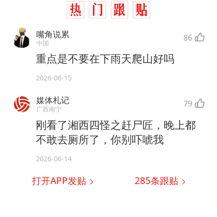
嘴角说累
86
中国
重点是不要在下雨天爬山好吗
2026-06-15
媒体札记
79
广西南宁
刚看了湘西四怪之赶尸匠，晚上都
不敢去厕所了，你别吓唬我
2026-06-14
打开APP发贴
285
条跟贴