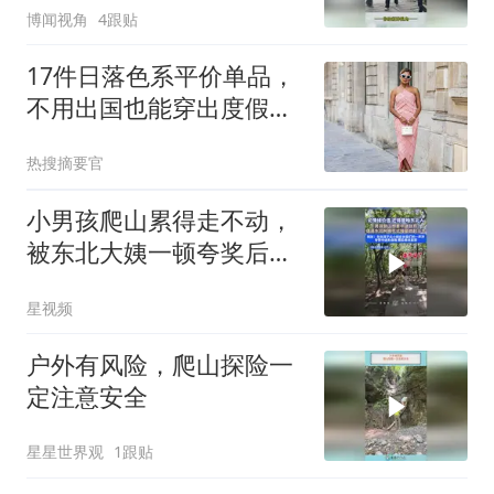
博闻视角
4跟贴
17件日落色系平价单品，
不用出国也能穿出度假贵
气感
热搜摘要官
小男孩爬山累得走不动，
被东北大姨一顿夸奖后满
血复活：崇拜你了
星视频
户外有风险，爬山探险一
定注意安全
星星世界观
1跟贴