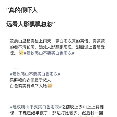
“真的很吓人
远看人影飘飘忽忽”