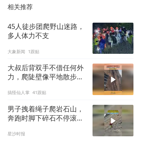
相关推荐
45人徒步团爬野山迷路，
多人体力不支
大象新闻
1跟贴
大叔后背双手不借任何外
力，爬陡壁像平地散步一
样轻松，这身手太厉害了
搞怪仙人掌
41跟贴
男子拽着绳子爬岩石山，
奔跑时脚下碎石不停滚
落，网友：后面的人遭老
星沙时报
罪了