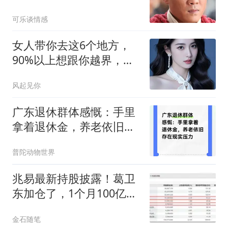
买提处境相同
可乐谈情感
女人带你去这6个地方，
90%以上想跟你越界，男
人别装傻
风起见你
广东退休群体感慨：手里
拿着退休金，养老依旧存
在现实压力
普陀动物世界
兆易最新持股披露！葛卫
东加仓了，1个月100亿浮
盈没了...
金石随笔