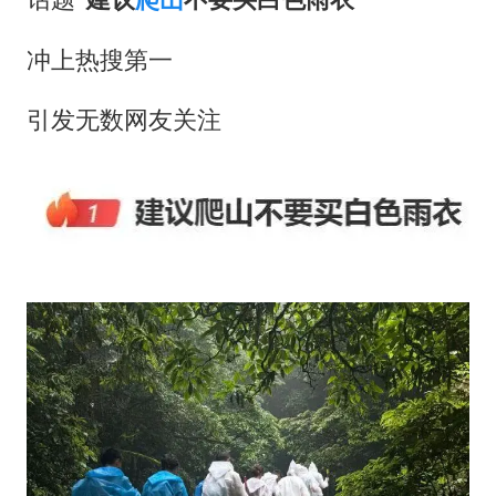
宇树科技王兴兴身家有望超200亿元
冲上热搜第一
中国养老床位“三连降”
五粮液渠道价一箱上涨近百元
引发无数网友关注
贵州轮胎子公司获美国退税8136万
郑国霖回应去景区上班被保安拦下
CIA被曝已秘密设立古巴工作组
奋进开新局 实干挑大梁