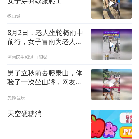
女子穿羽绒服爬山
探山城
8月2日，老人坐轮椅雨中
前行，女子冒雨为老人穿
上雨衣，网友：两个人都
河南民生频道
1跟贴
会开心很久
男子立秋前去爬泰山，体
验了一次坐山轿，网友：
轿夫是个体力活！
先锋音乐
天空硬糖消