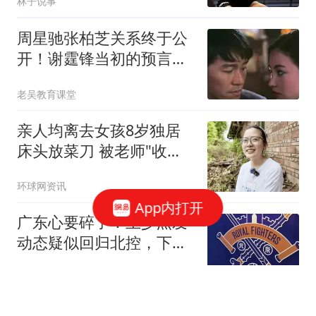
林子说事
周星驰张柏芝关系终于公
开！谢霆锋当初的预言成
真了
老吴教育课堂
亲人均离去女孩8岁独居
床头放菜刀 被老师"收
养"后逆袭
环球网资讯
App内打开
广东心要碎了！王少杰发
动态疑似回归北控，下赛
季广东内线咋办？
篮球资讯达人
樊振东成重要砝码！杜塞