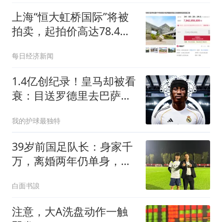
上海“恒大虹桥国际”将被
拍卖，起拍价高达78.4亿
元！许家印8年前斥巨资
每日经济新闻
买下，烂尾至今
1.4亿创纪录！皇马却被看
衰：目送罗德里去巴萨，
继续四大皆空
我的护球最独特
39岁前国足队长：身家千
万，离婚两年仍单身，辞
去主帅赋闲在家
白面书誏
注意，大A洗盘动作一触