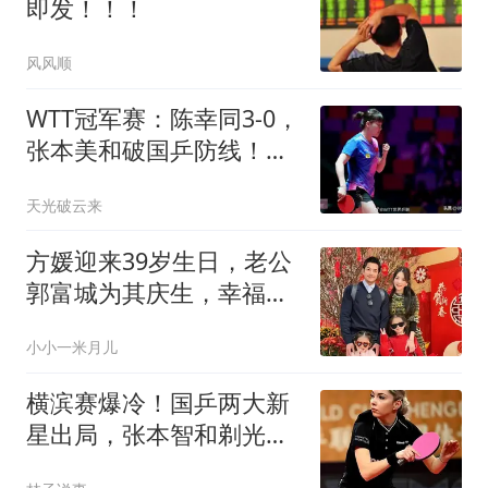
即发！！！
风风顺
WTT冠军赛：陈幸同3-0，
张本美和破国乒防线！女
单八强国乒1胜1负
天光破云来
方媛迎来39岁生日，老公
郭富城为其庆生，幸福感
满分！
小小一米月儿
横滨赛爆冷！国乒两大新
星出局，张本智和剃光
头，张本美和苦战