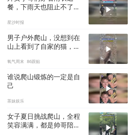
餐，下雨天也阻止不了他
们的步伐，网友：跑过外
星沙时报
卖才知道，雨衣的作用是
保持体温
男子户外爬山，没想到在
山上看到了自家的猫，男
子：你一天得多能溜达啊
氧气周末
86跟贴
谁说爬山锻炼的一定是自
己
茶妹娱乐
女子夏日挑战爬山，全程
笑容满满，都是帅哥陪爬
接力抱上去