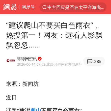
中方回应是否在太平洋海底开采稀土
网易号
以“新”破局 首发经济点亮城市消费活力
“建议爬山不要买白色雨衣”，
佛得角门将亮相智利俱乐部主场
热搜第一！网友：远看人影飘
宇树科技发行价格150.80元/股
看守所辅警收受10万获刑1年
飘忽忽……
U17国足1分钟轰2球
环球网资讯
法国将禁止“未经同意的电话营销”
285
2026-06-14 07:52
·北京
·环球网官方网易号
今年已有4位周星驰电影配角去世
“China Cool”成海外热词
来源：新闻坊
房主任回应争议
近日
把党建设得更加坚强有力
41岁女子为鼓励女儿考上985研究生
话题
“建议
爬山
不要买白色雨衣”