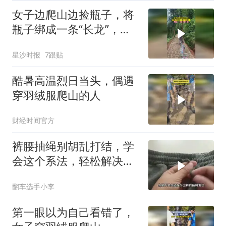
女子边爬山边捡瓶子，将
瓶子绑成一条“长龙”，网
友：一路“瓶”安
星沙时报
7跟贴
酷暑高温烈日当头，偶遇
穿羽绒服爬山的人
财经时间官方
裤腰抽绳别胡乱打结，学
会这个系法，轻松解决裤
子滑落的烦恼
翻车选手小李
第一眼以为自己看错了，