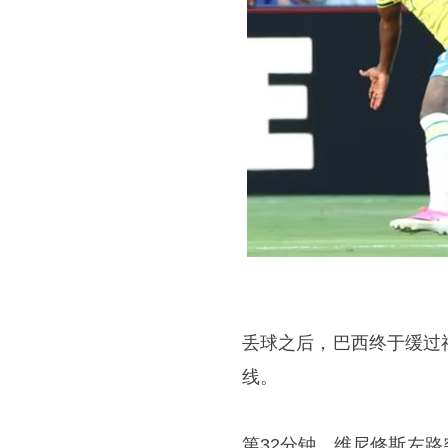
丢球之后，巴西终于缓过
线。
第32分钟，维尼修斯左