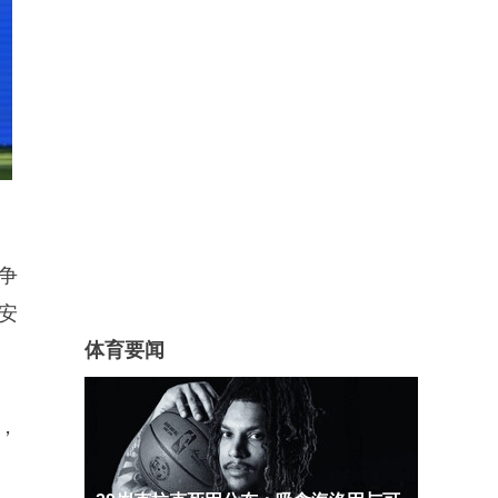
争
安
体育要闻
，