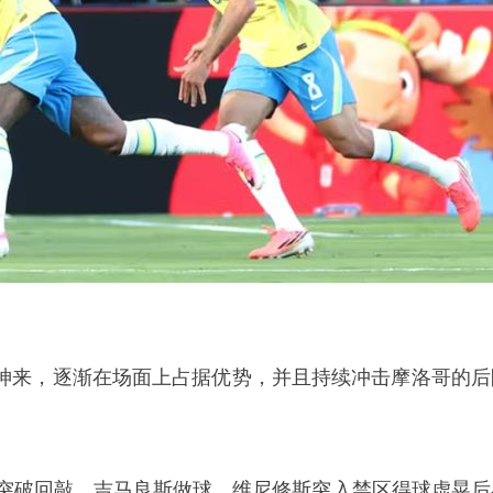
神来，逐渐在场面上占据优势，并且持续冲击摩洛哥的后
路突破回敲，吉马良斯做球，维尼修斯突入禁区得球虚晃后