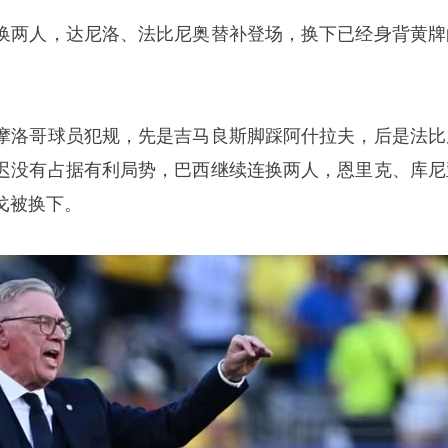
换两人，达尼洛、
法比尼奥
替补登场，换下已经身背黄牌
摩洛哥球员犯规，先是吉马良斯脚踩阿什拉夫，后是法比
迟没有占据有利局势，巴西继续连换两人，恩里克、库尼
戈被换下。