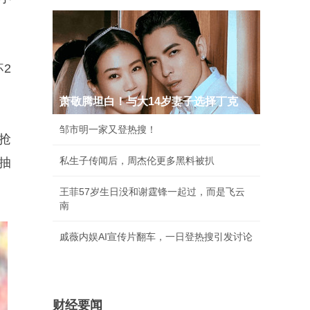
2
萧敬腾坦白！与大14岁妻子选择丁克
邹市明一家又登热搜！
抢
私生子传闻后，周杰伦更多黑料被扒
抽
王菲57岁生日没和谢霆锋一起过，而是飞云
南
戚薇内娱AI宣传片翻车，一日登热搜引发讨论
财经要闻