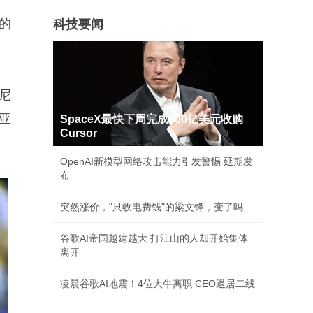
的
科技要闻
尼
亚
SpaceX最快下周完成600亿美元收购
Cursor
OpenAI新模型网络攻击能力引发警惕 延期发
布
突然涨价，"只收电费钱"的梁文锋，变了吗
谷歌AI帝国越建越大 打江山的人却开始集体
离开
凌晨谷歌AI地震！4位大牛离职 CEO退居二线