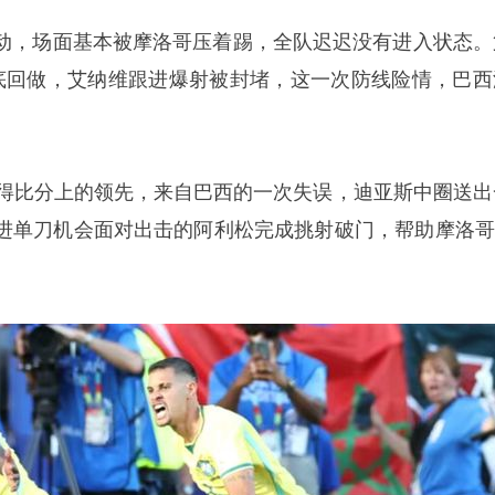
动，场面基本被摩洛哥压着踢，全队迟迟没有进入状态。
底回做，艾纳维跟进爆射被封堵，这一次防线险情，巴西
取得比分上的领先，来自巴西的一次失误，
迪亚斯
中圈送出
进单刀机会面对出击的阿利松完成挑射破门，帮助摩洛哥1