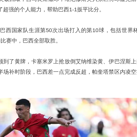
超强的个人能力，帮助巴西1-1扳平比分。
巴西国家队生涯第50次出场打入的第10球，包括世界杯
的比赛中，巴西全部取胜。
领到了黄牌，
卡塞米罗
上抢放倒艾纳维染黄、伊巴涅斯上
半场补时阶段，巴西差一点完成反超，帕奎塔禁区内凌空