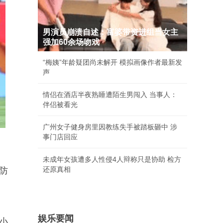
男演员崩溃自述：富婆带资进组当女主
强加60余场吻戏
“梅姨”年龄疑团尚未解开 模拟画像作者最新发
声
情侣在酒店半夜熟睡遭陌生男闯入 当事人：
伴侣被看光
广州女子健身房里因教练失手被踏板砸中 涉
事门店回应
未成年女孩遭多人性侵4人辩称只是协助 检方
还原真相
防
娱乐要闻
小