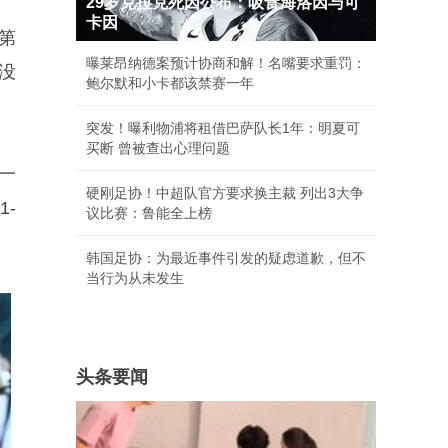
29岁克拉克死因公布：吸食海洛因与可
卡因
第
曝莱昂纳德案预计协商和解！名嘴要求重罚：
没
鲍尔默和小卡都该禁赛一年
突发！曝利物浦将租借巴萨队长1年：明夏可
买断 曾被查出心理问题
一
硬刚足协！中超队官方要求换主裁 列出3大争
-
议比赛：鲁能全上榜
韩国足协：为最近事件引发的疑虑道歉，但不
当行为从未发生
头条要闻