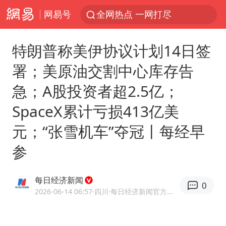
网易号
全网热点 一网打尽
特朗普称美伊协议计划14日签
署；美原油交割中心库存告
急；A股投资者超2.5亿；
SpaceX累计亏损413亿美
元；“张雪机车”夺冠丨每经早
参
每日经济新闻
0
2026-06-14 06:57
·四川
·每日经济新闻官方网易号