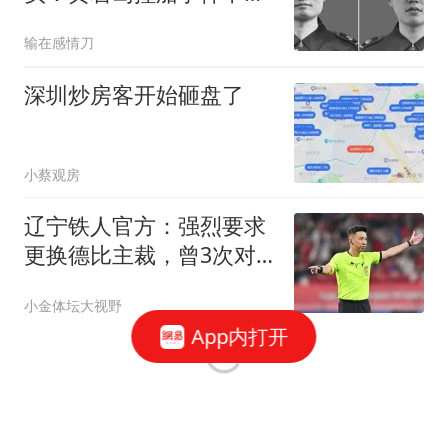
两位英雄壮烈牺牲
输在感情刀
深圳炒房客开始砸盘了
小蔡观房
辽宁铁人官方：强烈要求
更换德比主裁，曾3次对
泰山重大误判被罚
小金体坛大视野
App内打开