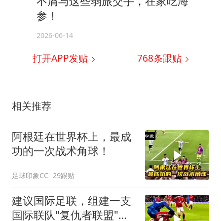
不屑与这些弱旅交手，在家吃海
参！
2026-06-14
打开APP发贴
768
条跟贴
相关推荐
阿根廷在世界杯上，最成
功的一次战术角球！
足球印象CC
29跟贴
建议国际足联，组建一支
国际联队"复仇者联盟"，