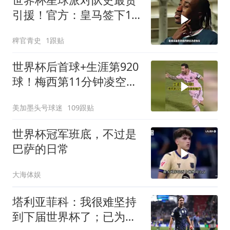
引援！官方：皇马签下19
岁边锋迪奥曼德，转会费
稗官青史
1跟贴
总价1.4亿！皇马签下迪奥
曼德
世界杯后首球+生涯第920
球！梅西第11分钟凌空垫
射破门，太帅了
美加墨头号球迷
109跟贴
世界杯冠军班底，不过是
巴萨的日常
大海体娱
塔利亚菲科：我很难坚持
到下届世界杯了；已为阿