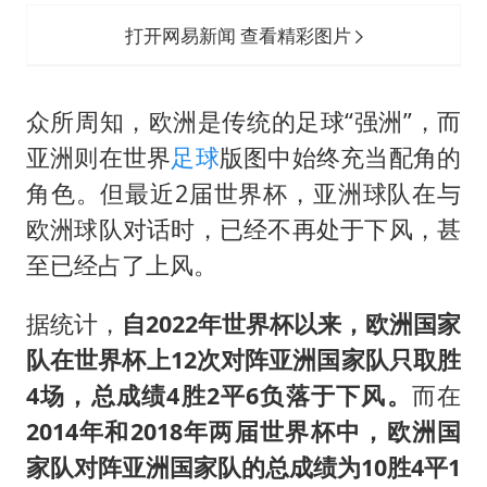
打开网易新闻 查看精彩图片
众所周知，欧洲是传统的足球“强洲”，而
亚洲则在世界
足球
版图中始终充当配角的
角色。但最近2届世界杯，亚洲球队在与
欧洲球队对话时，已经不再处于下风，甚
至已经占了上风。
据统计，
自2022年世界杯以来，欧洲国家
队在世界杯上12次对阵亚洲国家队只取胜
4场，总成绩4胜2平6负落于下风。
而在
2014年和2018年两届世界杯中，欧洲国
家队对阵亚洲国家队的总成绩为10胜4平1