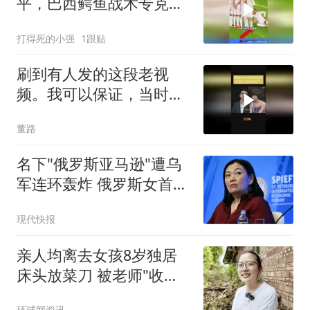
平，巴西鳄鱼战术专克小
罗
打得死的小强
1跟贴
刷到有人发的这段老视
频。我可以保证，当时录
制的时候没有剧本！
董路
名下"俄罗斯亚马逊"遭乌
军连环轰炸 俄罗斯女首富
怒了
现代快报
亲人均离去女孩8岁独居
床头放菜刀 被老师"收
养"后逆袭
环球网资讯