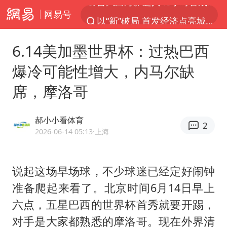
网易号
以“新”破局 首发经济点亮城市消费活力
佛得角门将亮相智利俱乐部主场
6.14美加墨世界杯：过热巴西
中方回应是否在太平洋海底开采稀土
爆冷可能性增大，内马尔缺
宇树科技发行价格150.80元/股
席，摩洛哥
看守所辅警收受10万获刑1年
宇树科技王兴兴身家有望超200亿元
郝小小看体育
2
五粮液渠道价一箱上涨近百元
2026-06-14 05:13
·上海
CIA被曝已秘密设立古巴工作组
U17国足1分钟轰2球
说起这场早场球，不少球迷已经定好闹钟
准备爬起来看了。北京时间6月14日早上
泰国一女公务员妆容引争议 本人回应
六点，五星巴西的世界杯首秀就要开踢，
法国下周开始禁止未经同意的电话营销
对手是大家都熟悉的摩洛哥。现在外界清