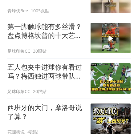
以不要把我遣返回国”
青蜂侠Bee
1005跟贴
第一脚触球能有多丝滑？
盘点博格坎普的十大艺术
进球！
足球印象CC
30跟贴
五人包夹中进球你有看过
吗？梅西独进两球带队逆
转AC米兰！
足球印象CC
20跟贴
西班牙的大门，摩洛哥说
了算？
花狸胡说
4跟贴