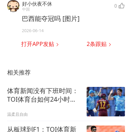
好小伙夜不休
0
中国
巴西能夺冠吗 [图片]
2026-06-14
打开APP发贴
2
条跟贴
相关推荐
体育新闻没有下班时间：
TOI体育台如何24小时持
续输出优质报道？
温柔且自由
从板球到F1：TOI体育新