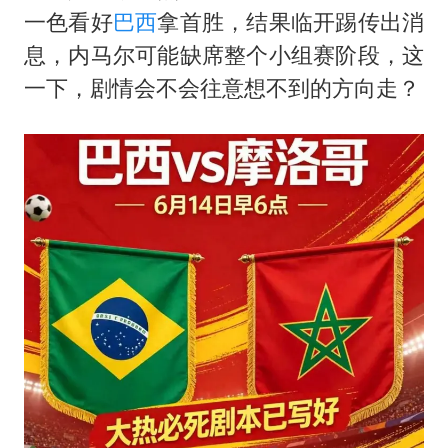
村民谈“梅姨”：叫的其实是“媒姨”
一色看好
巴西
拿首胜，结果临开踢传出消
“深圳地面沉降致车辆损坏”不实
息，内马尔可能缺席整个小组赛阶段，这
外交部发言人就广岛核爆81周年等答记者问
一下，剧情会不会往意想不到的方向走？
感觉全东北都在等7号
多地要求领导干部带头休假
80后女柜员逆袭成4200亿银行副行长
奋进开新局 实干挑大梁