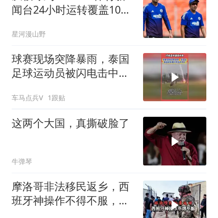
闻台24小时运转覆盖10大
项目
星河漫山野
球赛现场突降暴雨，泰国
足球运动员被闪电击中身
亡
车马点兵V
1跟贴
这两个大国，真撕破脸了
牛弹琴
摩洛哥非法移民返乡，西
班牙神操作不得不服，悄
无声息化解危机