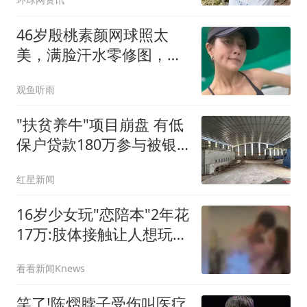
46岁殷桃素颜网球照太
美，满脸汗水零修图，紧
致肌肉线条太绝了
观鱼听雨
"扶贫养牛"项目崩盘 有低
保户贷款180万参与被银
行起诉
红星新闻
16岁少女玩"恋陪本"2年花
17万:肢体接触让人想玩多
次
看看新闻Knews
笑了!陈熠脖子受伤叫医疗