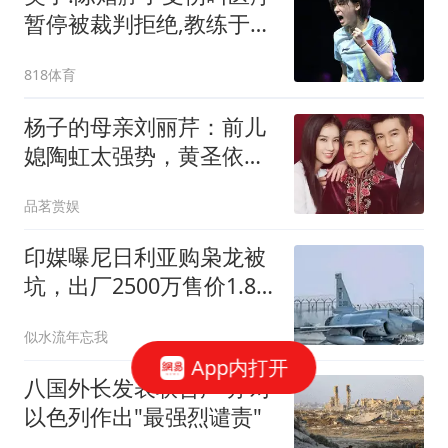
暂停被裁判拒绝,教练于子
洋:不行你说腿疼!
818体育
杨子的母亲刘丽芹：前儿
媳陶虹太强势，黄圣依是
她心中的完美儿媳，挽救
品茗赏娱
过儿子的婚姻，现在她的
心最痛
印媒曝尼日利亚购枭龙被
坑，出厂2500万售价1.8
亿
似水流年忘我
App内打开
八国外长发表联合声明 对
以色列作出"最强烈谴责"