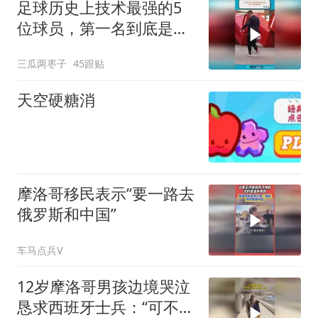
足球历史上技术最强的5
位球员，第一名到底是
谁？
三瓜两枣子
45跟贴
天空硬糖消
摩洛哥移民表示“要一路去
俄罗斯和中国”
车马点兵V
12岁摩洛哥男孩边境哭泣
恳求西班牙士兵：“可不可