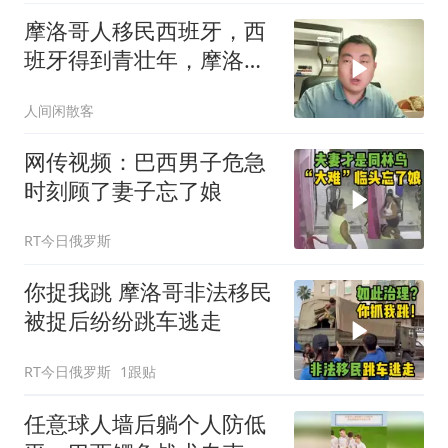
摩洛哥人移民西班牙，西
班牙得到青壮年，摩洛哥
拥有高收入
人间闲散客
网传视频：巴西男子危急
时刻顾了妻子忘了娘
RT今日俄罗斯
你捉我跳 摩洛哥非法移民
被捉后纷纷跳车逃走
RT今日俄罗斯
1跟贴
任意球人墙后躺个人防低