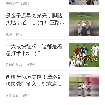
安冉划落
2跟贴
是金子迟早会光亮，脚踏
实地，老二 加油！ 董路
的微博视频
董路
1跟贴
十大最快红牌，这都是着
急打卡下班吗？
足球印象CC
19跟贴
西班牙边境失控！摩洛哥
移民强行涌入，究竟意欲
何为
欢喜看看
1跟贴