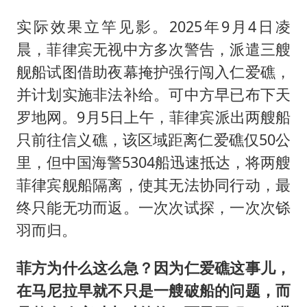
实际效果立竿见影。2025年9月4日凌
晨，菲律宾无视中方多次警告，派遣三艘
舰船试图借助夜幕掩护强行闯入仁爱礁，
并计划实施非法补给。可中方早已布下天
罗地网。9月5日上午，菲律宾派出两艘船
只前往信义礁，该区域距离仁爱礁仅50公
里，但中国海警5304船迅速抵达，将两艘
菲律宾舰船隔离，使其无法协同行动，最
终只能无功而返。一次次试探，一次次铩
羽而归。
菲方为什么这么急？因为仁爱礁这事儿，
在马尼拉早就不只是一艘破船的问题，而