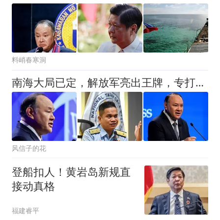
料峭春寒洞
南海大局已定，解放军亮出王牌，专打敌军航母，强制拖船迫在眉睫
风信子的花
登船扣人！黄岩岛新规直
接动真格
福建睿平