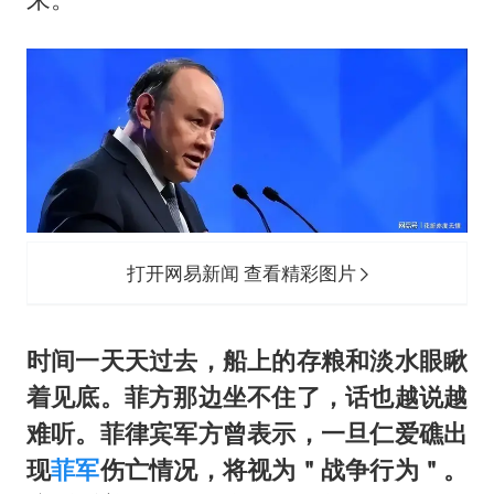
打开网易新闻 查看精彩图片
时间一天天过去，船上的存粮和淡水眼瞅
着见底。菲方那边坐不住了，话也越说越
难听。菲律宾军方曾表示，一旦仁爱礁出
现
菲军
伤亡情况，将视为＂战争行为＂。