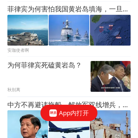
菲律宾为何害怕我国黄岩岛填海，一旦填海，对菲律宾有什么影响？
安珈使者啊
为何菲律宾死磕黄岩岛？
秋别离
中方不再避讳拖船，解放军双线增兵，菲后路被封，美军上将介入了
App内打开