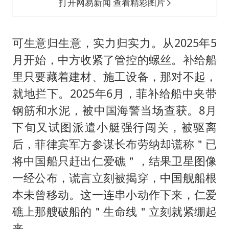
打开网易新闻 查看精彩图片
可生意归生意，实力归实力。从2025年5
月开始，中方收紧了管控的螺丝。补给船
里只要藏着建材、施工设备，那对不起，
就地拦下。2025年6月，菲补给船中夹带
钢筋和水泥，被中国海警当场查获。8月
下旬又试图派遣小艇强行闯关，被驱离
后，菲律宾军方参谋长布劳纳却谎称＂已
将中国船只赶出仁爱礁＂，结果卫星图像
一经公布，谎言立刻被揭穿，中国舰船根
本未曾移动。这一连串小动作下来，仁爱
礁上那艘破船的＂生命线＂立刻就紧绷起
来。