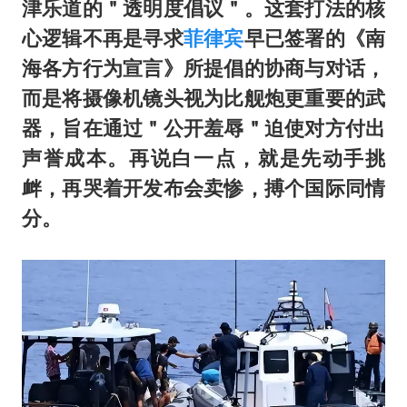
津乐道的＂透明度倡议＂。这套打法的核
心逻辑不再是寻求
菲律宾
早已签署的《南
海各方行为宣言》所提倡的协商与对话，
而是将摄像机镜头视为比舰炮更重要的武
器，旨在通过＂公开羞辱＂迫使对方付出
声誉成本。再说白一点，就是先动手挑
衅，再哭着开发布会卖惨，搏个国际同情
分。