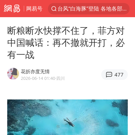
网易号
台风“白海豚”登陆 各地各部门全力应对
克雷桑回应绝杀津门虎
断粮断水快撑不住了，菲方对
人形机器人第一股
中国喊话：再不撤就开打，必
江苏昆山升级发布暴雨红警
有一战
多地银行上调存款利率
上海地铁4条线路全线停运
花折亦度无情
477
4.2平卫生间补漏注胶花1.55万
2026-06-14 01:40
·四川
武汉3名城管协管员殴打摊主被刑拘
白海豚路径图
宇树申购 中一签有望赚20万元
男子结婚8年3个女儿都不是亲生