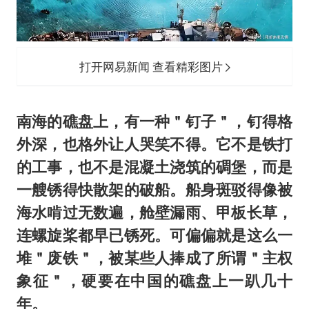
白海豚可深入内陆制造大范围风雨
面对面丨蔡磊：与渐冻症抗争 纵使不敌 也不屈服
NBA传奇教练老尼尔森去世
打开网易新闻 查看精彩图片
手机真会“偷听”我们说话吗
加沙约14万栋建筑被完全摧毁
南海的礁盘上，有一种＂钉子＂，钉得格
5万小车卖不动 微型代步车集体遇冷
外深，也格外让人哭笑不得。它不是铁打
从科技创新看开局起步的时与势
的工事，也不是混凝土浇筑的碉堡，而是
一艘锈得快散架的破船。船身斑驳得像被
海水啃过无数遍，舱壁漏雨、甲板长草，
连螺旋桨都早已锈死。可偏偏就是这么一
堆＂废铁＂，被某些人捧成了所谓＂主权
象征＂，硬要在中国的礁盘上一趴几十
年。