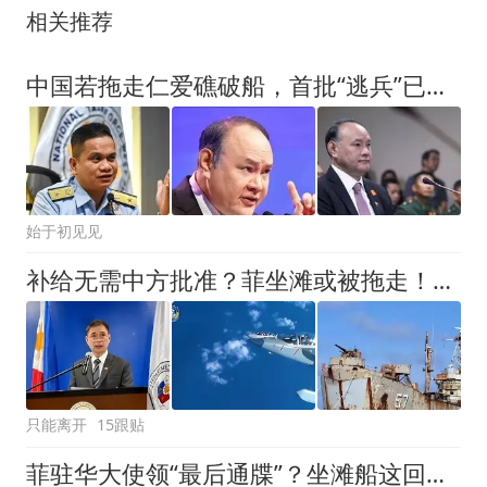
相关推荐
中国若拖走仁爱礁破船，首批“逃兵”已锁定，菲防长瞬间哑火！
始于初见见
补给无需中方批准？菲坐滩或被拖走！中方出王炸，专打菲军巡逻机
只能离开
15跟贴
菲驻华大使领“最后通牒”？坐滩船这回非走不可，中方动真格了！