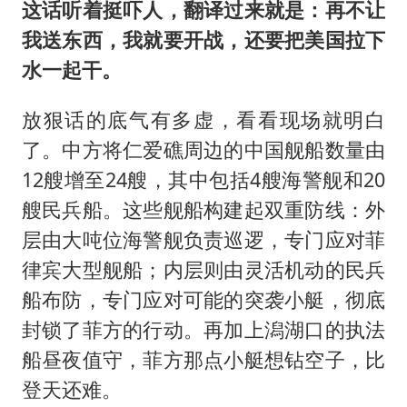
这话听着挺吓人，翻译过来就是：再不让
我送东西，我就要开战，还要把美国拉下
水一起干。
放狠话的底气有多虚，看看现场就明白
了。中方将仁爱礁周边的中国舰船数量由
12艘增至24艘，其中包括4艘海警舰和20
艘民兵船。这些舰船构建起双重防线：外
层由大吨位海警舰负责巡逻，专门应对菲
律宾大型舰船；内层则由灵活机动的民兵
船布防，专门应对可能的突袭小艇，彻底
封锁了菲方的行动。再加上潟湖口的执法
船昼夜值守，菲方那点小艇想钻空子，比
登天还难。