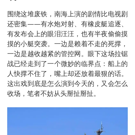
围绕这堆废铁，南海上演的剧情比电视剧
还密集——有水炮对射、有橡皮艇追逐、
有发布会上的眼泪汪汪，也有半夜偷偷摸
摸的小艇突袭。一边是赖着不走的死撑，
一边是越收越紧的管控网。眼下这场拉锯
战已经走到了一个微妙的临界点：船上的
人快撑不住了，嘴上却还放着最狠的话。
这出戏到底是怎么演到今天的，又会怎么
收场，笔者不妨从头掰扯掰扯。