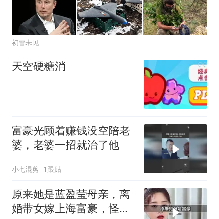
初雪未见
天空硬糖消
富豪光顾着赚钱没空陪老
婆，老婆一招就治了他
小七混剪
1跟贴
原来她是蓝盈莹母亲，离
婚带女嫁上海富豪，怪不