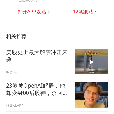
2026-06-15
打开APP发贴
12
条跟贴
相关推荐
美股史上最大解禁冲击来
袭
财联社
23岁被OpenAI解雇，他
却变身00后股神，杀回华
尔街？
钛媒体APP