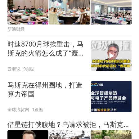
新浪财经
时速8700月球挨重击，马
斯克的火箭怎么成了“轰战
机”？
云鹏说
9跟贴
马斯克在得州圈地，打造
算力帝国
全球汽贸网
1跟贴
借星链打俄腹地？乌请求被拒，马斯克知道，惹怒普京的下场很严重