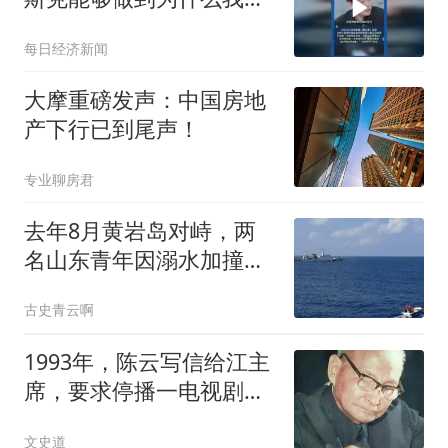
不能？
每日经济新闻
大摩重磅发声：中国房地
产下行已到尾声！
专业聊房君
去年8月黄岩岛对峙，两
名山东青年因溺水加撞击
牺牲！这账必须算
古史青云啊
1993年，陈云写信给江主
席，要求停播一电视剧，
央视：立即执行
文史道