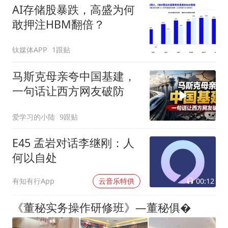
AI存储股暴跌，高盛为何
敢押注HBM翻倍？
钛媒体APP
1跟贴
马斯克母亲夸中国基建，
一句话让西方网友破防
爱学习的小陆
9跟贴
E45 孟岩对话李继刚：人
何以自处
00:12
有知有行App
云音乐特供
《董秘实务操作研修班》—董秘俱�