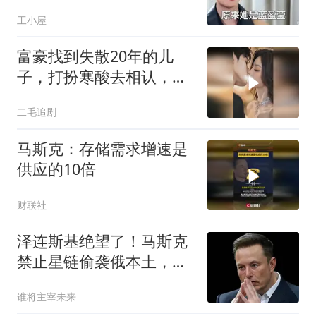
得女儿上央视大剧
工小屋
富豪找到失散20年的儿
子，打扮寒酸去相认，儿
子的做法让人意外
二毛追剧
马斯克：存储需求增速是
供应的10倍
财联社
泽连斯基绝望了！马斯克
禁止星链偷袭俄本土，乌
军瞬间沦为睁眼瞎
谁将主宰未来