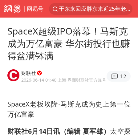
网易号
于东来回应胖东来近25年老店年底关闭
哈马斯称坚持加沙停火协议路线图
SpaceX超级IPO落幕！马斯克
白海豚对华东华北影响会大于巴威
成为万亿富豪 华尔街投行也赚
独闯南太行的失联女生最后轨迹已确认
得盆满钵满
刘嘉玲晒与周星驰合照
浙江近300条预警生效中 今夜大部暴雨
财联社
12
香港刷新1884年以来最高气温纪录
2026-06-14 01:40
·上海
·界面财联社官方账号
上门女婿出轨女邻居多年被判重婚罪
上海全力守护市民“菜篮子”
SpaceX老板埃隆·马斯克成为史上第一位
万亿富豪
央视新主播李秋莹母校发文祝贺
国足U17与阿森纳决赛取消 并列冠军
财联社6月14日讯（编辑 夏军雄）
太空探