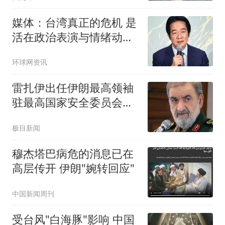
媒体：台湾真正的危机 是
活在政治表演与情绪动员
之中
环球网资讯
雷扎伊出任伊朗最高领袖
驻最高国家安全委员会代
表
极目新闻
穆杰塔巴病危的消息已在
高层传开 伊朗"婉转回应"
中国新闻周刊
受台风"白海豚"影响 中国