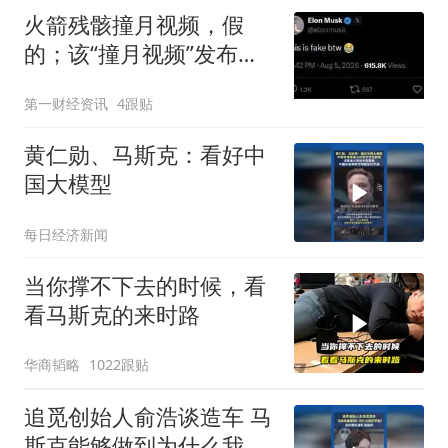
火箭残骸撞月视频，假
的；该“撞月视频”发布
后，马斯克曾转发
第一财经资讯
4跟贴
黄仁勋、马斯克：看好中
国大模型
每日经济新闻
当你撑不下去的时候，看
看马斯克的来时路
华商韬略
1022跟贴
追觅创始人俞浩谈造车 马
斯克能够做到为什么我们