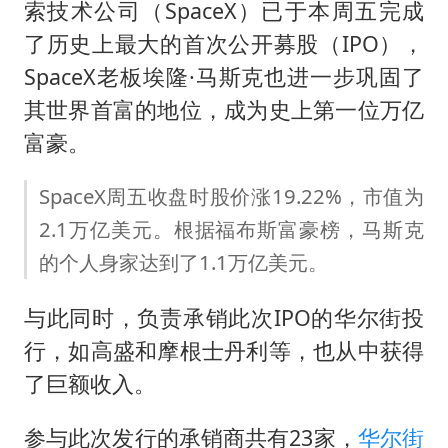
以军士兵把枪口对准中国记者
索技术公司（SpaceX）已于本周五完成
暑期研学游升温 在旅途中增长知识
了历史上最大的首次公开募股（IPO），
SpaceX老板埃隆·马斯克也进一步巩固了
猫咪过火把节被抹成黑猫
其世界首富的地位，成为史上第一位万亿
BLG经理辟谣Bin离队
富豪。
总书记点赞的非遗苗绣焕发新生机
SpaceX周五收盘时股价涨19.22%，市值为
2.1万亿美元。根据福布斯富豪榜，马斯克
的个人身家达到了1.1万亿美元。
与此同时，负责承销此次IPO的华尔街投
行，如高盛和摩根士丹利等，也从中获得
了巨额收入。
参与此次发行的承销商共有23家，
华尔街