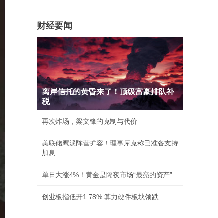
财经要闻
离岸信托的黄昏来了！顶级富豪排队补
税
再次炸场，梁文锋的克制与代价
美联储鹰派阵营扩容！理事库克称已准备支持
加息
单日大涨4%！黄金是隔夜市场“最亮的资产”
创业板指低开1.78% 算力硬件板块领跌