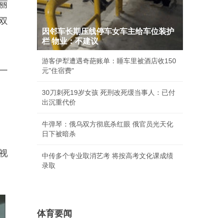
丽
双
因邻车长期压线停车女车主给车位装护
栏 物业：不建议
游客伊犁遭遇奇葩账单：睡车里被酒店收150
一
元"住宿费"
30刀刺死19岁女孩 死刑改死缓当事人：已付
出沉重代价
牛弹琴：俄乌双方彻底杀红眼 俄官员光天化
日下被暗杀
视
中传多个专业取消艺考 将按高考文化课成绩
录取
体育要闻