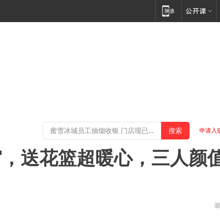
申请入
窝，送花篮超暖心，三人颜