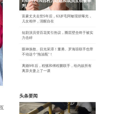
ENHYPEN西村力站姐和成员互动被审
判
富豪丈夫去世5年后，63岁毛阿敏现状曝光，
儿女相伴，清醒自在
短剧演员登百花奖引热议，圈层壁垒终于被实
力击碎
眼神涣散、目光呆滞！董勇、罗海琼联手也带
不动这个“拖油瓶”！
离婚9年后，程愫和傅程鹏联手，给内娱所有
离异夫妻上了一课
头条要闻
互