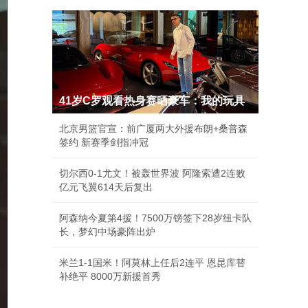
41岁C罗观看热身赛晒豪车：我的玩具
北京男篮官宣：前广厦两大外援布朗+桑普森
签约 新赛季剑指冲冠
切尔西0-1尤文！被轰世界波 阿隆索遭2连败
亿元飞翼614天后复出
阿森纳今夏第4援！7500万镑签下28岁纽卡队
长，梦幻中场豪阵出炉
米兰1-1国米！阿莫林上任后2连平 恩昆库替
补绝平 8000万新援首秀