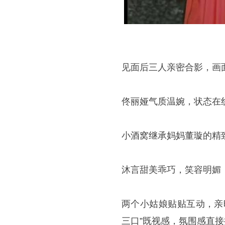
见面后三人亲密合影，画
佟丽娅气质温婉，状态在
小酒窝继承妈妈董璇的精
沐言甜美乖巧，笑容明媚
两个小姑娘贴贴互动，亲
三口”既视感，氛围感直