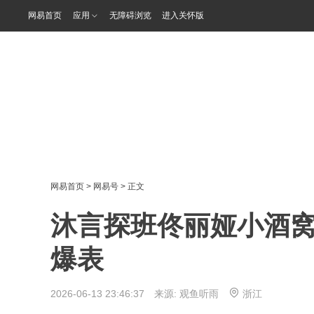
网易首页
应用
无障碍浏览
进入关怀版
网易首页
>
网易号
> 正文
沐言探班佟丽娅小酒
爆表
2026-06-13 23:46:37 来源:
观鱼听雨
浙江