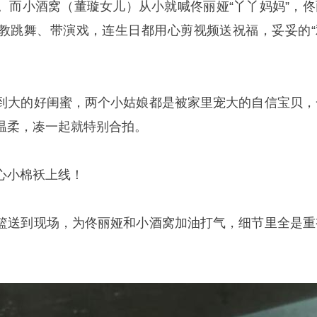
。而小酒窝（董璇女儿）从小就喊佟丽娅“丫丫妈妈”，佟
教跳舞、带演戏，连生日都用心剪视频送祝福，妥妥的“
到大的好闺蜜，两个小姑娘都是被家里宠大的自信宝贝，
温柔，凑一起就特别合拍。
心小棉袄上线！
篮送到现场，为佟丽娅和小酒窝加油打气，细节里全是重