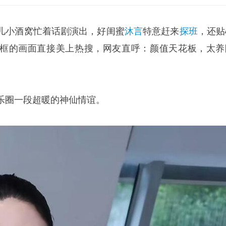
儿小酒窝忙着话剧演出，好闺蜜
沐言
特意赶来
探班
，还贴
框的画面直接美上热搜，网友直呼：颜值天花板，太养
乐圈一段超暖的神仙情谊。