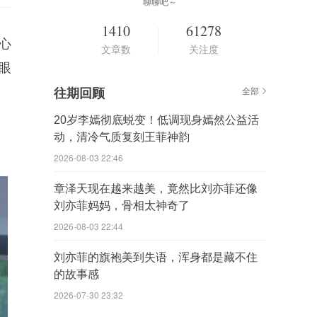
聊聊吧～
1410
61278
心
文章数
关注度
眼
往期回顾
全部
20岁李嫣彻底蜕变！低调现身嫣然公益活
动，清冷气质复刻王菲神韵
2026-08-03 22:46
章泽天现在越来越美，竟然比刘亦菲还像
刘亦菲妈妈，骨相太神奇了
2026-08-03 22:44
刘亦菲的旗袍美到失语，浑身都是藏不住
的故事感
2026-07-30 23:32