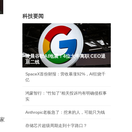
科技要闻
凌晨谷歌AI地震！4位大牛离职 CEO退
居二线
SpaceX首份财报：营收暴涨92%，AI狂烧千
亿
鸿蒙智行："竹知了"相关投诉均有明确侵权事
实
Anthropic老板急了：挖来的人，可能只为钱
家
存储芯片超级周期走到十字路口？