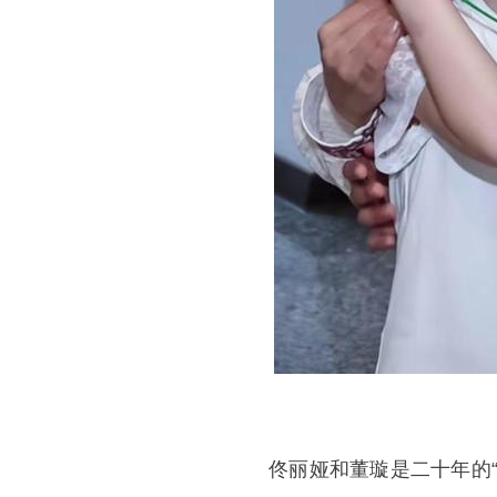
佟丽娅和董璇是二十年的