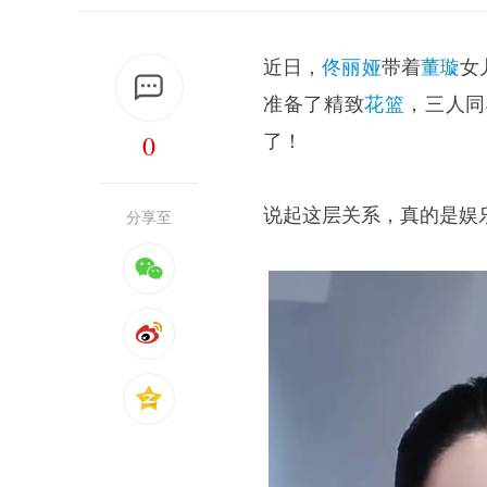
近日，
佟丽娅
带着
董璇
女
准备了精致
花篮
，三人同
0
了！
说起这层关系，真的是娱
分享至