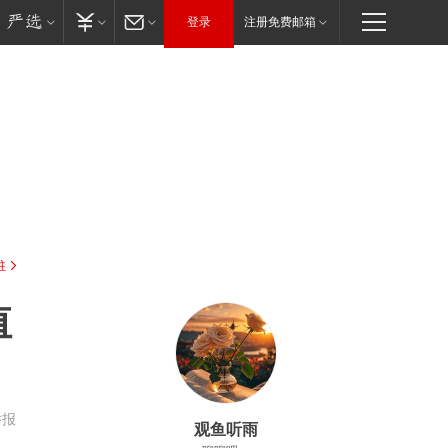
登录
注册免费邮箱
驻
值
举报
观鱼听雨