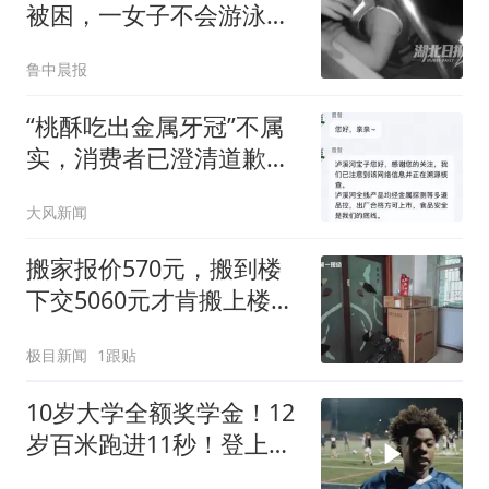
被困，一女子不会游泳在
浪中大呼救命！紧急救援
鲁中晨报
1小时后23人全部上岸，
一家三口执意支付“救援
“桃酥吃出金属牙冠”不属
费”被民警微笑婉拒
实，消费者已澄清道歉，
泸溪河回应为何选择谅
大风新闻
解：消费者为高龄老人，
公司也需要快速回归生产
搬家报价570元，搬到楼
下交5060元才肯搬上楼！
女子傻眼了
极目新闻
1跟贴
10岁大学全额奖学金！12
岁百米跑进11秒！登上超
级碗C位的最快神童如今