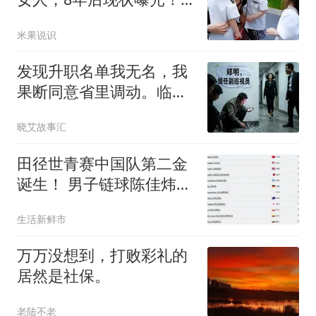
如今她后悔不？
米果说识
发现升职名单我无名，我
果断同意省里调动。临走
碰到身为厅长的妻：“明年
晓艾故事汇
升你！别气馁”我：抱歉用
不到，明天记得民政局
田径世青赛中国队第二金
见，离婚办下
诞生！ 男子链球陈佳炜全
场霸气领先历史性夺冠
生活新鲜市
万万没想到，打败彩礼的
居然是社保。
老陆不老