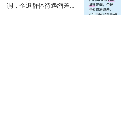
调，企退群体待遇缩差，
五年方向已经明确
白昼说故事
中日再次生变：高市早苗
突然对华改称呼 日本临阵
换将
共工之锚
最高院：因与违法停放的
机动车发生交通事故的，
违停方也应担责！
周军律师聊案子
退休人员注意：8月8日养
老金调整最新消息，这些
网传消息不实