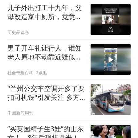
儿子外出打工十九年，父
母改造家中厕所，竟意外
挖出儿子的尸骨4
历史品鉴仓
男子开车礼让行人，谁知
老人原地不动靠近疑似碰
瓷，被保安提溜走
社会奇趣百科
2跟贴
"兰州公交车空调开多了要
扣司机钱"引发关注 多方
回应
中国新闻周刊
“买英国精子生3娃”的山东
女人，8年后现状曝光！