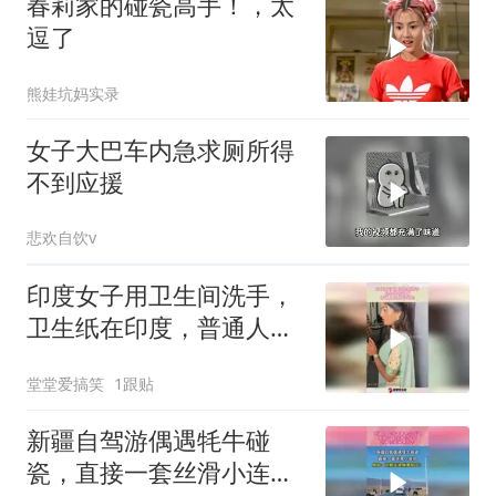
春莉家的碰瓷高手！，太
逗了
熊娃坑妈实录
女子大巴车内急求厕所得
不到应援
悲欢自饮v
印度女子用卫生间洗手，
卫生纸在印度，普通人是
用不起的！
堂堂爱搞笑
1跟贴
新疆自驾游偶遇牦牛碰
瓷，直接一套丝滑小连