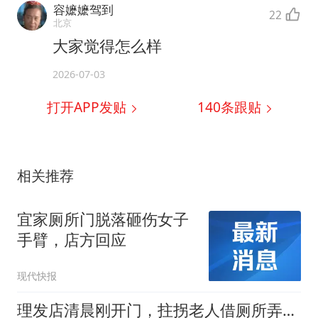
容嬷嬷驾到
22
北京
大家觉得怎么样
2026-07-03
打开APP发贴
140
条跟贴
相关推荐
宜家厕所门脱落砸伤女子
手臂，店方回应
现代快报
理发店清晨刚开门，拄拐老人借厕所弄脏地面，掏50元赔偿被00后店员婉拒！老板奖励每人一只鸡一杯奶茶，网友：这波操作暖哭了！