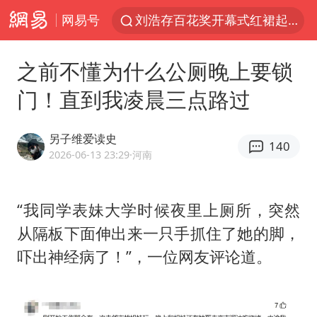
网易号
刘浩存百花奖开幕式红裙起舞
台风白海豚闭眼浙江上海处于危险半圆
之前不懂为什么公厕晚上要锁
张本智和：零封向鹏不意外
门！直到我凌晨三点路过
云南一地村民过火把节意外灼伤16人
泰国初中生饮弹自尽前开了26枪
另子维爱读史
140
用AI造出新病毒意味着什么
2026-06-13 23:29
·河南
今年第二强台风将带来多大影响
“我同学表妹大学时候夜里上厕所，突然
浙江最强风雨时段已锁定
从隔板下面伸出来一只手抓住了她的脚，
美股创4月份以来最大单周涨幅
吓出神经病了！”，一位网友评论道。
台风白海豚登陆点缩圈
上半年国内居民出游人次34.63亿