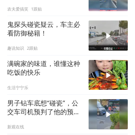
招，这算无接触事故不！
农夫爱搞笑
1跟贴
鬼探头碰瓷疑云，车主必
看防御秘籍！
趣说知识
2跟贴
满碗家的味道，谁懂这种
吃饭的快乐
生活宁宁乐
男子钻车底想“碰瓷”，公
交车司机预判了他的预
判！
新观在线