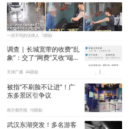
一丝不苟的法律人
1跟贴
调查 | 长城宽带的收费“乱
象”：交了“网费”又收“端口
费”，退费没着落，使用期
天津广播
44跟贴
可延长到2037年
被指“不刷脸不让进”！广
东多景区引争议
南方都市报
10跟贴
武汉东湖突发！多名游客