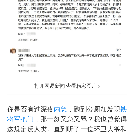
女子被狗舔脚确诊三级暴露 医生回应
泰国校园枪击事件已致8死30余伤
光伏八巨头签署“不低于成本价”倡议
多所幼师院校开设养老专业
台州《告全体市民书》：非必要不外出
习近平心系体育强国建设
打开网易新闻 查看精彩图片
你是否有过深夜
内急
，跑到公厕却发现
铁
将军把门
，那一刻又急又骂？我也曾觉得
这规定反人类。直到听了一位环卫大爷和