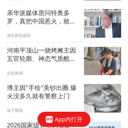
亲华派媒体质问特奥多
罗，真把中国惹火，敢上
前线跟中国打一仗吗
谢纶邮轮摄影
河南平顶山一烧烤摊主因
五官轮廓、神态气质酷似
张雪峰走红，二人同为42
吉刻新闻
岁，家中都有一个女儿；
张雪峰曾表示要开一家烤
博主因"手绘"美钞出圈 爆
肉店
火没多久就有警察上门
扬子晚报
App内打开
2026国家级养老调整定