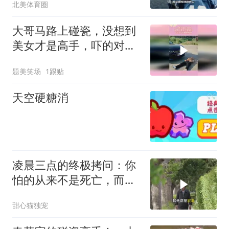
北美体育圈
怎样了？
大哥马路上碰瓷，没想到
美女才是高手，吓的对方
撒腿就跑
题美笑场
1跟贴
天空硬糖消
凌晨三点的终极拷问：你
怕的从来不是死亡，而是
从未真正活过
甜心猫独宠