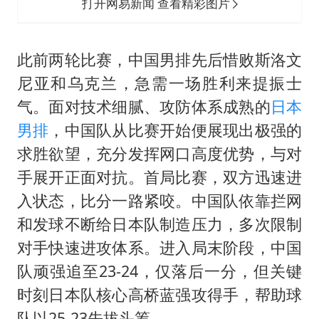
打开网易新闻 查看精彩图片
此前两轮比赛，中国男排先后惜败斯洛文
尼亚和乌克兰，急需一场胜利来提振士
气。面对技术细腻、攻防体系成熟的
日本
男排
，中国队从比赛开始便展现出极强的
求胜欲望，充分发挥网口高度优势，与对
手展开正面对抗。首局比赛，双方迅速进
入状态，比分一路紧咬。中国队依靠拦网
和发球不断给日本队制造压力，多次限制
对手快速进攻体系。进入局末阶段，中国
队顽强追至23-24，仅落后一分，但关键
时刻日本队核心高桥蓝强攻得手，帮助球
队以25-23先拔头筹。