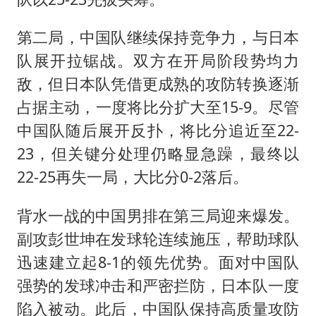
第二局，中国队继续保持竞争力，与日本
队展开拉锯战。双方在开局阶段势均力
敌，但日本队凭借更成熟的攻防转换逐渐
占据主动，一度将比分扩大至15-9。尽管
中国队随后展开反扑，将比分追近至22-
23，但关键分处理仍略显急躁，最终以
22-25再失一局，大比分0-2落后。
背水一战的中国男排在第三局迎来爆发。
副攻彭世坤在发球轮连续施压，帮助球队
迅速建立起8-1的领先优势。面对中国队
强势的发球冲击和严密拦防，日本队一度
陷入被动。此后，中国队保持高质量攻防