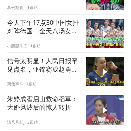
暮云凝碧j
1跟贴
今天下午17点30中国女排
对阵德国，全天八场女排
赛事轮番上演
小麒麒手工
1跟贴
信号太明显！人民日报罕
见点名，亚锦赛成赵勇、
排管最后救命稻草
聚焦事件
1跟贴
朱婷成霍启山救命稻草：
大婚风波后的惊人转折
清风月影j
3跟贴