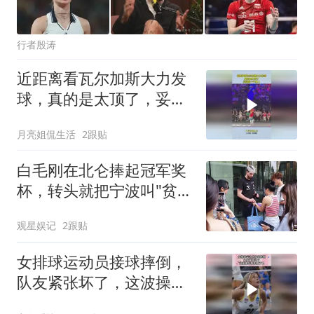
行者殷涛
近距离看瓦尔加斯大力发
球，真的是太顶了，妥妥
的一个男人！
月亮姐侃生活
2跟贴
白毛刚在北仑捧起冠军奖
杯，转头就把宁波叫"贫民
窟"
观星娱记
2跟贴
女排球运动员接球摔倒，
队友紧张坏了，这波操作
都看傻了吧！