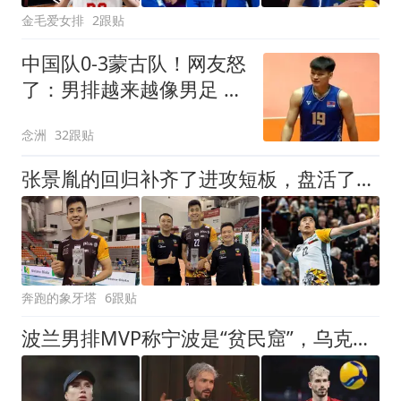
金毛爱女排
2跟贴
中国队0-3蒙古队！网友怒
了：男排越来越像男足 接
下来该输谁了？
念洲
32跟贴
张景胤的回归补齐了进攻短板，盘活了全队战术体系，提升了发接发与关键分能力，让本就稳步提升的队伍战力直接拉满
奔跑的象牙塔
6跟贴
波兰男排MVP称宁波是“贫民窟”，乌克兰名将4次挑衅中国，谁给了他们勇气？