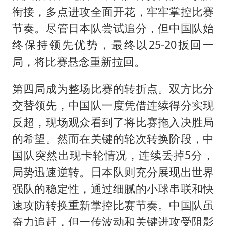
衔接，多点进攻全面开花，牢牢掌控比赛
节奏。尽管日本队尝试追分，但中国队始
终保持领先优势，最终以25-20扳回一
局，将比赛悬念重新拉回。
第四局成为整场比赛的转折点。双方比分
交替领先，中国队一度凭借连续得分实现
反超，现场观众看到了将比赛拖入决胜局
的希望。然而在关键的轮次转换阶段，中
国队突然出现卡轮情况，连续丢掉5分，
局势迅速逆转。日本队则充分展现出世界
强队的稳定性，通过细腻的小球串联和快
速攻防转换重新掌控比赛节奏。中国队虽
奋力追赶，但一传波动和关键进攻受阻影