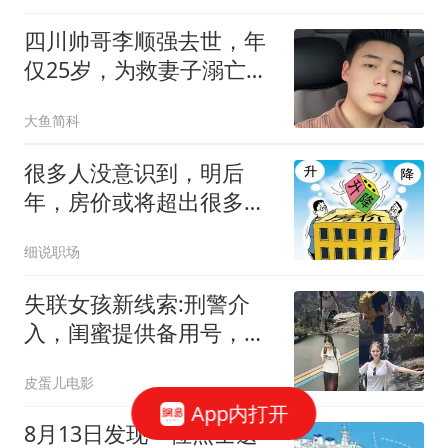
四川帅哥李顺强去世，年
仅25岁，为救妻子溺亡，
儿子才5岁多
大鱼简科
很多人没意识到，明后
年，房价或将超出很多人
的想象
细说职场
失联女孩新线索:刑警介
入，闺蜜提供备用号，案
情终于有大突破了
皮蛋儿电影
App内打开
8月13日发现一位烈士遗