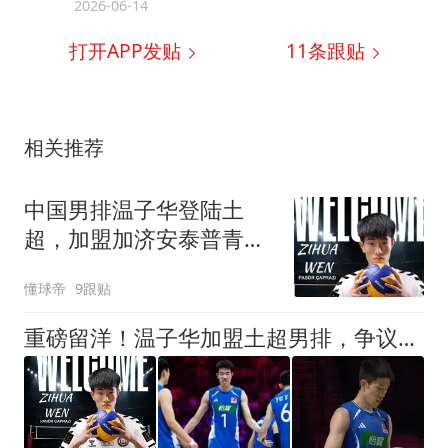
2026-06-14
打开APP发贴
11
条跟贴
相关推荐
中国男排温子华登陆土
超，加盟加济安泰普青年
体育俱乐部
懂球帝
9跟贴
重磅留洋！温子华加盟土超男排，争议不断却仍是男排接应希望