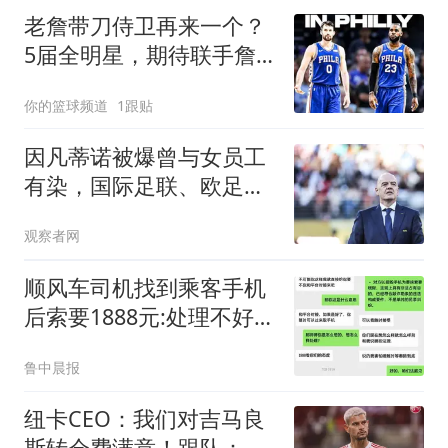
老詹带刀侍卫再来一个？
5届全明星，期待联手詹
皇完成最后一舞！
你的篮球频道
1跟贴
因凡蒂诺被爆曾与女员工
有染，国际足联、欧足联
回应
观察者网
顺风车司机找到乘客手机
后索要1888元:处理不好就
拔卡
鲁中晨报
纽卡CEO：我们对吉马良
斯转会费满意！跟队：莱