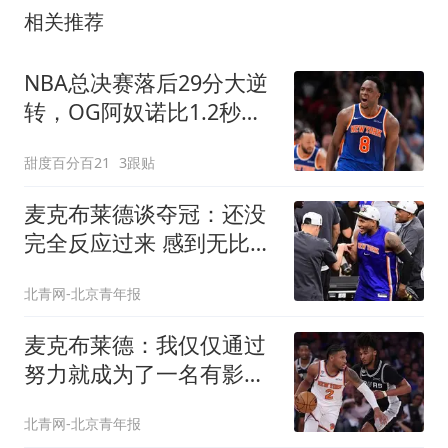
相关推荐
NBA总决赛落后29分大逆
转，OG阿奴诺比1.2秒绝
杀助尼克斯53年首冠
甜度百分百21
3跟贴
麦克布莱德谈夺冠：还没
完全反应过来 感到无比感
激
北青网-北京青年报
麦克布莱德：我仅仅通过
努力就成为了一名有影响
力的球员
北青网-北京青年报