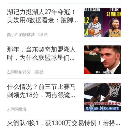
湖记力挺湖人27年夺冠！
美媒用4数据看衰：跛脚
阵容+双核皆防守黑洞
颜小白的篮球梦
5跟贴
那年，当东契奇加盟湖人
时，为什么联盟球星们会
齐齐露出这个反应
左脚爆射得分
3跟贴
什么情况？前三节比赛马
刺领先18分，两点很诡
异，想起杜锋
人间闲散客
火箭队4换1，获1300万交易特例！若搭上1枚首轮，可换轮换级悍将