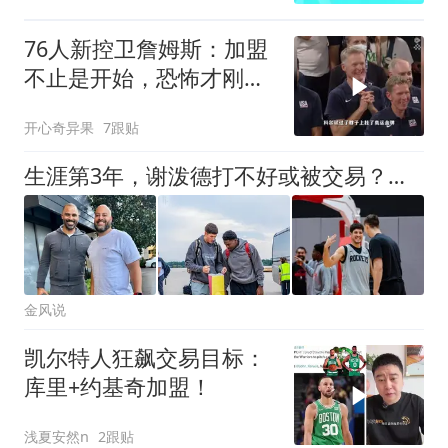
76人新控卫詹姆斯：加盟
不止是开始，恐怖才刚刚
开始！
开心奇异果
7跟贴
生涯第3年，谢泼德打不好或被交易？远逊卡斯尔，火箭队耐心有限
金风说
凯尔特人狂飙交易目标：
库里+约基奇加盟！
浅夏安然n
2跟贴