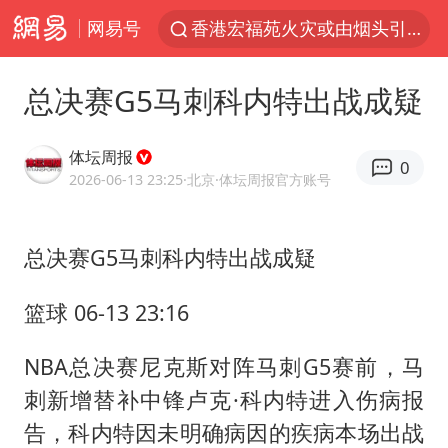
网易号
香港宏福苑火灾或由烟头引起
浙江金华：市民非必要不外出
总决赛G5马刺科内特出战成疑
网约车司机充电时猝死保险拒赔
中国父女泰国骑摩托车坠崖1死1伤
体坛周报
0
白海豚将正面袭击贯穿浙江
2026-06-13 23:25
·北京
·体坛周报官方账号
周末打虎 宋致远被查
总决赛G5马刺科内特出战成疑
浙江台州《告全体市民书》
上半年国内居民出游人次34.63亿
篮球 06-13 23:16
刘浩存百花奖开幕式红裙起舞
NBA总决赛尼克斯对阵马刺G5赛前，马
万岁山接盘烂尾恒大文旅城
刺新增替补中锋卢克·科内特进入伤病报
薛之谦杭州站演唱会取消
告，科内特因未明确病因的疾病本场出战