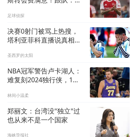
比锡有意恩瓦内里
足球侦探
决赛0射门被骂上热搜，
塔利亚菲科直播说真相：
阿根廷活活累垮的
圣西罗的太阳
NBA冠军警告卢卡湖人：
难复刻2024独行侠，1致
命短板注定走不远
林间小温柔
郑丽文：台湾没"独立"过
也从来不是一个国家
海峡导报社