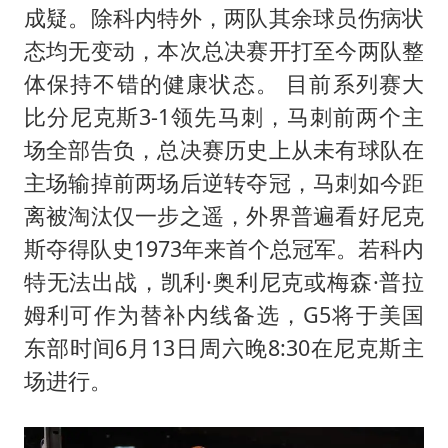
泰国初中生饮弹自尽前开了26枪
成疑。除科内特外，两队其余球员伤病状
“准2万亿”之城点名支持三所大学
态均无变动，本次总决赛开打至今两队整
店主称换“青海拉面”招牌后生意更好
体保持不错的健康状态。 目前系列赛大
比分尼克斯3-1领先马刺，马刺前两个主
女儿为争财产堵门阻挠父亲出殡
场全部告负，总决赛历史上从未有球队在
习近平心系体育强国建设
主场输掉前两场后逆转夺冠，马刺如今距
离被淘汰仅一步之遥，外界普遍看好尼克
斯夺得队史1973年来首个总冠军。若科内
特无法出战，凯利·奥利尼克或梅森·普拉
姆利可作为替补内线备选，G5将于美国
东部时间6月13日周六晚8:30在尼克斯主
场进行。