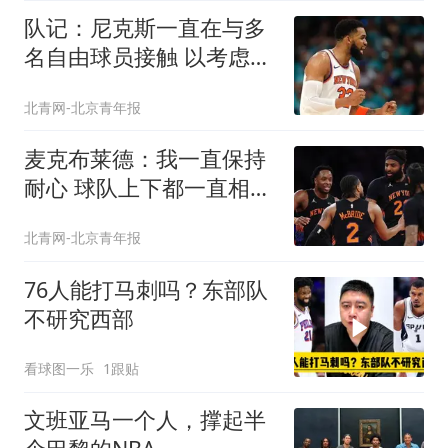
队记：尼克斯一直在与多
名自由球员接触 以考虑填
补第三中锋位置
北青网-北京青年报
麦克布莱德：我一直保持
耐心 球队上下都一直相信
我
北青网-北京青年报
76人能打马刺吗？东部队
不研究西部
看球图一乐
1跟贴
文班亚马一个人，撑起半