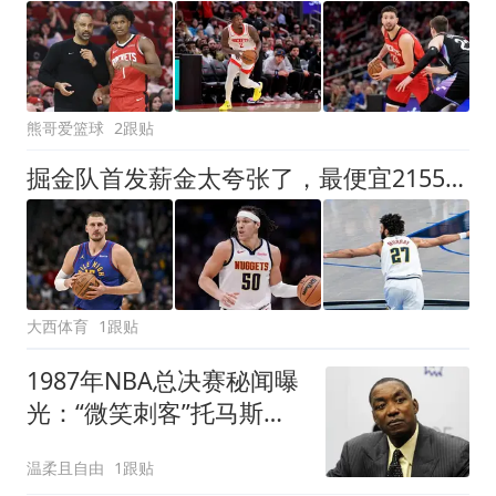
熊哥爱篮球
2跟贴
掘金队首发薪金太夸张了，最便宜2155万，难怪沃特森留不住
大西体育
1跟贴
1987年NBA总决赛秘闻曝
光：“微笑刺客”托马斯承
认咬过“酋长”帕里什
温柔且自由
1跟贴