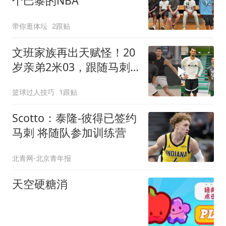
个巴黎的NBA
带你逛体坛
2跟贴
文班家族再出天赋怪！20
岁亲弟2米03，跟随马刺
合练冲NBA
篮球过人技巧
1跟贴
Scotto：泰隆-彼得已签约
马刺 将随队参加训练营
北青网-北京青年报
天空硬糖消