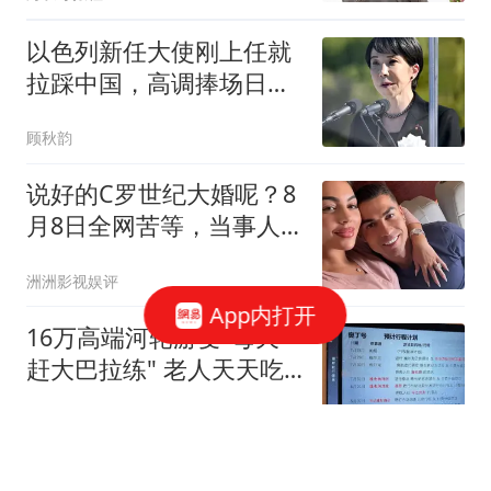
以色列新任大使刚上任就
拉踩中国，高调捧场日
本，对华来者不善！
顾秋韵
说好的C罗世纪大婚呢？8
月8日全网苦等，当事人
却全程沉默
洲洲影视娱评
App内打开
16万高端河轮游变"每天
赶大巴拉练" 老人天天吃
保心丸
21世纪经济报道
2026年广东最新前十所高