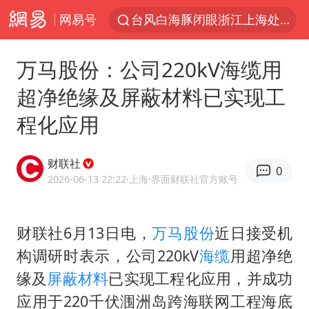
网易号
台风白海豚闭眼浙江上海处于危险半圆
香港火灾调查报告：大火或由烟头引起
万马股份：公司220kV海缆用
“China Cool”火了，老外爱上中国避暑游
超净绝缘及屏蔽材料已实现工
中国东方电气集团原党组副书记、董事宋致远被查
程化应用
张本智和：零封向鹏不意外
云南一地村民过火把节意外灼伤16人
财联社
0
泰国初中生饮弹自尽前开了26枪
2026-06-13 22:22
·上海
·界面财联社官方账号
内蒙古“十六运”主宣传片发布
用AI造出新病毒意味着什么
财联社6月13日电，
万马股份
近日接受机
构调研时表示，公司220kV
海缆
用超净绝
今年第二强台风将带来多大影响
缘及
屏蔽材料
已实现工程化应用，并成功
浙江最强风雨时段已锁定
应用于220千伏涠洲岛跨海联网工程海底