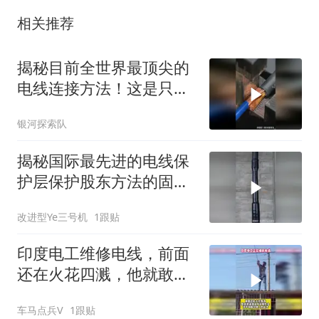
相关推荐
揭秘目前全世界最顶尖的
电线连接方法！这是只需
要一秒钟就能搞定
银河探索队
揭秘国际最先进的电线保
护层保护股东方法的固定
原理！
改进型Ye三号机
1跟贴
印度电工维修电线，前面
还在火花四溅，他就敢直
接徒手带电作业
车马点兵V
1跟贴