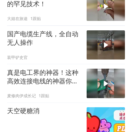
的罕见技术！
大姐在旅途
1跟贴
国产电缆生产线，全自动
无人操作
装甲铲史官
真是电工界的神器！这种
高效连接电线的神器你见
过吗？
麦修肉伊成长记
1跟贴
天空硬糖消