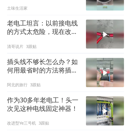
得高大上！
土味生活家
老电工坦言：以前接电线
的方式太危险，现在改还
来得及
清哥说片
3跟贴
插头线不够长怎么办？如
何用最省时的方法将插座
和电线连接起来？
阿北的旅行
3跟贴
作为30多年老电工！头一
次见这种电线固定神器！
改进型Ye三号机
3跟贴