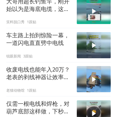
大哥用超长钓鱼竿，刚开
始以为是海底电缆，这是
在钓龙王吗！
笑料脱口秀
1跟贴
车主路上拍到惊险一幕，
一道闪电直直劈中电线
锐眼新闻
3跟贴
收废电线也能年入20万？
老表的剥线神器让效率翻
10倍！
老猫动物馆
1跟贴
仅需一根电线和焊枪，对
葫芦底部这样做，下秒变