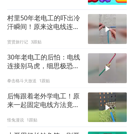
村里50年老电工的吓出冷
汗瞬间！原来这电线连接
法一直是错的！
贤贤旅行记
3跟贴
30年老电工的后怕：电线
连接别马虎，细思极恐！
正确方法收好！
拳击格斗大放送
1跟贴
后悔跟着老外学电工！原
来一起固定电线方法竟然
全部错误！
怪兔漫说
1跟贴