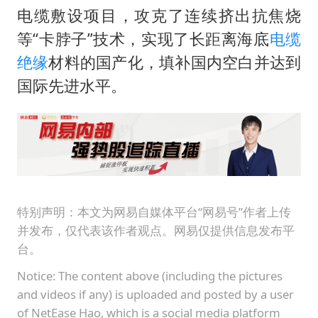
上半年国内居民出游人次34.63亿
电缆敷设项目，攻克了连续挤出抗焦烧
王虹邓煜的同学获统计学界诺贝尔奖
等“卡脖子”技术，实现了长距离海底
电缆
光伏八巨头签署“不低于成本价”倡议
绝缘
材料的国产化，填补国内空白并达到
泰国校园枪击事件已致8死30余伤
国际先进水平。
台州《告全体市民书》：非必要不外出
老人被城管撞倒后离世亲属质疑记录仪
宇树王兴兴被问了360多个问题
视频丨森林温泉、油菜花海、丹崖碧水……解锁各地夏日限定体验
特别声明：本文为网易自媒体平台“网易号”作者上传
习近平心系体育强国建设
并发布，仅代表该作者观点。网易仅提供信息发布平
台。
Notice: The content above (including the pictures
and videos if any) is uploaded and posted by a user
of NetEase Hao, which is a social media platform