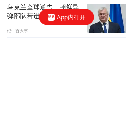
乌克兰全球通告，朝鲜导
弹部队若进驻俄罗斯，乌
App内打开
军将立即摧毁
纪中百大事
台风"白海豚"闭眼了 浙
江、上海等地位于台风危
险半圆
都市快报橙柿互动
时光悄悄溜走！英国王室
夏洛特公主度假旧照见证
全家岁月变化
墨薷桃桃
佟丽娅43岁生日，陈思诚
零点送祝福，单人许愿照