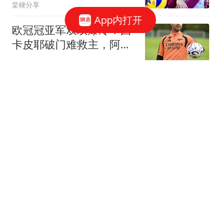
棠棣分享
App内打开
欧冠冠亚军双双爆冷！因
卡皮耶破门难救主，阿森
纳1-3不敌贝蒂斯
钉钉陌上花开
打败韦唯毛阿敏，却被亲
弟弟砸成脑震荡，一代歌
后沦为保姆谋生
眼底星碎
撑住！辽宁今日高温冲刺
42℃，夜间雨水全面反攻
辽宁卫视