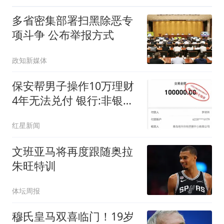
多省密集部署扫黑除恶专
项斗争 公布举报方式
政知新媒体
保安帮男子操作10万理财
4年无法兑付 银行:非银行
产品
红星新闻
文班亚马将再度跟随奥拉
朱旺特训
体坛周报
穆氏皇马双喜临门！19岁