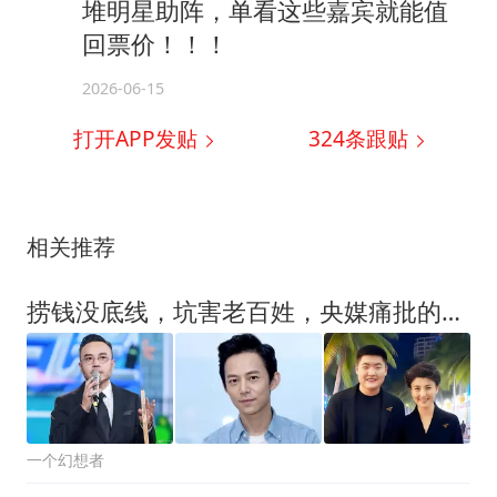
堆明星助阵，单看这些嘉宾就能值
回票价！！！
2026-06-15
打开APP发贴
324
条跟贴
相关推荐
捞钱没底线，坑害老百姓，央媒痛批的五位明星，没有一个值得同情
一个幻想者