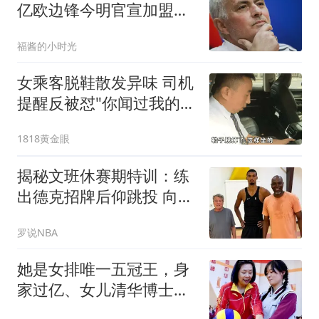
亿欧边锋今明官宣加盟皇
马！穆帅再获强援
福酱的小时光
女乘客脱鞋散发异味 司机
提醒反被怼"你闻过我的脚
吗"
1818黄金眼
揭秘文班休赛期特训：练
出德克招牌后仰跳投 向大
梦继续学习低位技术
罗说NBA
她是女排唯一五冠王，身
家过亿、女儿清华博士，
现状连郎平都意外