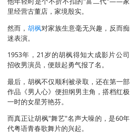
他年轻时是个不折不扣的"富二代"——家
里经营古董店，家境殷实。
然而，
胡枫
对家族生意毫无兴趣，反而痴
迷表演。
1953年，21岁的胡枫得知大成影片公司
招收男演员，便鼓起勇气报了名。
最后，胡枫不仅顺利被录取，还在第一部
作品《男人心》便担纲男主角，搭档红极
一时的女星芳艳芬。
而真正让胡枫"舞艺"名声大噪的，是60年
代粤语青春歌舞片的兴起。