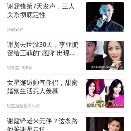
谢霆锋第7天发声，三人
关系彻底定性
狂破武神
谢贤去世没30天，李亚鹏
留给王菲的“底牌”出现，
谢霆锋也难反驳
纪事堂
3跟贴
女星邂逅帅气伴侣，甜蜜
婚姻生活惹人羡慕
寝室显眼包大队长
谢霆锋老来无伴？这条路
他爸谢贤走过