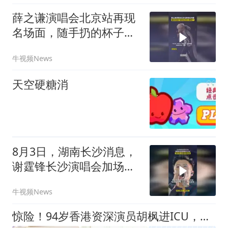
薛之谦演唱会北京站再现
名场面，随手扔的杯子砸
到自己的头 表情亮了
牛视频News
天空硬糖消
8月3日，湖南长沙消息，
谢霆锋长沙演唱会加场，
9月12-13日两场连唱
牛视频News
惊险！94岁香港资深演员胡枫进ICU，昏迷四天，发视频报平安