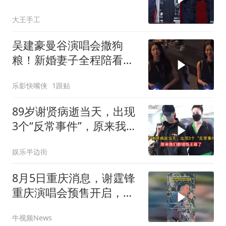
训，郭德纲登台献唱
大王手工
吴建豪曼谷演唱会撒狗
粮！新婚妻子全程陪看，
小腹平坦打破奉子成婚传
乐影快嘴侠
1跟贴
闻
89岁谢贤病逝当天，出现
3个“反常事件”，原来我们
都错怪王菲
娱乐半边街
8月5日重庆消息，谢霆锋
重庆演唱会预售开启，时
隔一年再度中秋登陆山
牛视频News
城！