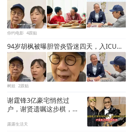
你约电影
4跟贴
94岁胡枫被曝胆管炎昏迷四天，入ICU插管抢救，康复后露脸报平安
树娃
2跟贴
谢霆锋3亿豪宅悄然过
户，谢贤遗嘱这步棋，才
是真正的高明布局
露露生活天