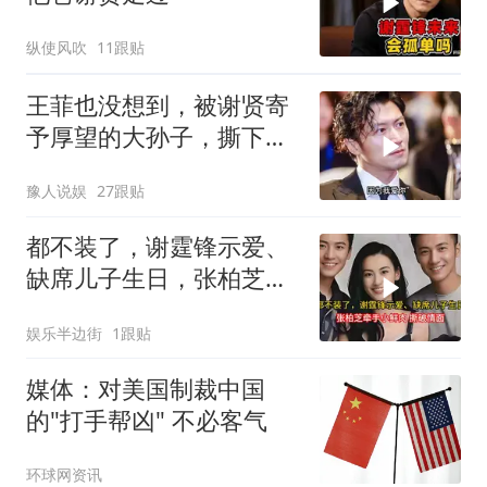
纵使风吹
11跟贴
王菲也没想到，被谢贤寄
予厚望的大孙子，撕下了
谢霆锋的“体面”
豫人说娱
27跟贴
都不装了，谢霆锋示爱、
缺席儿子生日，张柏芝牵
手小鲜肉撕破情面
娱乐半边街
1跟贴
媒体：对美国制裁中国
的"打手帮凶" 不必客气
环球网资讯