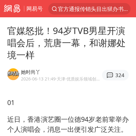
官方通报传销头目出狱办书院
网易号
服务提质，内需扩容有保障
普京宣布多项人事调整
官媒怒批！94岁TVB男星开演
美股收盘：道指再创历史新高
唱会后，荒唐一幕，和谢娜处
22岁女生南太行山失联已十天
境一样
人贩子“梅姨”真名谢家梅
她时尚丫
宝妈回应打疫苗护士被指不专业
324
2026-06-13 21:49
·天津
·优质娱乐领域创作者
强台风白海豚逐渐向我国靠近
被一条街帮助的“煎饼叔叔”去世
01
为鼓励女儿 41岁妈妈考上985研究生
近日，香港演艺圈一位德94岁老前辈举办
蜜雪冰城员工抽烟收银 门店现已停业
个人演唱会，消息一出便引发广泛关注。
“老头乐”悬挂“蒙H好几个8”上路