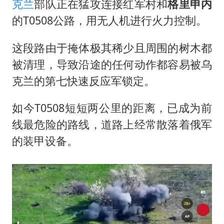
克兰
部队正在猛攻连接红军村和
格里申内
的T0508公路，用无人机进行火力控制。
这段路由于掩体极其稀少且周围的树木都
被清理，导致沿途的任何动作都容易被乌
克兰的第七快速反应军锁定。
如今T0508短短两公里的距离，已成为前
线最危险的路线，道路上经常散落着俄军
的装甲设备。