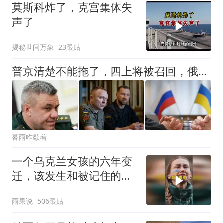
莫斯科炸了，克宫集体失
声了
揭秘世间万象
23跟贴
普京清楚不能拖了，四上将被召回，俄军新部队成立，战场节奏将变
暮雨咋歇着
一个乌克兰女孩的六年变
迁，该发生和被记住的都
发生和被记忆了
雨果说
506跟贴