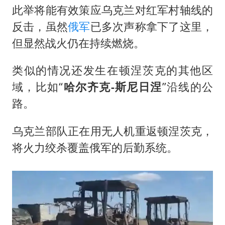
此举将能有效策应乌克兰对红军村轴线的
反击，虽然
俄军
已多次声称拿下了这里，
但显然战火仍在持续燃烧。
类似的情况还发生在顿涅茨克的其他区
域，比如“
哈尔齐克-斯尼日涅
”沿线的公
路。
乌克兰部队正在用无人机重返顿涅茨克，
将火力绞杀覆盖俄军的后勤系统。