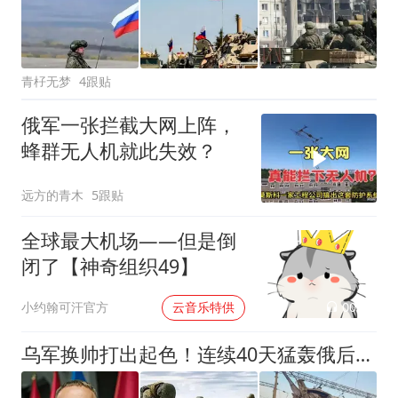
青杍无梦
4跟贴
俄军一张拦截大网上阵，
蜂群无人机就此失效？
远方的青木
5跟贴
全球最大机场——但是倒
闭了【神奇组织49】
00:02
小约翰可汗官方
云音乐特供
乌军换帅打出起色！连续40天猛轰俄后方，俄军前线扛不住了