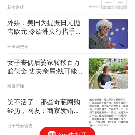
新浪财经
外媒：美国为提振日元抛
售欧元 令欧洲央行措手不
及
环球网资讯
女子丧偶后婆家转移百万
赔偿金 丈夫亲属:钱可能
烧了
极目新闻
笑不活了！那些奇葩网购
经历，网友：商家发错
货，十年都没用完
另子维爱读史
App内打开