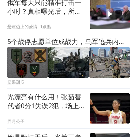
俄军每天只能精准打击一
小时？真相曝光后，所有
人都沉默了
悬崖边上的爱情
1跟贴
5个战俘志愿单位成战力，乌军逃兵内讧开火，战场局面完全变了
坚果甜瓜
光漂亮有什么用！张茹替
代者0分1失误2犯，场上
存在感只剩秀颜值？
弄月公子