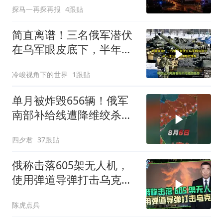
探马一再探再报
4跟贴
简直离谱！三名俄军潜伏
在乌军眼皮底下，半年送
出数百份绝密情报
冷峻视角下的世界
1跟贴
单月被炸毁656辆！俄军
南部补给线遭降维绞杀惨
状曝光
四夕君
37跟贴
俄称击落605架无人机，
使用弹道导弹打击乌克兰
多地作为报复
陈虎点兵