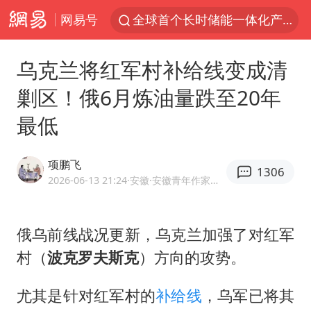
网易号
全球首个长时储能一体化产业园量产
台风白海豚已进入24小时警戒线
乌克兰将红军村补给线变成清
“秋天的第一杯奶茶”6岁了
剿区！俄6月炼油量跌至20年
上海：台风白海豚或将带来龙卷风
最低
四川宜宾高县4.9级地震致1死
国乒男单横滨冠军赛全军覆没
项鹏飞
1306
38岁演员求职万岁山NPC成功
2026-06-13 21:24
·安徽
·安徽青年作家协会作家 优质军事领域创作者
胡彦斌获《歌手2026》歌王
U17国足三连胜晋级明日之星半决赛
俄乌前线战况更新，乌克兰加强了对红军
村（
波克罗夫斯克
）方向的攻势。
美股存储板块集体大跌
中巨芯：上半年归母净利润1405.77万元
尤其是针对红军村的
补给线
，乌军已将其