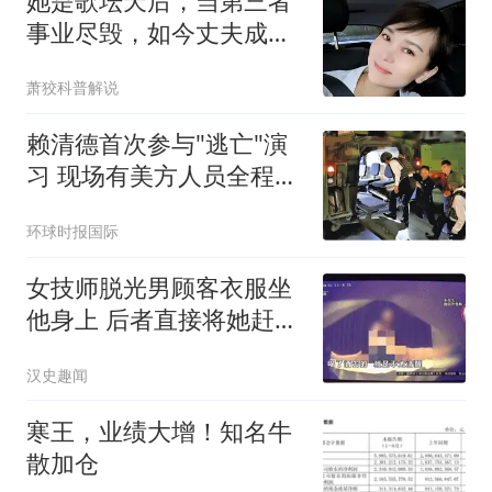
她是歌坛天后，当第三者
事业尽毁，如今丈夫成足
协主席，儿女双全
萧狡科普解说
赖清德首次参与"逃亡"演
习 现场有美方人员全程观
察
环球时报国际
女技师脱光男顾客衣服坐
他身上 后者直接将她赶了
下去
汉史趣闻
寒王，业绩大增！知名牛
散加仓