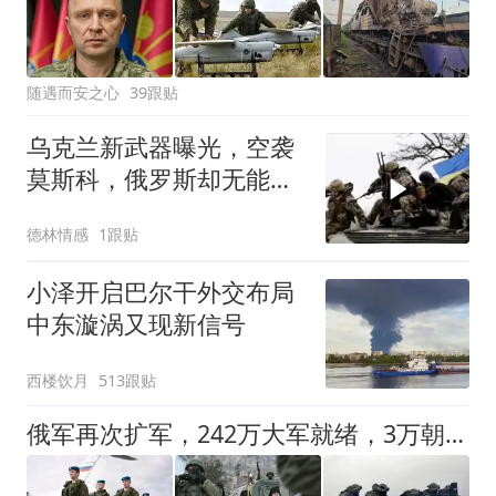
随遇而安之心
39跟贴
乌克兰新武器曝光，空袭
莫斯科，俄罗斯却无能为
力？
德林情感
1跟贴
小泽开启巴尔干外交布局
中东漩涡又现新信号
西楼饮月
513跟贴
俄军再次扩军，242万大军就绪，3万朝军来援，普京抓住机会？