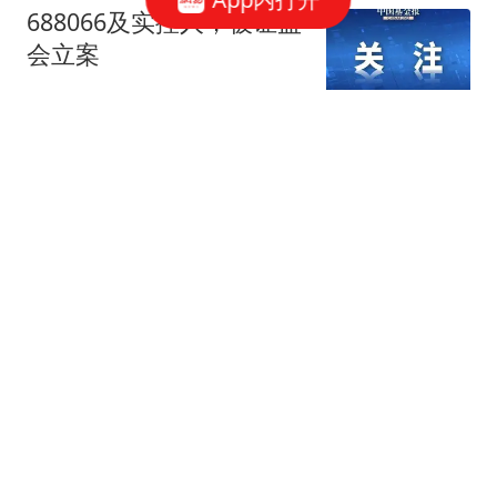
688066及实控人，被证监
会立案
中国基金报
点球扑两个、晋级决赛！
浮嶋敏的神操作，让骂
他“下课”的人闭嘴了
曹老师评球
印度又开始了，只不过这
回他踢到的铁板有点太硬
了。
流苏晚晴
朝鲜向俄部署弹道导弹，
不仅仅是打击乌克兰，暗