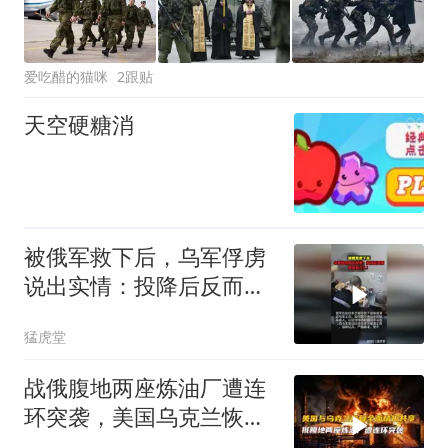
爱吃醋的猫咪
2跟贴
天空硬糖消
被俄军救下后，乌军俘虏
说出实情：投降后反而更
怕自己人！
猛虎堂
战俄腹地两座炼油厂遭连
环突袭，美国乌克兰恢复
全面情报共享