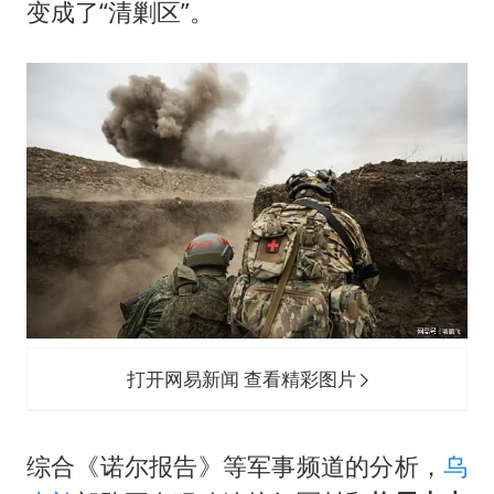
东航：国内客票提前14天免费退改
变成了“清剿区”。
日本试射“战斧”导弹，国防部回应
名创优品回应女子吐槽内裤质量差
百花奖开幕式
胡彦斌韩磊 谁帮谁
夯实基础开新局
打开网易新闻 查看精彩图片
综合《诺尔报告》等军事频道的分析，
乌