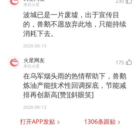
230
来自火星
波城已是一片废墟，出于宣传目
的，兽鹅不愿放弃此地，只能持续
消耗下去。
2026-06-13
火星网友
175
来自火星
在乌军烟头雨的热情帮助下，兽鹅
炼油产能技术性回调探底，节能减
排再创新高[赞][斜眼笑]
2026-06-13
打开APP发贴
1306
条跟贴