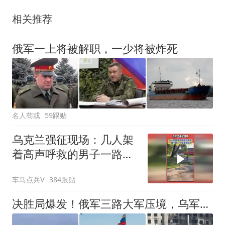
相关推荐
俄军一上将被解职，一少将被炸死
名人苟或
59跟贴
乌克兰强征现场：几人架
着高声呼救的男子一路小
跑，仓促塞进车中
车马点兵V
384跟贴
决胜局爆发！俄军三路大军压境，乌军拼死一搏，最后一道屏障告急