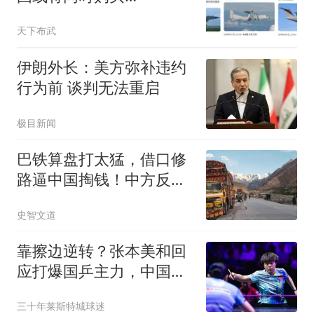
歼-10CE、空警-500和
天下布武
运-20B！
伊朗外长：美方弥补违约
行为前 谈判无法重启
极目新闻
巴铁算盘打太猛，借口修
路逼中国掏钱！中方反
击：想白拿钱没门！
史智文道
靠擦边逆转？张本美和回
应打爆国乒主力，中国教
练不喊暂停惹争议
三十年莱斯特城球迷