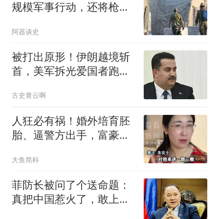
规模军事行动，还将枪口
对准中国记者？
阿器谈史
被打出原形！伊朗越境斩
首，美军拆光爱国者跑
路，库尔德彻底被卖
古史青云啊
人狂必有祸！婚外培育胚
胎、逼警方出手，富豪男
子终为荒唐买了单
大鱼简科
菲防长被问了个送命题：
真把中国惹火了，敢上前
线跟中国打一仗吗