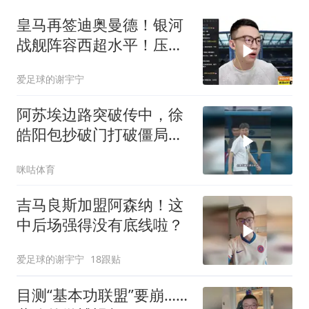
皇马再签迪奥曼德！银河
战舰阵容西超水平！压不
住巴萨就是失败
爱足球的谢宇宁
阿苏埃边路突破传中，徐
皓阳包抄破门打破僵局，
上海申花1比0领先青岛海
咪咕体育
牛
吉马良斯加盟阿森纳！这
中后场强得没有底线啦？
爱足球的谢宇宁
18跟贴
目测“基本功联盟”要崩……