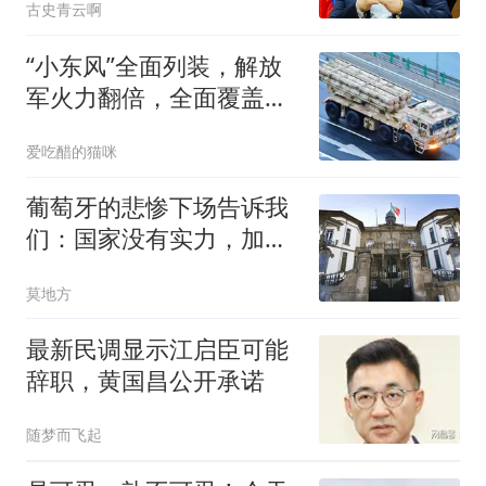
古史青云啊
“小东风”全面列装，解放
军火力翻倍，全面覆盖台
海，台专家都点赞
爱吃醋的猫咪
葡萄牙的悲惨下场告诉我
们：国家没有实力，加入
什么条约都没用
莫地方
最新民调显示江启臣可能
辞职，黄国昌公开承诺
随梦而飞起