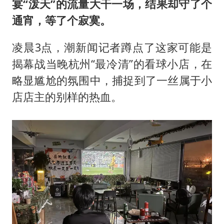
宴“泼天”的流量大干一场，结果却守了个
通宵，等了个寂寞。
凌晨3点，潮新闻记者蹲点了这家可能是
揭幕战当晚杭州“最冷清”的看球小店，在
略显尴尬的氛围中，捕捉到了一丝属于小
店店主的别样的热血。