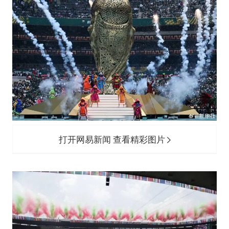
香港高温刷新历史纪录
灌溉水坝被隔成鱼塘 村民投诉20余年
中国第1高楼阻尼器摆动明显
奋力开创中国式现代化建设新局面
打开网易新闻 查看精彩图片