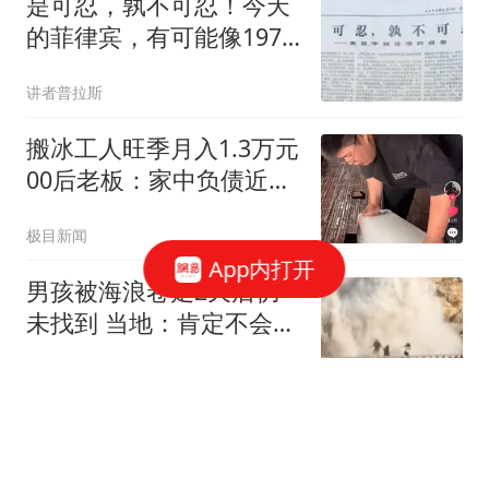
是可忍，孰不可忍！今天
的菲律宾，有可能像1979
年的越南下场吗？
讲者普拉斯
搬冰工人旺季月入1.3万元
00后老板：家中负债近两
亿
极目新闻
App内打开
男孩被海浪卷走2天后仍
未找到 当地：肯定不会放
弃
潇湘晨报
泰国男团前成员失踪后遗
体在河中发现 包内现20公