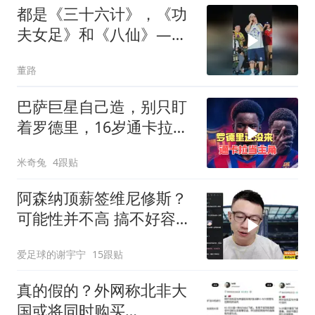
都是《三十六计》，《功
夫女足》和《八仙》——
瞒天过海、声东击西、暗
董路
度陈仓、偷梁换柱、抛砖
引玉、树上开花、金蝉脱
巴萨巨星自己造，别只盯
壳、借刀杀人
着罗德里，16岁通卡拉是
未来
米奇兔
4跟贴
阿森纳顶薪签维尼修斯？
可能性并不高 搞不好容易
三输
爱足球的谢宇宁
15跟贴
真的假的？外网称北非大
国或将同时购买