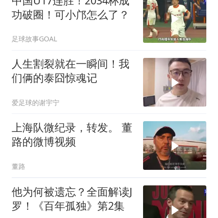
中国U17连胜！2034杯成
功破圈！可小邝怎么了？
足球故事GOAL
人生割裂就在一瞬间！我
们俩的泰囧惊魂记
爱足球的谢宇宁
上海队微纪录，转发。 董
路的微博视频
董路
他为何被遗忘？全面解读J
罗！《百年孤独》第2集