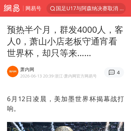
网易号
国足U17与阿森纳决赛取消 并列冠军
2025年小学教师减少13.19万
预热半个月，群发4000人，客
王艺迪2-4不敌张本美和止步4强
人0，萧山小店老板守通宵看
以军士兵把枪口对准中国记者
世界杯，却只等来……
上门女婿出轨女邻居多年被判重婚罪
韩军前线部队连曝丑闻
萧内网
4
女子发现前夫婚内与第三者育子
2026-06-13 20:39
·浙江
·萧内网官方网易号
《龙餐馆》 冲奖
笔试第一被劝弃考涉事副校长被撤职
6月12日凌晨，美加墨世界杯揭幕战打
响。
构建更高水平的全民健身公共服务体系
挡“张雪机车”民进党当局怕什么