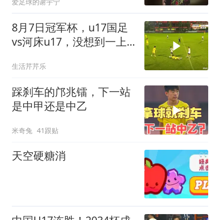
爱足球的谢宇宁
8月7日冠军杯，u17国足
vs河床u17，没想到一上
来意外一幕就出现了
生活芹芹乐
踩刹车的邝兆镭，下一站
是中甲还是中乙
米奇兔
41跟贴
天空硬糖消