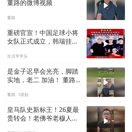
董路的微博视频
董路
重磅官宣！中国足球小将
女队正式成立，韩瑞挂帅
出任首任主教练！
生活亨亨乐
是金子迟早会光亮，脚踏
实地，老二 加油！ 董路
的微博视频
董路
1跟贴
皇马队史新标王！26夏最
贵转会！老佛爷老穆人生
豪赌？