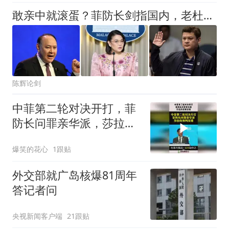
敢亲中就滚蛋？菲防长剑指国内，老杜长子一句话，直击马科斯死穴
陈辉论剑
中菲第二轮对决开打，菲
防长问罪亲华派，莎拉的
预判没错！
爆笑的花心
1跟贴
外交部就广岛核爆81周年
答记者问
央视新闻客户端
21跟贴