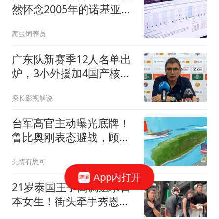
然怀念2005年的诺基亚
6600
爬虫饲养员
广东队新赛季12人名单出
炉，3小外援加4国产核
心，内线扶正两新人
探长影视解说
台军高官主动曝光底牌！
鲁比奥刚表态避战，顾立
雄反手掀了桌子？
无情有思可
App内打开
21岁泰国王子高调追求日
本女生！街头牵手秀恩
爱，网友：这是为爱不要