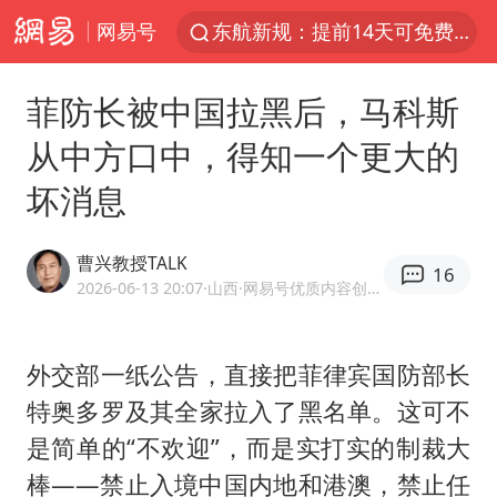
网易号
东航新规：提前14天可免费退改签
台风白海豚中心风力增强
菲防长被中国拉黑后，马科斯
日本试射“战斧”导弹，国防部回应
从中方口中，得知一个更大的
曝韩国足协为外籍裁判员安排色情招待
坏消息
四川宜宾市高县4.9级地震致1人死亡
向鹏0-3不敌张本智和
曹兴教授TALK
16
百花奖开幕式
2026-06-13 20:07
·山西
·网易号优质内容创作者
“新疆阿勒泰八月能滑雪”不实
我国外贸延续良好增长态势
外交部一纸公告，直接把菲律宾国防部长
特奥多罗及其全家拉入了黑名单。这可不
刘国正说向鹏打得很窝囊
是简单的“不欢迎”，而是实打实的制裁大
陈幸同晋级WTT横滨冠军赛8强
棒——禁止入境中国内地和港澳，禁止任