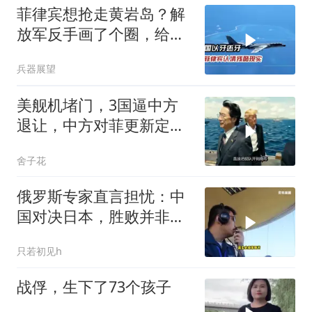
菲律宾想抢走黄岩岛？解
放军反手画了个圈，给了
马科斯一个警告
兵器展望
美舰机堵门，3国逼中方
退让，中方对菲更新定
义，马科斯败光国运
舍子花
俄罗斯专家直言担忧：中
国对决日本，胜败并非唯
一忧虑
只若初见h
战俘，生下了73个孩子