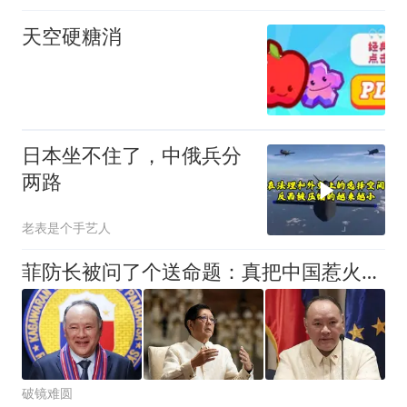
天空硬糖消
日本坐不住了，中俄兵分
两路
老表是个手艺人
菲防长被问了个送命题：真把中国惹火了，敢上前线跟中国打一仗吗
破镜难圆