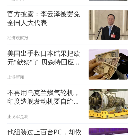
官方披露：李云泽被罢免
全国人大代表
经济观察报
美国出手救日本结果把欧
元"献祭"了 贝森特回应质
疑
上游新闻
不再用乌克兰燃气轮机，
印度造舰发动机要自给，
这一次动真格了？
止戈军是我
他组装过上百台PC，却依