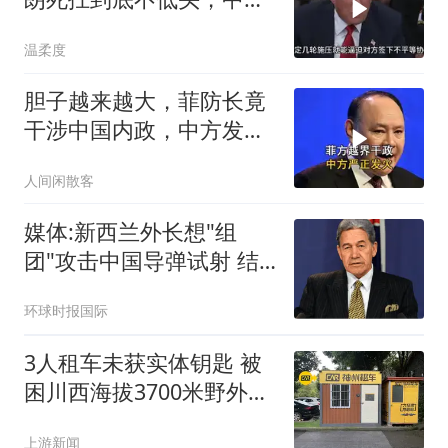
反而迎来新机遇？
温柔度
胆子越来越大，菲防长竟
干涉中国内政，中方发火
性质极恶劣
人间闲散客
媒体:新西兰外长想"组
团"攻击中国导弹试射 结
果被打脸
环球时报国际
3人租车未获实体钥匙 被
困川西海拔3700米野外10
余小时
上游新闻