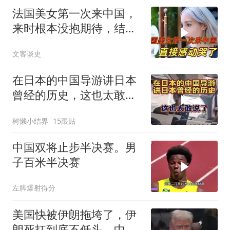
法国美女第一次来中国，
来时根本没抱期待，结果
直接泪洒张家界
文客谈史
在日本的中国导游讲日本
曾经的历史，这也太敢说
了
树懒小结界
15跟贴
中国双将止步半决赛。男
子百米半决赛
左脚爆射得分
美国快被伊朗拖垮了，伊
朗死扛到底不低头，中国