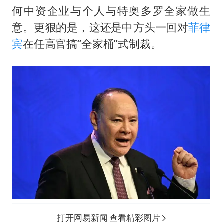
国防部：坚决反制任何闹海挑衅图谋
何中资企业与个人与特奥多罗全家做生
宇树科技中一签需缴款7.54万元
意。更狠的是，这还是中方头一回对
菲律
广东雷州通报特教老师招聘违规事件
宾
在任高官搞“全家桶”式制裁。
两名乘客在飞机上因调节座椅起冲突
AI会终结印度“外包神话”吗
夯实基础开新局
打开网易新闻 查看精彩图片