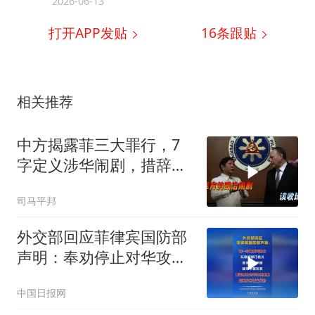
2026-06-13
打开APP发贴
16
条跟贴
相关推荐
中方揭露菲三大罪行，7
字定义涉华闹剧，措辞严
厉，马科斯好好听
司马平邦
外交部回应菲律宾国防部
声明：奉劝停止对华攻击
抹黑，否则必将付出代价
中国日报网