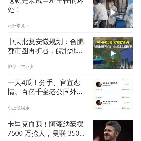
这就是亲戚当班主任的坏
（编辑：王君）投稿邮
处！
箱：3882124142
八极拳兑一
中央批复安徽规划：合肥
都市圈再扩容，皖北地区
迎来发展新机遇！
护你一生不变
一天4瓜！分手、官宣恋
情、百亿千金老公国外偷
食 关之琳令人意外
小正说娱乐
卡里克血赚！阿森纳豪掷
7500 万抢人，曼联 3500