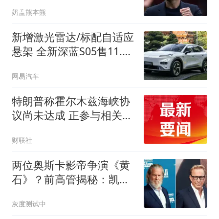
万引援完胜
奶盖熊本熊
新增激光雷达/标配自适应
悬架 全新深蓝S05售11.59
万起
网易汽车
特朗普称霍尔木兹海峡协
议尚未达成 正参与相关谈
判
财联社
两位奥斯卡影帝争演《黄
石》？前高管揭秘：凯文·
科斯特纳差点被杰夫·布里
灰度测试中
吉斯取代