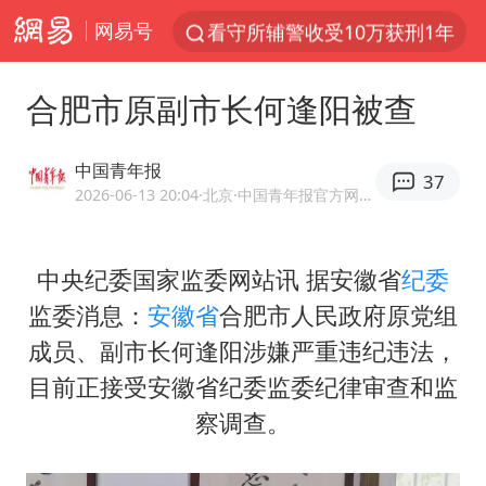
网易号
看守所辅警收受10万获刑1年
台风白海豚进入48小时警戒线
合肥市原副市长何逢阳被查
陈熠被张本美和连扳三局逆转
李亚鹏向地铁吐血女孩捐99999元
中国青年报
37
多地要求领导干部带头休假
2026-06-13 20:04
·北京
·中国青年报官方网易号
感觉全东北都在等7号
中央纪委国家监委网站讯 据安徽省
纪委
中方回应是否在太平洋海底开采稀土
监委消息：
安徽省
合肥市人民政府原党组
27岁女子成组织卖淫集团主犯被通缉
成员、副市长
何逢阳
涉嫌严重违纪违法，
法国将禁止“未经同意的电话营销”
目前正接受安徽省纪委监委纪律审查和监
80后女柜员逆袭成4200亿银行副行长
察调查。
女子利用漏洞0元薅走3000多件家电