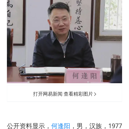
宇树科技 打新
今年已有4位周星驰电影配角去世
房主任回应争议
把党建设得更加坚强有力
41岁女子为鼓励女儿考上985研究生
奋进开新局 实干挑大梁
打开网易新闻 查看精彩图片
公开资料显示，
何逢阳
，男，汉族，1977