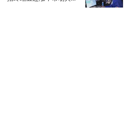
财报与霍尔木兹海峡重启
新浪财经
协议
婚内被出轨、负债百万、
带俩娃的单亲妈妈，却靠
脱口秀逆袭成黑马
墨印斋
38岁库里陷交易风波 勇士
或重演杜兰特离队老路
晚风知我意21
周杰伦昆凌墨尔本被偶
遇，两人各走各的没有贴
贴，被说是形同陌路
手工制作阿歼
热搜