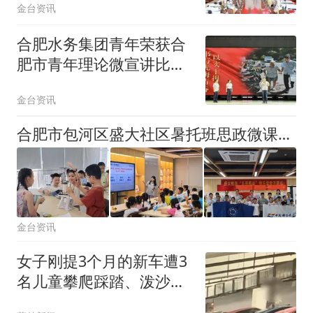
金台资讯
合肥水务集团青年荣获合
肥市青年理论微宣讲比赛
二等奖
金台资讯
合肥市包河区盛大社区暑托班思政微课堂点亮科学梦想
金台资讯
女子刚提3个月的新车遭3
名儿童攀爬踩踏、泼沙撒
尿，4S店维修报价约2.4万