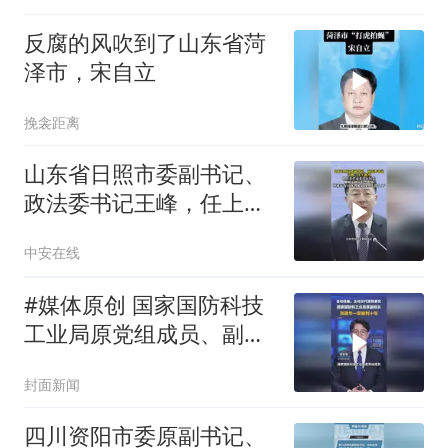
反腐的风吹到了山东省菏
泽市，宋自立
挽衾距离
山东省日照市委副书记、
政法委书记王峰，任上被
查；曾任东营市东营区区
中安在线
长、聊城市副市长等职
务；曾被评为“山东省脱贫
#媒体原创 国家国防科技
攻坚先进个人”（编辑：陈
工业局原党组成员、副局
三多）
长张建华一审被判十年
封面新闻
四川资阳市委原副书记、