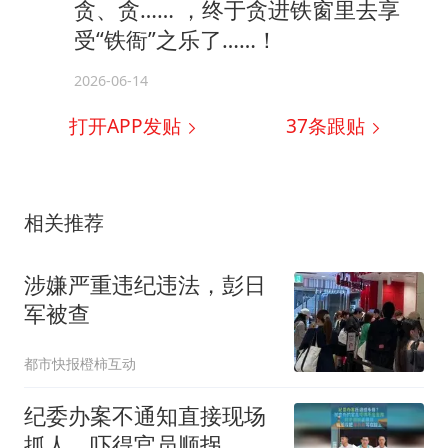
贪、贪…… ，终于贪进铁窗里去享
受“铁衙”之乐了……！
2026-06-14
打开APP发贴
37
条跟贴
相关推荐
涉嫌严重违纪违法，彭日
军被查
都市快报橙柿互动
纪委办案不通知直接现场
抓人，吓得官员顺拐，纪