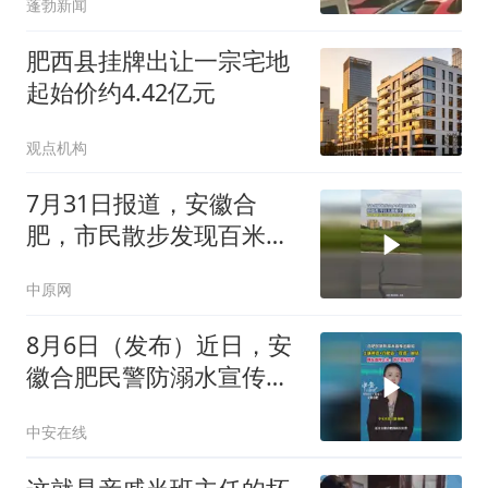
蓬勃新闻
元；家长不认可直言“让她
去起诉”
肥西县挂牌出让一宗宅地
起始价约4.42亿元
观点机构
7月31日报道，安徽合
肥，市民散步发现百米道
路散落五十多条被车压死
中原网
的蛇
8月6日（发布）近日，安
徽合肥民警防溺水宣传出
新招，土味英语+合肥
中安在线
话“双语”喊话，网友直呼
上头。#防溺水 #合肥