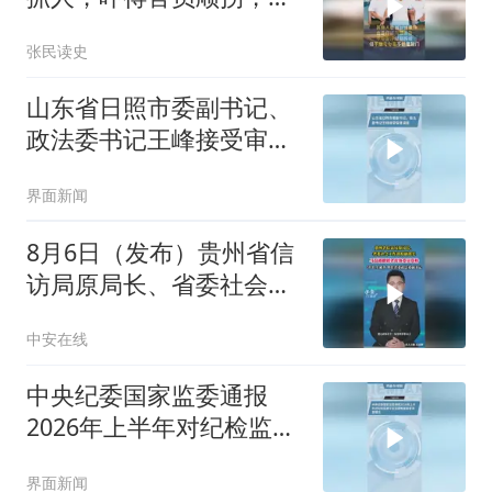
委：我们是故意的
张民读史
山东省日照市委副书记、
政法委书记王峰接受审查
调查
界面新闻
8月6日（发布）贵州省信
访局原局长、省委社会工
作部原副部长马磊被撤销
中安在线
省政协委员资格。（来
源：贵州政协报）（编
中央纪委国家监委通报
辑：王君）投稿邮箱：
2026年上半年对纪检监察
3882124142
干部监督检查审查调查情
界面新闻
况