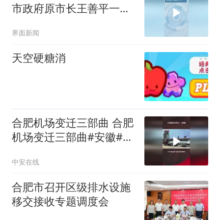
市政府原市长王善平一审
获刑十一年
界面新闻
天空硬糖消
合肥机场变迁三部曲 合肥
机场变迁三部曲#安徽#三
里街机场#骆岗机场#骆岗
中安在线
中央公园#新桥机场
合肥市召开区级排水设施
移交接收专题调度会