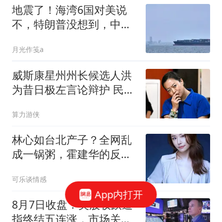
地震了！海湾6国对美说
不，特朗普没想到，中国
三年前这步棋太绝
月光作笺a
威斯康星州州长候选人洪
为昔日极左言论辩护 民调
落后对手3个百分点
算力游侠
林心如台北产子？全网乱
成一锅粥，霍建华的反应
却让所有人破防！
可乐谈情感
App内打开
8月7日收盘：美股收跌道
指终结五连涨，市场关注