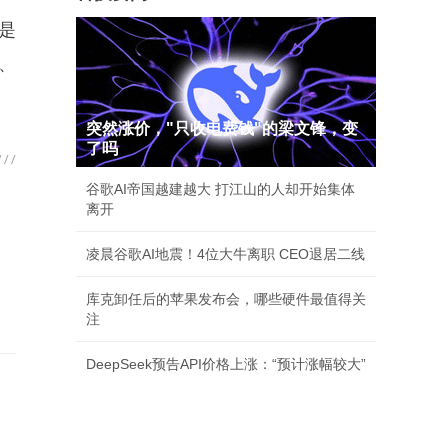
是
、
突然涨价，"只收电费钱"的梁文锋，变
了吗
谷歌AI帝国越建越大 打江山的人却开始集体
离开
凌晨谷歌AI地震！4位大牛离职 CEO退居二线
库克卸任后的苹果发布会，哪些硬件最值得关
注
DeepSeek预告API价格上涨：“预计涨幅较大”