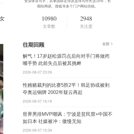
资深体育写手，从事国际足球及篮球写作长达16年，长
期给网易、搜狐等多个门户网站供稿。
10980
2948
女
文章数
关注度
。
往期回顾
全部
解气！17岁赵松源罚点后向对手门将做闭
嘴手势 此前失点后被其挑衅
2026-08-07 23:09
性贿赂裁判的比赛5胜2平！韩足协或被剥
夺奥运铜牌 2002年疑云再起
2026-08-07 16:18
世界男排MVP嘲讽：宁波是贫民窟+中国不
如日本 社媒被冲：傲慢无知
2026-08-07 15:39