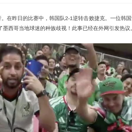
行。在昨日的比赛中，韩国队2-1逆转击败捷克。一位韩国
了
墨西哥
当地球迷的种族歧视！此事已经在外网引发热议