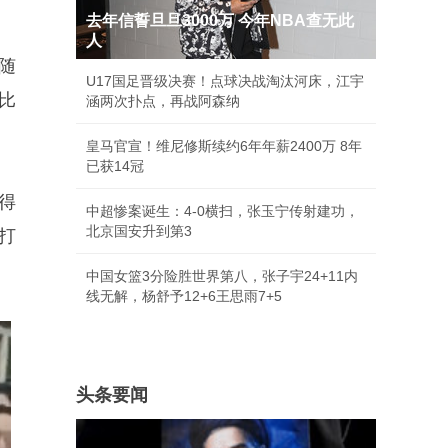
去年信誓旦旦3000万 今年NBA查无此
人
随
U17国足晋级决赛！点球决战淘汰河床，江宇
比
涵两次扑点，再战阿森纳
皇马官宣！维尼修斯续约6年年薪2400万 8年
已获14冠
得
中超惨案诞生：4-0横扫，张玉宁传射建功，
北京国安升到第3
打
中国女篮3分险胜世界第八，张子宇24+11内
线无解，杨舒予12+6王思雨7+5
头条要闻