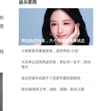
娱乐要闻
所
显
周也热恋结束，六个字暴露单身状态
小酒窝客串董璇新戏，直呼周也“小也”
歧
大冰承认恋情风波升级，牵扯另一女子，惊动
警方
这次刘嘉玲也救不了原形毕露的梁朝伟
第33届视帝之争，胡歌、陈晓、靳东入围