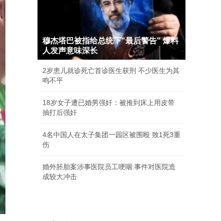
穆杰塔巴被指给总统下"最后警告" 爆料
人发声意味深长
2岁患儿就诊死亡首诊医生获刑 不少医生为其
鸣不平
18岁女子遭已婚男强奸：被推到床上用皮带
抽打后强奸
4名中国人在太子集团一园区被围殴 致1死3重
伤
婚外胚胎案涉事医院员工哽咽:事件对医院造
成较大冲击