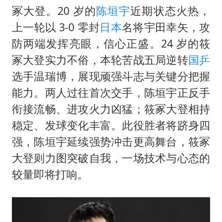
台风白海豚实时路径
冢大登。20 岁的
陈垣宇
近期状态火热，
郑丽文：台湾从来没有“独立”过
上一轮以 3-0 零封
日本
名将宇田幸矢，攻
女子网购名牌包发现是自己丢的那只
防两端发挥亮眼，信心正盛。24 岁的筱
《给阿嬷的情书》售后来了
冢大登实力不俗，本轮苦战五局逆转
国乒
选手温瑞博，展现顽强斗志与关键分把握
多个明星演唱会取消
能力。两人过往首次交手，陈垣宇正反手
万岁山接盘烂尾恒大文旅城
衔接流畅、进攻火力凶猛；筱冢大登相持
上海轮渡全线停航
稳定、发球变化丰富。此役胜者将跻身四
习近平心系体育强国建设
强，陈垣宇延续强势冲击更高舞台，筱冢
大登则力图突破自我，一场技术与心态的
较量即将打响。