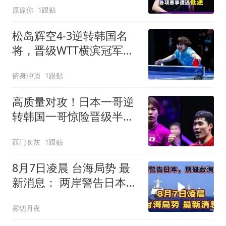
原谅你
1跟贴
松岛辉空4-3逆转韩国名
将，晋级WTT横滨冠军赛
男单4强
俯身冲顶
1跟贴
高质量对攻！日本一哥逆
转韩国一哥惊险晋级半决
赛！
西门吹灰
1跟贴
8月7日凌晨 台海局势 最
新消息： 两岸警告日本，
别碰台海红线！
雾切月夜