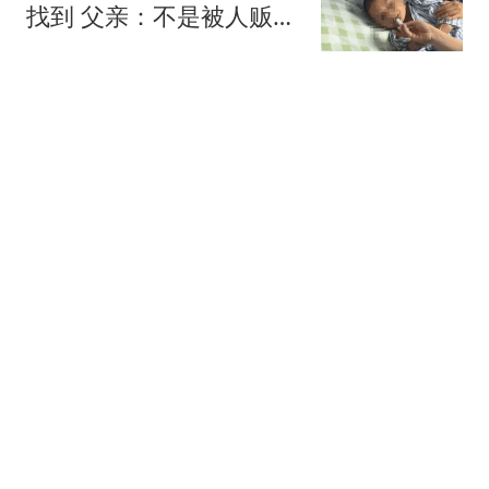
找到 父亲：不是被人贩子
抱走
红星新闻
俄黑客称掌握"书面证
据"：北约曾直接参与袭击
俄罗斯
红星新闻
泰国中学生枪杀7人后饮
弹自尽 曾看别国枪击事件
视频
澎湃新闻
苹果即将推出三款全新
「Ultra」系列新品！