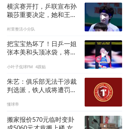
横滨赛开打，乒联宣布孙
颖莎重要决定，她和王楚
钦都跨出了这步
村里整活小分队
把宝宝热坏了！日乒一姐
张本美和头顶冰袋，将对
阵国乒女神陈熠
小叶子侃球FM
4跟贴
朱艺：俱乐部无法干涉裁
判选派，铁人或将遭罚款
甚至扣分
懂球帝
搬家报价570元临时变卦
成5060元才肯搬上楼 女子