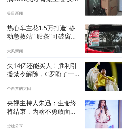
傻眼
极目新闻
热心车主花1.5万打造"移
动急救站" 贴条"可破窗取
用"
大风新闻
欠14亿还能买人！胜利引
援禁令解除，C罗盼了一
夏的首援马上官宣
圣西罗的太阳
央视主持人朱迅：生命终
将结束，为啥不勇敢面对
生命的终点呢？
棠棣分享