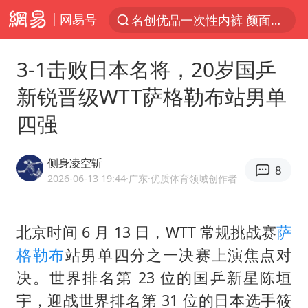
网易号
名创优品一次性内裤 颜面尽失
解锁各地夏日限定体验
3-1击败日本名将，20岁国乒
白海豚将正面袭击贯穿浙江
新锐晋级WTT萨格勒布站男单
视频丨中国东方电气集团原党组副书记、董事宋致远被查
四强
四川宜宾市珙县发生3.4级地震
黄金创今年来最大单周涨幅
侧身凌空斩
8
香港宏福苑火灾或由烟头引起
2026-06-13 19:44
·广东
·优质体育领域创作者
浙江台州《告全体市民书》
媒体：“内容由AI生成”不是免责盾牌
北京时间 6 月 13 日，WTT 常规挑战赛
萨
格勒布
站男单四分之一决赛上演焦点对
女主硬加吻戏短剧已下架
决。世界排名第 23 位的国乒新星
陈垣
周末打虎 宋致远被查
宇
，迎战世界排名第 31 位的日本选手筱