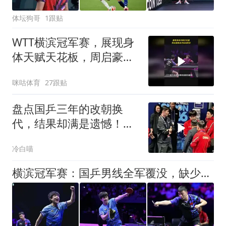
体坛狗哥
1跟贴
WTT横滨冠军赛，展现身
体天赋天花板，周启豪侧
身冲松岛辉空
咪咕体育
27跟贴
盘点国乒三年的改朝换
代，结果却满是遗憾！，
有的累了，有的走了
冷白喵
横滨冠军赛：国乒男线全军覆没，缺少主力参战，胜率不忍直视