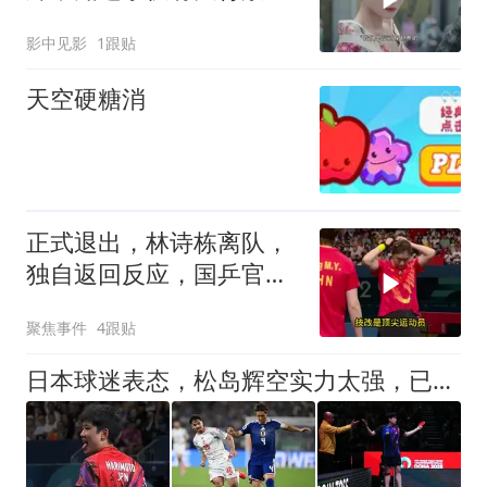
这下倒霉了
影中见影
1跟贴
天空硬糖消
正式退出，林诗栋离队，
独自返回反应，国乒官
宣，原因曝光
聚焦事件
4跟贴
日本球迷表态，松岛辉空实力太强，已经超越王楚钦1个级别