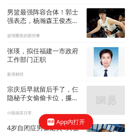
男篮最强阵容合体！郭士
强表态，杨瀚森王俊杰回
归，12人名单或浮出水面
篮球圈里的那些事
张瑛，拟任福建一市政府
工作部门正职
新浪财经
宗庆后早就留后手了，仨
隐秘子女偷偷卡位，攥着
娃哈哈核心命脉
小陆搞笑日常
App内打开
4岁自闭症男童走失4天被