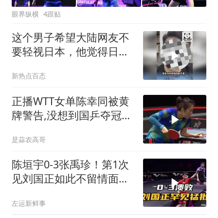
眼界纵横
4跟贴
这个男子希望大陆网友不
要轻视日本，他觉得日本
的军事实力远超想象，战
新热点百态
力已经超过英国和法国
了！
正播WTT女单陈幸同被黄
牌警告,没想到国乒夺冠最
大拦路虎出现了
是蒜农高哥
陈垣宇0-3张禹珍！第1次
见刘国正如此不留情面，
解说时信心都没了
左运新鲜事