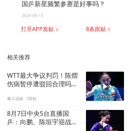
国乒新星频繁参赛是好事吗？
2026-06-13
打开APP发贴
8
条跟贴
相关推荐
WTT最大争议判罚！陈熠
伤病暂停遭驳回合理吗？
国乒名宿给出答案
豫人说娱
1跟贴
8月7日中央5台直播国
乒：向鹏、陈垣宇迎战日
韩选手