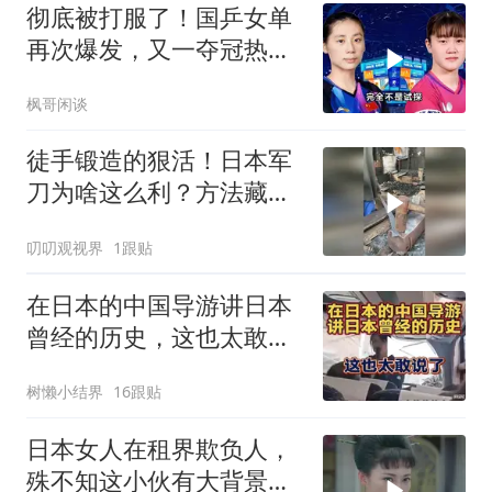
彻底被打服了！国乒女单
再次爆发，又一夺冠热门
惨遭血洗
枫哥闲谈
徒手锻造的狠活！日本军
刀为啥这么利？方法藏着
巧思
叨叨观视界
1跟贴
在日本的中国导游讲日本
曾经的历史，这也太敢说
了
树懒小结界
16跟贴
日本女人在租界欺负人，
殊不知这小伙有大背景，